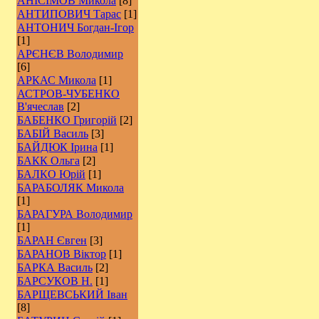
АНІСІМОВ Микола
[8]
АНТИПОВИЧ Тарас
[1]
АНТОНИЧ Богдан-Ігор
[1]
АРЄНЄВ Володимир
[6]
АРКАС Микола
[1]
АСТРОВ-ЧУБЕНКО
В'ячеслав
[2]
БАБЕНКО Григорій
[2]
БАБІЙ Василь
[3]
БАЙДЮК Ірина
[1]
БАКК Ольга
[2]
БАЛКО Юрій
[1]
БАРАБОЛЯК Микола
[1]
БАРАГУРА Володимир
[1]
БАРАН Євген
[3]
БАРАНОВ Віктор
[1]
БАРКА Василь
[2]
БАРСУКОВ Н.
[1]
БАРЩЕВСЬКИЙ Іван
[8]