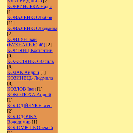
КЛУГЕР Данило
[2]
КОБРИНСЬКА Надія
[1]
КОВАЛЕНКО Любов
[11]
КОВАЛЕНКО Людмила
[2]
КОВТУН Іван
(ВУХНАЛЬ Юрій)
[2]
КОГТЯНЦ Костянтин
[0]
КОЖЕЛЯНКО Василь
[6]
КОЗАК Андрій
[1]
КОЗИНЕЦЬ Людмила
[8]
КОЗЛОВ Іван
[1]
КОКОТЮХА Андрій
[1]
КОЛОДІЙЧУК Євген
[2]
КОЛОДОЧКА
Володимир
[1]
КОЛОМІЄЦЬ Олексій
[1]