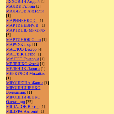
ЛЯХОВИЧ Андрій
[1]
МАЛИК Галина
[1]
МАЛЯРОВ Анатолій
[1]
МАРИНЕНКО С.
[1]
МАРТИНЕВИЧ В.
[1]
МАРТИНІВ Михайло
[6]
МАРТИНЮК Осип
[1]
МАРЧУК Ігор
[1]
МАСЛОВ Віктор
[4]
МАСЛЯК Петро
[1]
МАЧТЕТ Григорій
[1]
МЕЛЕШКО Фотій
[1]
МЕЛЬНИК Лариса
[1]
МЕРКУЛОВ Михайло
[1]
МІРОШКІНА Жанна
[1]
МІРОШНИЧЕНКО
Володимир
[1]
МІРОШНИЧЕНКО
Олександр
[35]
МІШАЛОВ Віктор
[1]
МІШУРА Антоній
[1]