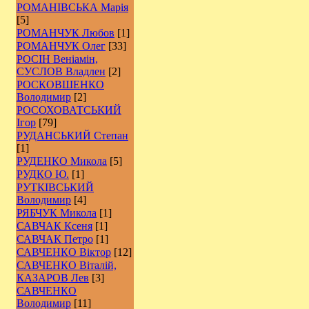
РОМАНІВСЬКА Марія
[5]
РОМАНЧУК Любов
[1]
РОМАНЧУК Олег
[33]
РОСІН Веніамін,
СУСЛОВ Владлен
[2]
РОCКОВШЕНКО
Володимир
[2]
РОСОХОВАТСЬКИЙ
Ігор
[79]
РУДАНСЬКИЙ Степан
[1]
РУДЕНКО Микола
[5]
РУДКО Ю.
[1]
РУТКІВСЬКИЙ
Володимир
[4]
РЯБЧУК Микола
[1]
САВЧАК Ксеня
[1]
САВЧАК Петро
[1]
САВЧЕНКО Віктор
[12]
САВЧЕНКО Віталій,
КАЗАРОВ Лев
[3]
САВЧЕНКО
Володимир
[11]