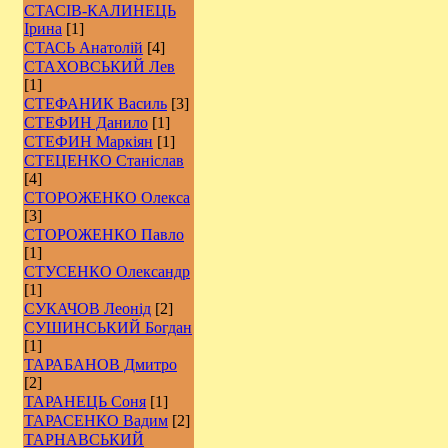
СТАСІВ-КАЛИНЕЦЬ
Ірина
[1]
СТАСЬ Анатолій
[4]
СТАХОВСЬКИЙ Лев
[1]
СТЕФАНИК Василь
[3]
СТЕФИН Данило
[1]
СТЕФИН Маркіян
[1]
СТЕЦЕНКО Станіслав
[4]
СТОРОЖЕНКО Олекса
[3]
СТОРОЖЕНКО Павло
[1]
СТУСЕНКО Олександр
[1]
СУКАЧОВ Леонід
[2]
СУШИНСЬКИЙ Богдан
[1]
ТАРАБАНОВ Дмитро
[2]
ТАРАНЕЦЬ Соня
[1]
ТАРАСЕНКО Вадим
[2]
ТАРНАВСЬКИЙ