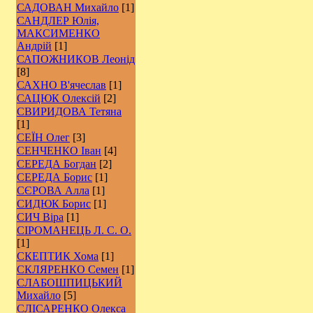
САДОВАН Михайло
[1]
САНДЛЕР Юлія,
МАКСИМЕНКО
Андрій
[1]
САПОЖНИКОВ Леонід
[8]
САХНО В'ячеслав
[1]
САЦЮК Олексій
[2]
СВИРИДОВА Тетяна
[1]
СЕЇН Олег
[3]
СЕНЧЕНКО Іван
[4]
СЕРЕДА Богдан
[2]
СЕРЕДА Борис
[1]
СЄРОВА Алла
[1]
СИДЮК Борис
[1]
СИЧ Віра
[1]
СІРОМАНЕЦЬ Л. С. О.
[1]
СКЕПТИК Хома
[1]
СКЛЯРЕНКО Семен
[1]
СЛАБОШПИЦЬКИЙ
Михайло
[5]
СЛІСАРЕНКО Олекса