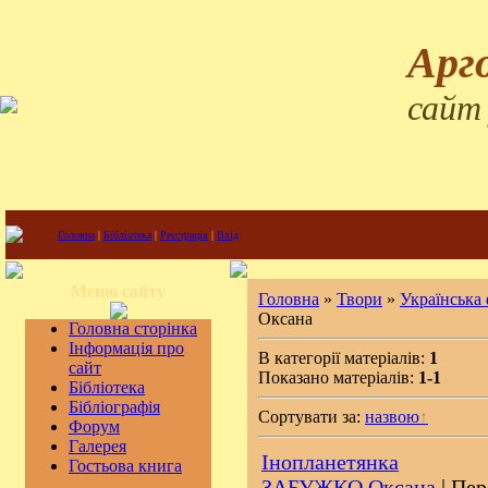
Арг
сайт
Головна
|
Бібліотека
|
Реєстрація
|
Вхід
Меню сайту
Головна
»
Твори
»
Українська
Оксана
Головна сторінка
Інформація про
В категорії матеріалів:
1
сайт
Показано матеріалів:
1-1
Бібліотека
Бібліографія
Сортувати за:
назвою
Форум
Галерея
Інопланетянка
Гостьова книга
ЗАБУЖКО Оксана
| Пер