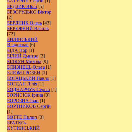
БАТУРИН Сергій
[1]
БЕДЗИК Юрій
[5]
БЕЗОРУДЬКО Віктор
[2]
БЕРДНИК Олесь
[43]
БЕРЕЖНИЙ Василь
[72]
БИЛІНСЬКИЙ
Владислав
[6]
БІДА Ігор
[1]
БІЛИЙ Дмитро
[3]
БІЛКУН Микола
[9]
БЛИЗНЕЦЬ Ольга
[1]
БЛЮМ і РОЗЕН
[1]
БОГАЦЬКИЙ Павло
[1]
БОГДАН Лілія
[1]
БОДНАРЧУК Сергій
[1]
БОРИСЮК Ірина
[0]
БОРОЗНА Іван
[1]
БОРТНИКОВ Сергій
[1]
БОТТЕ Пилип
[3]
БРАТКО-
КУТИНСЬКИЙ