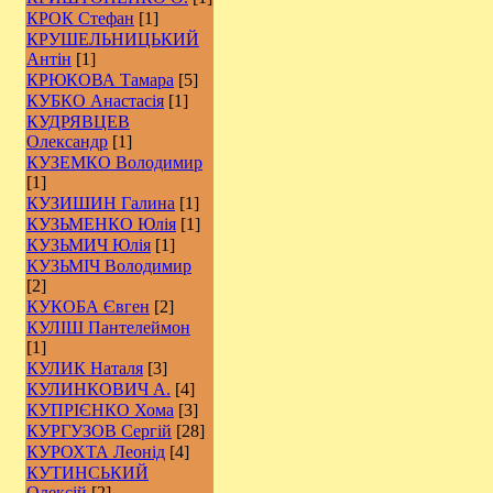
КРОК Стефан
[1]
КРУШЕЛЬНИЦЬКИЙ
Антін
[1]
КРЮКОВА Тамара
[5]
КУБКО Анастасія
[1]
КУДРЯВЦЕВ
Олександр
[1]
КУЗЕМКО Володимир
[1]
КУЗИШИН Галина
[1]
КУЗЬМЕНКО Юлія
[1]
КУЗЬМИЧ Юлія
[1]
КУЗЬМІЧ Володимир
[2]
КУКОБА Євген
[2]
КУЛІШ Пантелеймон
[1]
КУЛИК Наталя
[3]
КУЛИНКОВИЧ А.
[4]
КУПРІЄНКО Хома
[3]
КУРГУЗОВ Сергій
[28]
КУРОХТА Леонід
[4]
КУТИНСЬКИЙ
Олексій
[2]