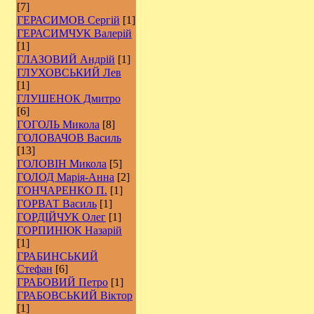
[7]
ГЕРАСИМОВ Сергій
[1]
ГЕРАСИМЧУК Валерій
[1]
ГЛАЗОВИЙ Андрій
[1]
ГЛУХОВСЬКИЙ Лев
[1]
ГЛУШЕНОК Дмитро
[6]
ГОГОЛЬ Микола
[8]
ГОЛОВАЧОВ Василь
[13]
ГОЛОВІН Микола
[5]
ГОЛОД Марія-Анна
[2]
ГОНЧАРЕНКО П.
[1]
ГОРВАТ Василь
[1]
ГОРДІЙЧУК Олег
[1]
ГОРПИНЮК Назарій
[1]
ГРАБИНСЬКИЙ
Стефан
[6]
ГРАБОВИЙ Петро
[1]
ГРАБОВСЬКИЙ Віктор
[1]