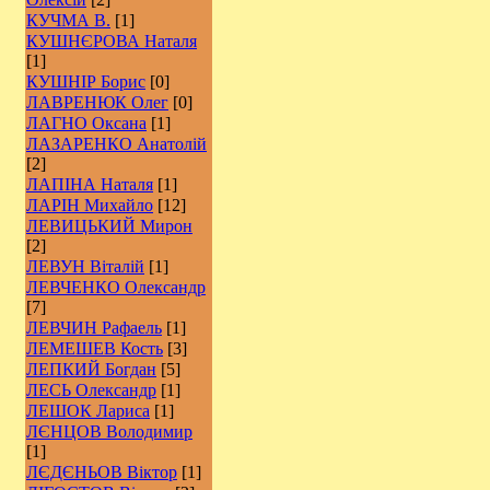
КУЧМА В.
[1]
КУШНЄРОВА Наталя
[1]
КУШНІР Борис
[0]
ЛАВРЕНЮК Олег
[0]
ЛАГНО Оксана
[1]
ЛАЗАРЕНКО Анатолій
[2]
ЛАПІНА Наталя
[1]
ЛАРІН Михайло
[12]
ЛЕВИЦЬКИЙ Мирон
[2]
ЛЕВУН Віталій
[1]
ЛЕВЧЕНКО Олександр
[7]
ЛЕВЧИН Рафаель
[1]
ЛЕМЕШЕВ Кость
[3]
ЛЕПКИЙ Богдан
[5]
ЛЕСЬ Олександр
[1]
ЛЕШОК Лариса
[1]
ЛЄНЦОВ Володимир
[1]
ЛЄДЄНЬОВ Віктор
[1]