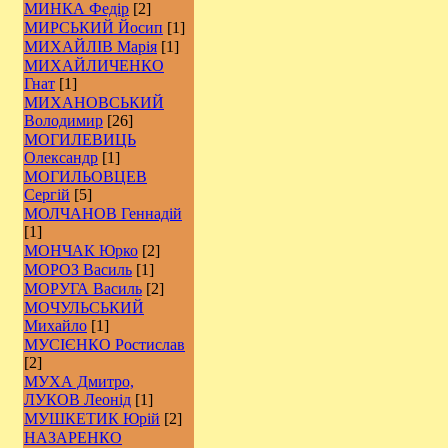
МИНКА Федір
[2]
МИРСЬКИЙ Йосип
[1]
МИХАЙЛІВ Марія
[1]
МИХАЙЛИЧЕНКО
Гнат
[1]
МИХАНОВСЬКИЙ
Володимир
[26]
МОГИЛЕВИЦЬ
Олександр
[1]
МОГИЛЬОВЦЕВ
Сергій
[5]
МОЛЧАНОВ Геннадій
[1]
МОНЧАК Юрко
[2]
МОРОЗ Василь
[1]
МОРУГА Василь
[2]
МОЧУЛЬСЬКИЙ
Михайло
[1]
МУСІЄНКО Ростислав
[2]
МУХА Дмитро,
ЛУКОВ Леонід
[1]
МУШКЕТИК Юрій
[2]
НАЗАРЕНКО