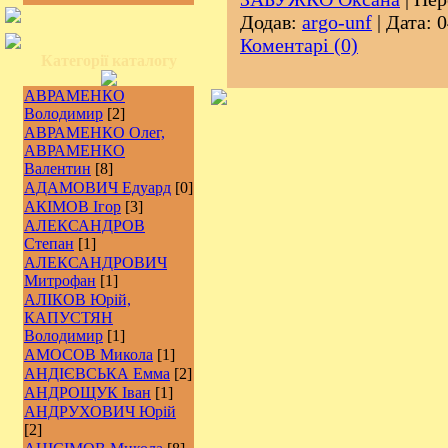
Додав:
argo-unf
| Дата:
0
Коментарі (0)
Категорії каталогу
АВРАМЕНКО
Володимир
[2]
АВРАМЕНКО Олег,
АВРАМЕНКО
Валентин
[8]
АДАМОВИЧ Едуард
[0]
АКІМОВ Ігор
[3]
АЛЕКСАНДРОВ
Степан
[1]
АЛЕКСАНДРОВИЧ
Митрофан
[1]
АЛІКОВ Юрій,
КАПУСТЯН
Володимир
[1]
АМОСОВ Микола
[1]
АНДІЄВСЬКА Емма
[2]
АНДРОЩУК Іван
[1]
АНДРУХОВИЧ Юрій
[2]