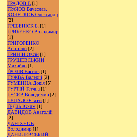
ГРАДОВ Г.
[1]
ГРАЧОВ Вячеслав,
КОЧЕТКОВ Олександр
[2]
ГРЕБЕНЮК Б.
[1]
ГРИБЕНКО Володимир
[1]
ГРИГОРЕНКО
Анатолій
[2]
ГРИНІН Овсій
[1]
ГРУШЕВСЬКИЙ
Михайло
[1]
ҐРОЗІВ Василь
[1]
ГУЖВА Валерій
[2]
ГУМЕННА Докія
[5]
ГУРТІЙ Тетяна
[1]
ГУСЄВ Володимир
[2]
ГУЦАЛО Євген
[1]
ҐЕДЗЬ Юхим
[1]
ДАВИДОВ Анатолій
[2]
ДАНІХНОВ
Володимир
[1]
ДАНИЛЕВСЬКИЙ