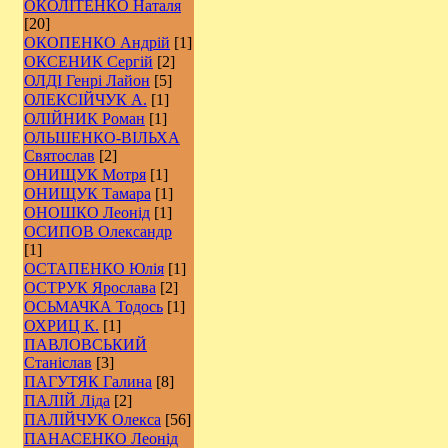
ОКОЛІТЕНКО Наталя
[20]
ОКОПЕНКО Андрій
[1]
ОКСЕНИК Сергій
[2]
ОЛДІ Генрі Лайон
[5]
ОЛЕКСІЙЧУК А.
[1]
ОЛІЙНИК Роман
[1]
ОЛЬШЕНКО-ВІЛЬХА
Святослав
[2]
ОНИЩУК Мотря
[1]
ОНИЩУК Тамара
[1]
ОНОШКО Леонід
[1]
ОСИПОВ Олександр
[1]
ОСТАПЕНКО Юлія
[1]
ОСТРУК Ярослава
[2]
ОСЬМАЧКА Тодось
[1]
ОХРИЦ К.
[1]
ПАВЛОВСЬКИЙ
Станіслав
[3]
ПАГУТЯК Галина
[8]
ПАЛІЙ Ліда
[2]
ПАЛІЙЧУК Олекса
[56]
ПАНАСЕНКО Леонід