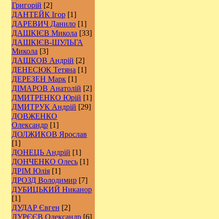
Григорій
[2]
ДАНТЕЙК Ігор
[1]
ДАРЕВИЧ Данило
[1]
ДАШКІЄВ Микола
[33]
ДАШКІЄВ-ШУЛЬГА
Микола
[3]
ДАШКОВ Андрій
[2]
ДЕНЕСЮК Тетяна
[1]
ДЕРЕЗЕН Марк
[1]
ДІМАРОВ Анатолій
[2]
ДМИТРЕНКО Юрій
[1]
ДМИТРУК Андрій
[29]
ДОВЖЕНКО
Олександр
[1]
ДОЛЖИКОВ Ярослав
[1]
ДОНЕЦЬ Андрій
[1]
ДОНЧЕНКО Олесь
[1]
ДРІМ Юлія
[1]
ДРОЗД Володимир
[7]
ДУБИЦЬКИЙ Никанор
[1]
ДУДАР Євген
[2]
ДУРЄЄВ Олександр
[6]