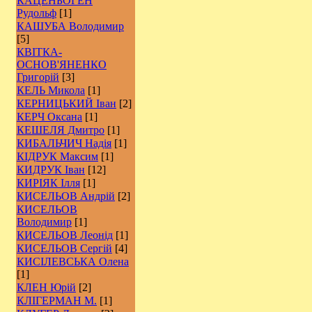
КАЦЕНБОГЕН
Рудольф
[1]
КАШУБА Володимир
[5]
КВІТКА-
ОСНОВ'ЯНЕНКО
Григорій
[3]
КЕЛЬ Микола
[1]
КЕРНИЦЬКИЙ Іван
[2]
КЕРЧ Оксана
[1]
КЕШЕЛЯ Дмитро
[1]
КИБАЛЬЧИЧ Надія
[1]
КІДРУК Максим
[1]
КИДРУК Іван
[12]
КИРІЯК Ілля
[1]
КИСЕЛЬОВ Андрій
[2]
КИСЕЛЬОВ
Володимир
[1]
КИСЕЛЬОВ Леонід
[1]
КИСЕЛЬОВ Сергій
[4]
КИСІЛЕВСЬКА Олена
[1]
КЛЕН Юрій
[2]
КЛІГЕРМАН М.
[1]