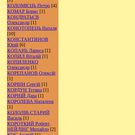
КОЛОМІЄЦЬ Петро
[4]
КОМАР Борис
[1]
КОНДРАТЬЄВ
Олександр
[1]
КОНОТОПЕЦЬ Наталя
[10]
КОНСТАНТИНОВ
Юрій
[6]
КОПАНЬ Лариса
[1]
КОПИЛ Віталій
[1]
КОПИЛЕНКО
Олександр
[1]
КОРЕПАНОВ Олексій
[1]
КОРВІН Сергій
[1]
КОРДУН Тетяна
[1]
КОРНІЙ Дара
[1]
КОРОЛЕВА Наталена
[1]
КОЛОЛІВ-СТАРИЙ
Василь
[1]
КОРОТКИЙ Роберт,
НЕЙДІНГ Михайло
[2]
КОС Андрій
[1]