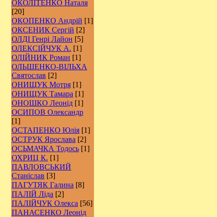
ОКОЛІТЕНКО Наталя
[20]
ОКОПЕНКО Андрій
[1]
ОКСЕНИК Сергій
[2]
ОЛДІ Генрі Лайон
[5]
ОЛЕКСІЙЧУК А.
[1]
ОЛІЙНИК Роман
[1]
ОЛЬШЕНКО-ВІЛЬХА
Святослав
[2]
ОНИЩУК Мотря
[1]
ОНИЩУК Тамара
[1]
ОНОШКО Леонід
[1]
ОСИПОВ Олександр
[1]
ОСТАПЕНКО Юлія
[1]
ОСТРУК Ярослава
[2]
ОСЬМАЧКА Тодось
[1]
ОХРИЦ К.
[1]
ПАВЛОВСЬКИЙ
Станіслав
[3]
ПАГУТЯК Галина
[8]
ПАЛІЙ Ліда
[2]
ПАЛІЙЧУК Олекса
[56]
ПАНАСЕНКО Леонід