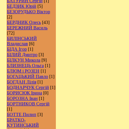
БАТУРИН Сергій
[1]
БЕДЗИК Юрій
[5]
БЕЗОРУДЬКО Віктор
[2]
БЕРДНИК Олесь
[43]
БЕРЕЖНИЙ Василь
[72]
БИЛІНСЬКИЙ
Владислав
[6]
БІДА Ігор
[1]
БІЛИЙ Дмитро
[3]
БІЛКУН Микола
[9]
БЛИЗНЕЦЬ Ольга
[1]
БЛЮМ і РОЗЕН
[1]
БОГАЦЬКИЙ Павло
[1]
БОГДАН Лілія
[1]
БОДНАРЧУК Сергій
[1]
БОРИСЮК Ірина
[0]
БОРОЗНА Іван
[1]
БОРТНИКОВ Сергій
[1]
БОТТЕ Пилип
[3]
БРАТКО-
КУТИНСЬКИЙ