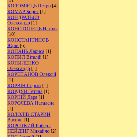
КОЛОМІЄЦЬ Петро
[4]
КОМАР Борис
[1]
КОНДРАТЬЄВ
Олександр
[1]
КОНОТОПЕЦЬ Наталя
[10]
КОНСТАНТИНОВ
Юрій
[6]
КОПАНЬ Лариса
[1]
КОПИЛ Віталій
[1]
КОПИЛЕНКО
Олександр
[1]
КОРЕПАНОВ Олексій
[1]
КОРВІН Сергій
[1]
КОРДУН Тетяна
[1]
КОРНІЙ Дара
[1]
КОРОЛЕВА Наталена
[1]
КОЛОЛІВ-СТАРИЙ
Василь
[1]
КОРОТКИЙ Роберт,
НЕЙДІНГ Михайло
[2]
КОС Андрій
[1]