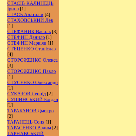
СТАСІВ-КАЛИНЕЦЬ
Ірина
[1]
СТАСЬ Анатолій
[4]
СТАХОВСЬКИЙ Лев
[1]
СТЕФАНИК Василь
[3]
СТЕФИН Данило
[1]
СТЕФИН Маркіян
[1]
СТЕЦЕНКО Станіслав
[4]
СТОРОЖЕНКО Олекса
[3]
СТОРОЖЕНКО Павло
[1]
СТУСЕНКО Олександр
[1]
СУКАЧОВ Леонід
[2]
СУШИНСЬКИЙ Богдан
[1]
ТАРАБАНОВ Дмитро
[2]
ТАРАНЕЦЬ Соня
[1]
ТАРАСЕНКО Вадим
[2]
ТАРНАВСЬКИЙ