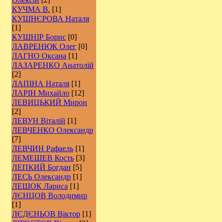
КУЧМА В.
[1]
КУШНЄРОВА Наталя
[1]
КУШНІР Борис
[0]
ЛАВРЕНЮК Олег
[0]
ЛАГНО Оксана
[1]
ЛАЗАРЕНКО Анатолій
[2]
ЛАПІНА Наталя
[1]
ЛАРІН Михайло
[12]
ЛЕВИЦЬКИЙ Мирон
[2]
ЛЕВУН Віталій
[1]
ЛЕВЧЕНКО Олександр
[7]
ЛЕВЧИН Рафаель
[1]
ЛЕМЕШЕВ Кость
[3]
ЛЕПКИЙ Богдан
[5]
ЛЕСЬ Олександр
[1]
ЛЕШОК Лариса
[1]
ЛЄНЦОВ Володимир
[1]
ЛЄДЄНЬОВ Віктор
[1]