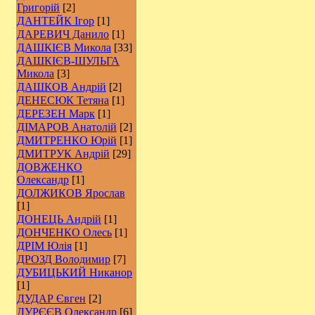
Григорій
[2]
ДАНТЕЙК Ігор
[1]
ДАРЕВИЧ Данило
[1]
ДАШКІЄВ Микола
[33]
ДАШКІЄВ-ШУЛЬГА
Микола
[3]
ДАШКОВ Андрій
[2]
ДЕНЕСЮК Тетяна
[1]
ДЕРЕЗЕН Марк
[1]
ДІМАРОВ Анатолій
[2]
ДМИТРЕНКО Юрій
[1]
ДМИТРУК Андрій
[29]
ДОВЖЕНКО
Олександр
[1]
ДОЛЖИКОВ Ярослав
[1]
ДОНЕЦЬ Андрій
[1]
ДОНЧЕНКО Олесь
[1]
ДРІМ Юлія
[1]
ДРОЗД Володимир
[7]
ДУБИЦЬКИЙ Никанор
[1]
ДУДАР Євген
[2]
ДУРЄЄВ Олександр
[6]