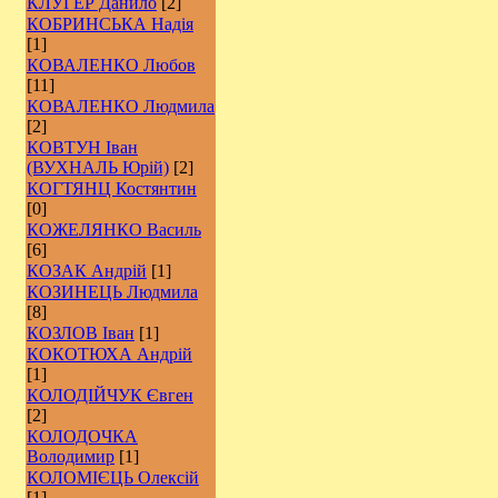
КЛУГЕР Данило
[2]
КОБРИНСЬКА Надія
[1]
КОВАЛЕНКО Любов
[11]
КОВАЛЕНКО Людмила
[2]
КОВТУН Іван
(ВУХНАЛЬ Юрій)
[2]
КОГТЯНЦ Костянтин
[0]
КОЖЕЛЯНКО Василь
[6]
КОЗАК Андрій
[1]
КОЗИНЕЦЬ Людмила
[8]
КОЗЛОВ Іван
[1]
КОКОТЮХА Андрій
[1]
КОЛОДІЙЧУК Євген
[2]
КОЛОДОЧКА
Володимир
[1]
КОЛОМІЄЦЬ Олексій
[1]