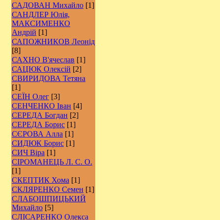
САДОВАН Михайло
[1]
САНДЛЕР Юлія,
МАКСИМЕНКО
Андрій
[1]
САПОЖНИКОВ Леонід
[8]
САХНО В'ячеслав
[1]
САЦЮК Олексій
[2]
СВИРИДОВА Тетяна
[1]
СЕЇН Олег
[3]
СЕНЧЕНКО Іван
[4]
СЕРЕДА Богдан
[2]
СЕРЕДА Борис
[1]
СЄРОВА Алла
[1]
СИДЮК Борис
[1]
СИЧ Віра
[1]
СІРОМАНЕЦЬ Л. С. О.
[1]
СКЕПТИК Хома
[1]
СКЛЯРЕНКО Семен
[1]
СЛАБОШПИЦЬКИЙ
Михайло
[5]
СЛІСАРЕНКО Олекса