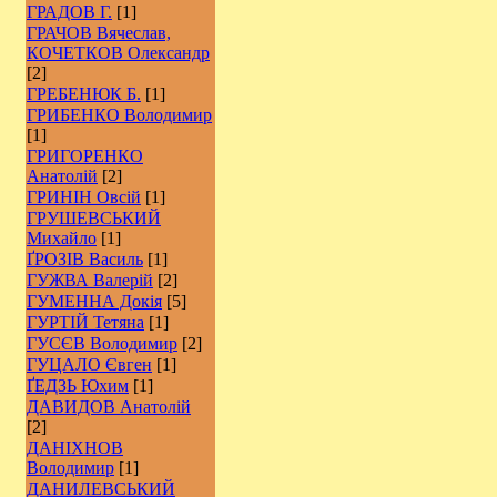
ГРАДОВ Г.
[1]
ГРАЧОВ Вячеслав,
КОЧЕТКОВ Олександр
[2]
ГРЕБЕНЮК Б.
[1]
ГРИБЕНКО Володимир
[1]
ГРИГОРЕНКО
Анатолій
[2]
ГРИНІН Овсій
[1]
ГРУШЕВСЬКИЙ
Михайло
[1]
ҐРОЗІВ Василь
[1]
ГУЖВА Валерій
[2]
ГУМЕННА Докія
[5]
ГУРТІЙ Тетяна
[1]
ГУСЄВ Володимир
[2]
ГУЦАЛО Євген
[1]
ҐЕДЗЬ Юхим
[1]
ДАВИДОВ Анатолій
[2]
ДАНІХНОВ
Володимир
[1]
ДАНИЛЕВСЬКИЙ