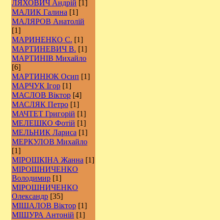
ЛЯХОВИЧ Андрій
[1]
МАЛИК Галина
[1]
МАЛЯРОВ Анатолій
[1]
МАРИНЕНКО С.
[1]
МАРТИНЕВИЧ В.
[1]
МАРТИНІВ Михайло
[6]
МАРТИНЮК Осип
[1]
МАРЧУК Ігор
[1]
МАСЛОВ Віктор
[4]
МАСЛЯК Петро
[1]
МАЧТЕТ Григорій
[1]
МЕЛЕШКО Фотій
[1]
МЕЛЬНИК Лариса
[1]
МЕРКУЛОВ Михайло
[1]
МІРОШКІНА Жанна
[1]
МІРОШНИЧЕНКО
Володимир
[1]
МІРОШНИЧЕНКО
Олександр
[35]
МІШАЛОВ Віктор
[1]
МІШУРА Антоній
[1]