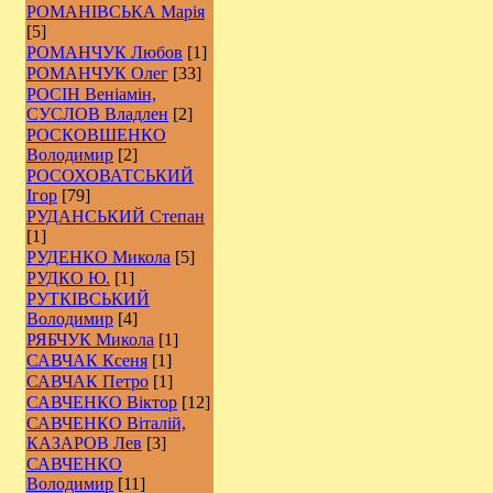
РОМАНІВСЬКА Марія
[5]
РОМАНЧУК Любов
[1]
РОМАНЧУК Олег
[33]
РОСІН Веніамін,
СУСЛОВ Владлен
[2]
РОCКОВШЕНКО
Володимир
[2]
РОСОХОВАТСЬКИЙ
Ігор
[79]
РУДАНСЬКИЙ Степан
[1]
РУДЕНКО Микола
[5]
РУДКО Ю.
[1]
РУТКІВСЬКИЙ
Володимир
[4]
РЯБЧУК Микола
[1]
САВЧАК Ксеня
[1]
САВЧАК Петро
[1]
САВЧЕНКО Віктор
[12]
САВЧЕНКО Віталій,
КАЗАРОВ Лев
[3]
САВЧЕНКО
Володимир
[11]