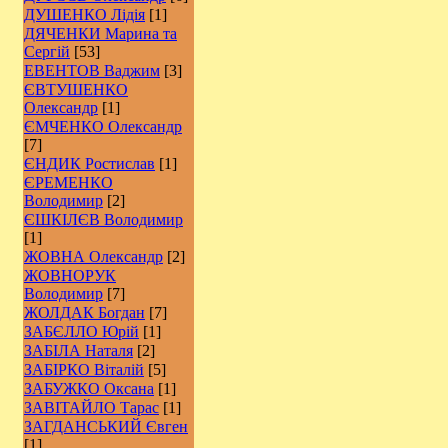
ДУШЕНКО Лідія
[1]
ДЯЧЕНКИ Марина та
Сергій
[53]
ЕВЕНТОВ Ваджим
[3]
ЄВТУШЕНКО
Олександр
[1]
ЄМЧЕНКО Олександр
[7]
ЄНДИК Ростислав
[1]
ЄРЕМЕНКО
Володимир
[2]
ЄШКІЛЄВ Володимир
[1]
ЖОВНА Олександр
[2]
ЖОВНОРУК
Володимир
[7]
ЖОЛДАК Богдан
[7]
ЗАБЄЛЛО Юрій
[1]
ЗАБІЛА Наталя
[2]
ЗАБІРКО Віталій
[5]
ЗАБУЖКО Оксана
[1]
ЗАВІТАЙЛО Тарас
[1]
ЗАГДАНСЬКИЙ Євген
[1]