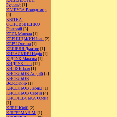
КАЦЕНБОГЕН
Рудольф
[1]
КАШУБА Володимир
[5]
КВІТКА-
ОСНОВ'ЯНЕНКО
Григорій
[3]
КЕЛЬ Микола
[1]
КЕРНИЦЬКИЙ Іван
[2]
КЕРЧ Оксана
[1]
КЕШЕЛЯ Дмитро
[1]
КИБАЛЬЧИЧ Надія
[1]
КІДРУК Максим
[1]
КИДРУК Іван
[12]
КИРІЯК Ілля
[1]
КИСЕЛЬОВ Андрій
[2]
КИСЕЛЬОВ
Володимир
[1]
КИСЕЛЬОВ Леонід
[1]
КИСЕЛЬОВ Сергій
[4]
КИСІЛЕВСЬКА Олена
[1]
КЛЕН Юрій
[2]
КЛІГЕРМАН М.
[1]