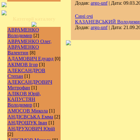
Додав:
argo-unf
| Дата:
09.03.2
Сині очі
Категорії каталогу
КАЗАНЕВСЬКИЙ Володими
Додав:
argo-unf
| Дата:
21.09.2
АВРАМЕНКО
Володимир
[2]
АВРАМЕНКО Олег,
АВРАМЕНКО
Валентин
[8]
АДАМОВИЧ Едуард
[0]
АКІМОВ Ігор
[3]
АЛЕКСАНДРОВ
Степан
[1]
АЛЕКСАНДРОВИЧ
Митрофан
[1]
АЛІКОВ Юрій,
КАПУСТЯН
Володимир
[1]
АМОСОВ Микола
[1]
АНДІЄВСЬКА Емма
[2]
АНДРОЩУК Іван
[1]
АНДРУХОВИЧ Юрій
[2]