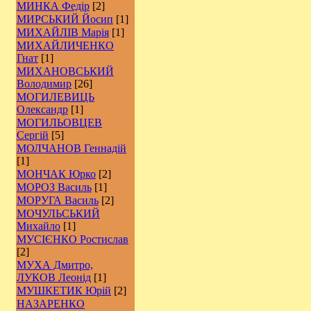
МИНКА Федір
[2]
МИРСЬКИЙ Йосип
[1]
МИХАЙЛІВ Марія
[1]
МИХАЙЛИЧЕНКО
Гнат
[1]
МИХАНОВСЬКИЙ
Володимир
[26]
МОГИЛЕВИЦЬ
Олександр
[1]
МОГИЛЬОВЦЕВ
Сергій
[5]
МОЛЧАНОВ Геннадій
[1]
МОНЧАК Юрко
[2]
МОРОЗ Василь
[1]
МОРУГА Василь
[2]
МОЧУЛЬСЬКИЙ
Михайло
[1]
МУСІЄНКО Ростислав
[2]
МУХА Дмитро,
ЛУКОВ Леонід
[1]
МУШКЕТИК Юрій
[2]
НАЗАРЕНКО