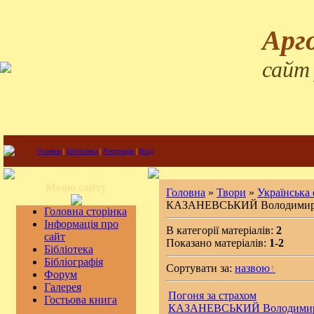
Арг
сайт
Головна
|
Бібліотека
|
Реєстрація
|
Вхід
Меню сайту
Головна
»
Твори
»
Українська
КАЗАНЕВСЬКИЙ Володими
Головна сторінка
Інформація про
В категорії матеріалів:
2
сайт
Показано матеріалів:
1-2
Бібліотека
Бібліографія
Сортувати за:
назвою
Форум
Галерея
Погоня за страхом
Гостьова книга
КАЗАНЕВСЬКИЙ Володими