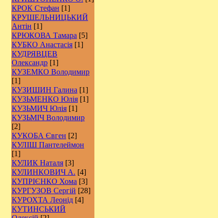
КРОК Стефан
[1]
КРУШЕЛЬНИЦЬКИЙ
Антін
[1]
КРЮКОВА Тамара
[5]
КУБКО Анастасія
[1]
КУДРЯВЦЕВ
Олександр
[1]
КУЗЕМКО Володимир
[1]
КУЗИШИН Галина
[1]
КУЗЬМЕНКО Юлія
[1]
КУЗЬМИЧ Юлія
[1]
КУЗЬМІЧ Володимир
[2]
КУКОБА Євген
[2]
КУЛІШ Пантелеймон
[1]
КУЛИК Наталя
[3]
КУЛИНКОВИЧ А.
[4]
КУПРІЄНКО Хома
[3]
КУРГУЗОВ Сергій
[28]
КУРОХТА Леонід
[4]
КУТИНСЬКИЙ
Олексій
[2]