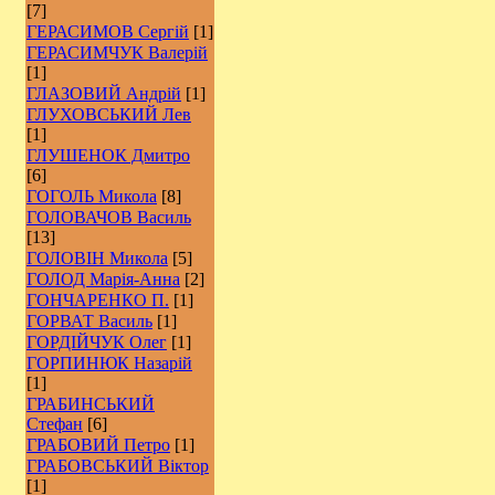
[7]
ГЕРАСИМОВ Сергій
[1]
ГЕРАСИМЧУК Валерій
[1]
ГЛАЗОВИЙ Андрій
[1]
ГЛУХОВСЬКИЙ Лев
[1]
ГЛУШЕНОК Дмитро
[6]
ГОГОЛЬ Микола
[8]
ГОЛОВАЧОВ Василь
[13]
ГОЛОВІН Микола
[5]
ГОЛОД Марія-Анна
[2]
ГОНЧАРЕНКО П.
[1]
ГОРВАТ Василь
[1]
ГОРДІЙЧУК Олег
[1]
ГОРПИНЮК Назарій
[1]
ГРАБИНСЬКИЙ
Стефан
[6]
ГРАБОВИЙ Петро
[1]
ГРАБОВСЬКИЙ Віктор
[1]