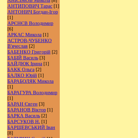
АНІСІМОВ Микола
[8]
АНТИПОВИЧ Тарас
[1]
АНТОНИЧ Богдан-Ігор
[1]
АРЄНЄВ Володимир
[6]
АРКАС Микола
[1]
АСТРОВ-ЧУБЕНКО
В'ячеслав
[2]
БАБЕНКО Григорій
[2]
БАБІЙ Василь
[3]
БАЙДЮК Ірина
[1]
БАКК Ольга
[2]
БАЛКО Юрій
[1]
БАРАБОЛЯК Микола
[1]
БАРАГУРА Володимир
[1]
БАРАН Євген
[3]
БАРАНОВ Віктор
[1]
БАРКА Василь
[2]
БАРСУКОВ Н.
[1]
БАРЩЕВСЬКИЙ Іван
[8]