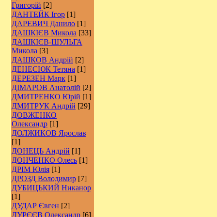
Григорій
[2]
ДАНТЕЙК Ігор
[1]
ДАРЕВИЧ Данило
[1]
ДАШКІЄВ Микола
[33]
ДАШКІЄВ-ШУЛЬГА
Микола
[3]
ДАШКОВ Андрій
[2]
ДЕНЕСЮК Тетяна
[1]
ДЕРЕЗЕН Марк
[1]
ДІМАРОВ Анатолій
[2]
ДМИТРЕНКО Юрій
[1]
ДМИТРУК Андрій
[29]
ДОВЖЕНКО
Олександр
[1]
ДОЛЖИКОВ Ярослав
[1]
ДОНЕЦЬ Андрій
[1]
ДОНЧЕНКО Олесь
[1]
ДРІМ Юлія
[1]
ДРОЗД Володимир
[7]
ДУБИЦЬКИЙ Никанор
[1]
ДУДАР Євген
[2]
ДУРЄЄВ Олександр
[6]