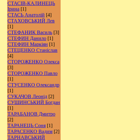
СТАСІВ-КАЛИНЕЦЬ
Ірина
[1]
СТАСЬ Анатолій
[4]
СТАХОВСЬКИЙ Лев
[1]
СТЕФАНИК Василь
[3]
СТЕФИН Данило
[1]
СТЕФИН Маркіян
[1]
СТЕЦЕНКО Станіслав
[4]
СТОРОЖЕНКО Олекса
[3]
СТОРОЖЕНКО Павло
[1]
СТУСЕНКО Олександр
[1]
СУКАЧОВ Леонід
[2]
СУШИНСЬКИЙ Богдан
[1]
ТАРАБАНОВ Дмитро
[2]
ТАРАНЕЦЬ Соня
[1]
ТАРАСЕНКО Вадим
[2]
ТАРНАВСЬКИЙ