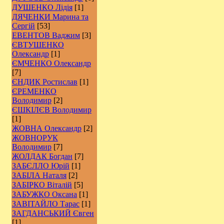
ДУШЕНКО Лідія
[1]
ДЯЧЕНКИ Марина та
Сергій
[53]
ЕВЕНТОВ Ваджим
[3]
ЄВТУШЕНКО
Олександр
[1]
ЄМЧЕНКО Олександр
[7]
ЄНДИК Ростислав
[1]
ЄРЕМЕНКО
Володимир
[2]
ЄШКІЛЄВ Володимир
[1]
ЖОВНА Олександр
[2]
ЖОВНОРУК
Володимир
[7]
ЖОЛДАК Богдан
[7]
ЗАБЄЛЛО Юрій
[1]
ЗАБІЛА Наталя
[2]
ЗАБІРКО Віталій
[5]
ЗАБУЖКО Оксана
[1]
ЗАВІТАЙЛО Тарас
[1]
ЗАГДАНСЬКИЙ Євген
[1]