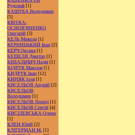
КАЦЕНБОГЕН
Рудольф
[1]
КАШУБА Володимир
[5]
КВІТКА-
ОСНОВ'ЯНЕНКО
Григорій
[3]
КЕЛЬ Микола
[1]
КЕРНИЦЬКИЙ Іван
[2]
КЕРЧ Оксана
[1]
КЕШЕЛЯ Дмитро
[1]
КИБАЛЬЧИЧ Надія
[1]
КІДРУК Максим
[1]
КИДРУК Іван
[12]
КИРІЯК Ілля
[1]
КИСЕЛЬОВ Андрій
[2]
КИСЕЛЬОВ
Володимир
[1]
КИСЕЛЬОВ Леонід
[1]
КИСЕЛЬОВ Сергій
[4]
КИСІЛЕВСЬКА Олена
[1]
КЛЕН Юрій
[2]
КЛІГЕРМАН М.
[1]