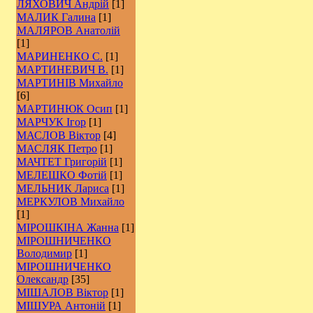
ЛЯХОВИЧ Андрій
[1]
МАЛИК Галина
[1]
МАЛЯРОВ Анатолій
[1]
МАРИНЕНКО С.
[1]
МАРТИНЕВИЧ В.
[1]
МАРТИНІВ Михайло
[6]
МАРТИНЮК Осип
[1]
МАРЧУК Ігор
[1]
МАСЛОВ Віктор
[4]
МАСЛЯК Петро
[1]
МАЧТЕТ Григорій
[1]
МЕЛЕШКО Фотій
[1]
МЕЛЬНИК Лариса
[1]
МЕРКУЛОВ Михайло
[1]
МІРОШКІНА Жанна
[1]
МІРОШНИЧЕНКО
Володимир
[1]
МІРОШНИЧЕНКО
Олександр
[35]
МІШАЛОВ Віктор
[1]
МІШУРА Антоній
[1]