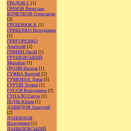
ГРАДОВ Г.
[1]
ГРАЧОВ Вячеслав,
КОЧЕТКОВ Олександр
[2]
ГРЕБЕНЮК Б.
[1]
ГРИБЕНКО Володимир
[1]
ГРИГОРЕНКО
Анатолій
[2]
ГРИНІН Овсій
[1]
ГРУШЕВСЬКИЙ
Михайло
[1]
ҐРОЗІВ Василь
[1]
ГУЖВА Валерій
[2]
ГУМЕННА Докія
[5]
ГУРТІЙ Тетяна
[1]
ГУСЄВ Володимир
[2]
ГУЦАЛО Євген
[1]
ҐЕДЗЬ Юхим
[1]
ДАВИДОВ Анатолій
[2]
ДАНІХНОВ
Володимир
[1]
ДАНИЛЕВСЬКИЙ