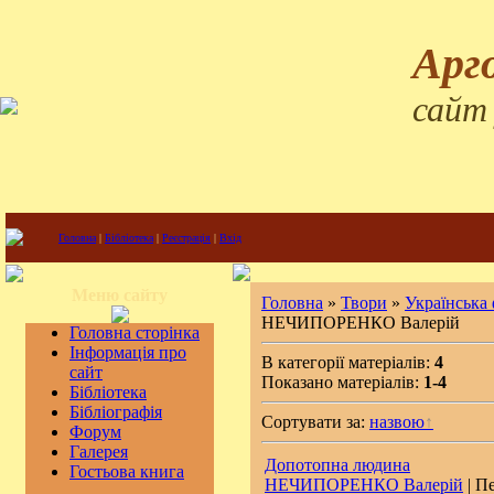
Арг
сайт
Головна
|
Бібліотека
|
Реєстрація
|
Вхід
Меню сайту
Головна
»
Твори
»
Українська
НЕЧИПОРЕНКО Валерій
Головна сторінка
Інформація про
В категорії матеріалів:
4
сайт
Показано матеріалів:
1-4
Бібліотека
Бібліографія
Сортувати за:
назвою
Форум
Галерея
Допотопна людина
Гостьова книга
НЕЧИПОРЕНКО Валерій
| Пе