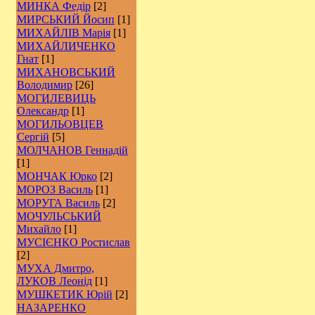
МИНКА Федір
[2]
МИРСЬКИЙ Йосип
[1]
МИХАЙЛІВ Марія
[1]
МИХАЙЛИЧЕНКО
Гнат
[1]
МИХАНОВСЬКИЙ
Володимир
[26]
МОГИЛЕВИЦЬ
Олександр
[1]
МОГИЛЬОВЦЕВ
Сергій
[5]
МОЛЧАНОВ Геннадій
[1]
МОНЧАК Юрко
[2]
МОРОЗ Василь
[1]
МОРУГА Василь
[2]
МОЧУЛЬСЬКИЙ
Михайло
[1]
МУСІЄНКО Ростислав
[2]
МУХА Дмитро,
ЛУКОВ Леонід
[1]
МУШКЕТИК Юрій
[2]
НАЗАРЕНКО