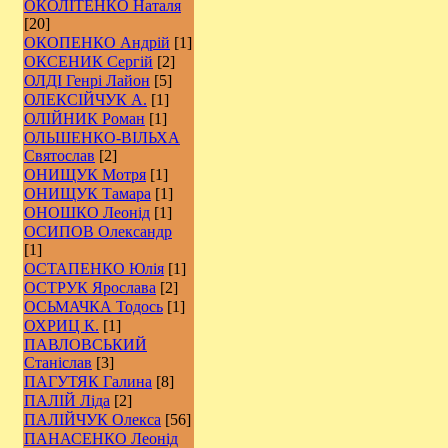
ОКОЛІТЕНКО Наталя
[20]
ОКОПЕНКО Андрій
[1]
ОКСЕНИК Сергій
[2]
ОЛДІ Генрі Лайон
[5]
ОЛЕКСІЙЧУК А.
[1]
ОЛІЙНИК Роман
[1]
ОЛЬШЕНКО-ВІЛЬХА
Святослав
[2]
ОНИЩУК Мотря
[1]
ОНИЩУК Тамара
[1]
ОНОШКО Леонід
[1]
ОСИПОВ Олександр
[1]
ОСТАПЕНКО Юлія
[1]
ОСТРУК Ярослава
[2]
ОСЬМАЧКА Тодось
[1]
ОХРИЦ К.
[1]
ПАВЛОВСЬКИЙ
Станіслав
[3]
ПАГУТЯК Галина
[8]
ПАЛІЙ Ліда
[2]
ПАЛІЙЧУК Олекса
[56]
ПАНАСЕНКО Леонід