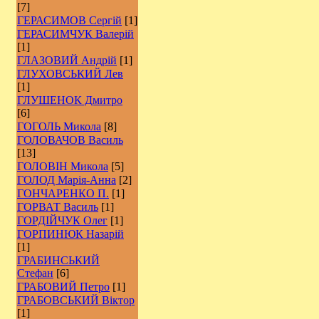
[7]
ГЕРАСИМОВ Сергій
[1]
ГЕРАСИМЧУК Валерій
[1]
ГЛАЗОВИЙ Андрій
[1]
ГЛУХОВСЬКИЙ Лев
[1]
ГЛУШЕНОК Дмитро
[6]
ГОГОЛЬ Микола
[8]
ГОЛОВАЧОВ Василь
[13]
ГОЛОВІН Микола
[5]
ГОЛОД Марія-Анна
[2]
ГОНЧАРЕНКО П.
[1]
ГОРВАТ Василь
[1]
ГОРДІЙЧУК Олег
[1]
ГОРПИНЮК Назарій
[1]
ГРАБИНСЬКИЙ
Стефан
[6]
ГРАБОВИЙ Петро
[1]
ГРАБОВСЬКИЙ Віктор
[1]