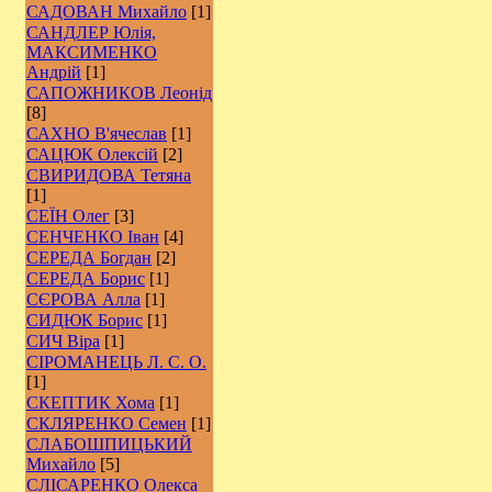
САДОВАН Михайло
[1]
САНДЛЕР Юлія,
МАКСИМЕНКО
Андрій
[1]
САПОЖНИКОВ Леонід
[8]
САХНО В'ячеслав
[1]
САЦЮК Олексій
[2]
СВИРИДОВА Тетяна
[1]
СЕЇН Олег
[3]
СЕНЧЕНКО Іван
[4]
СЕРЕДА Богдан
[2]
СЕРЕДА Борис
[1]
СЄРОВА Алла
[1]
СИДЮК Борис
[1]
СИЧ Віра
[1]
СІРОМАНЕЦЬ Л. С. О.
[1]
СКЕПТИК Хома
[1]
СКЛЯРЕНКО Семен
[1]
СЛАБОШПИЦЬКИЙ
Михайло
[5]
СЛІСАРЕНКО Олекса