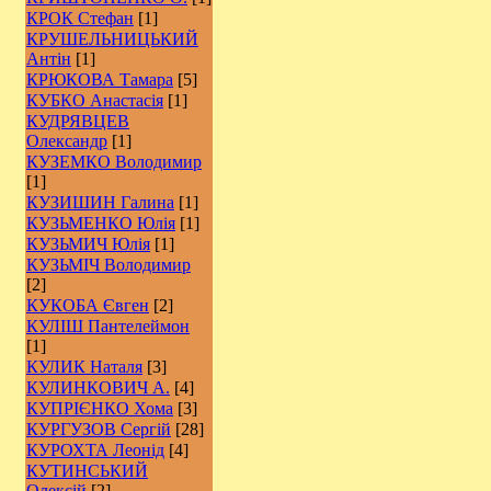
КРОК Стефан
[1]
КРУШЕЛЬНИЦЬКИЙ
Антін
[1]
КРЮКОВА Тамара
[5]
КУБКО Анастасія
[1]
КУДРЯВЦЕВ
Олександр
[1]
КУЗЕМКО Володимир
[1]
КУЗИШИН Галина
[1]
КУЗЬМЕНКО Юлія
[1]
КУЗЬМИЧ Юлія
[1]
КУЗЬМІЧ Володимир
[2]
КУКОБА Євген
[2]
КУЛІШ Пантелеймон
[1]
КУЛИК Наталя
[3]
КУЛИНКОВИЧ А.
[4]
КУПРІЄНКО Хома
[3]
КУРГУЗОВ Сергій
[28]
КУРОХТА Леонід
[4]
КУТИНСЬКИЙ
Олексій
[2]