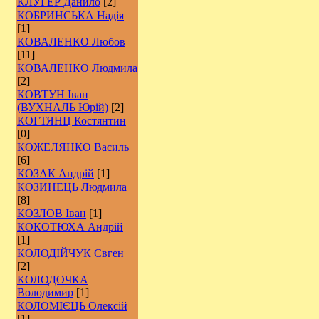
КЛУГЕР Данило
[2]
КОБРИНСЬКА Надія
[1]
КОВАЛЕНКО Любов
[11]
КОВАЛЕНКО Людмила
[2]
КОВТУН Іван
(ВУХНАЛЬ Юрій)
[2]
КОГТЯНЦ Костянтин
[0]
КОЖЕЛЯНКО Василь
[6]
КОЗАК Андрій
[1]
КОЗИНЕЦЬ Людмила
[8]
КОЗЛОВ Іван
[1]
КОКОТЮХА Андрій
[1]
КОЛОДІЙЧУК Євген
[2]
КОЛОДОЧКА
Володимир
[1]
КОЛОМІЄЦЬ Олексій
[1]