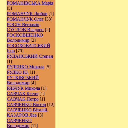
РОМАНІВСЬКА Марія
[5]
РОМАНЧУК Любов
[1]
РОМАНЧУК Олег
[33]
РОСІН Веніамін,
СУСЛОВ Владлен
[2]
РОCКОВШЕНКО
Володимир
[2]
РОСОХОВАТСЬКИЙ
Ігор
[79]
РУДАНСЬКИЙ Степан
[1]
РУДЕНКО Микола
[5]
РУДКО Ю.
[1]
РУТКІВСЬКИЙ
Володимир
[4]
РЯБЧУК Микола
[1]
САВЧАК Ксеня
[1]
САВЧАК Петро
[1]
САВЧЕНКО Віктор
[12]
САВЧЕНКО Віталій,
КАЗАРОВ Лев
[3]
САВЧЕНКО
Володимир
[11]