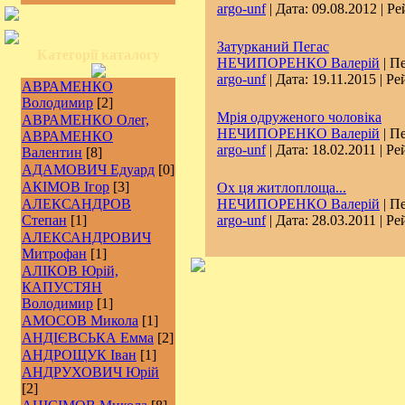
argo-unf
| Дата:
09.08.2012
| Ре
Затурканий Пегас
Категорії каталогу
НЕЧИПОРЕНКО Валерій
| Пе
argo-unf
| Дата:
19.11.2015
| Ре
АВРАМЕНКО
Володимир
[2]
Мрія одруженого чоловіка
АВРАМЕНКО Олег,
НЕЧИПОРЕНКО Валерій
| Пе
АВРАМЕНКО
argo-unf
| Дата:
18.02.2011
| Ре
Валентин
[8]
АДАМОВИЧ Едуард
[0]
АКІМОВ Ігор
[3]
Ох ця житлоплоща...
АЛЕКСАНДРОВ
НЕЧИПОРЕНКО Валерій
| Пе
Степан
[1]
argo-unf
| Дата:
28.03.2011
| Ре
АЛЕКСАНДРОВИЧ
Митрофан
[1]
АЛІКОВ Юрій,
КАПУСТЯН
Володимир
[1]
АМОСОВ Микола
[1]
АНДІЄВСЬКА Емма
[2]
АНДРОЩУК Іван
[1]
АНДРУХОВИЧ Юрій
[2]