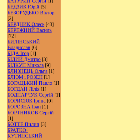
БАТУРИН Сергій
[1]
БЕДЗИК Юрій
[5]
БЕЗОРУДЬКО Віктор
[2]
БЕРДНИК Олесь
[43]
БЕРЕЖНИЙ Василь
[72]
БИЛІНСЬКИЙ
Владислав
[6]
БІДА Ігор
[1]
БІЛИЙ Дмитро
[3]
БІЛКУН Микола
[9]
БЛИЗНЕЦЬ Ольга
[1]
БЛЮМ і РОЗЕН
[1]
БОГАЦЬКИЙ Павло
[1]
БОГДАН Лілія
[1]
БОДНАРЧУК Сергій
[1]
БОРИСЮК Ірина
[0]
БОРОЗНА Іван
[1]
БОРТНИКОВ Сергій
[1]
БОТТЕ Пилип
[3]
БРАТКО-
КУТИНСЬКИЙ