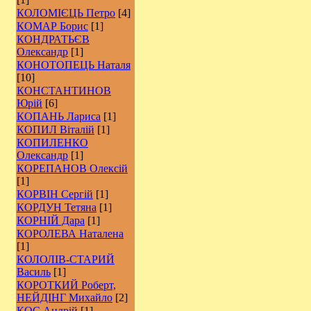
КОЛОМІЄЦЬ Петро
[4]
КОМАР Борис
[1]
КОНДРАТЬЄВ
Олександр
[1]
КОНОТОПЕЦЬ Наталя
[10]
КОНСТАНТИНОВ
Юрій
[6]
КОПАНЬ Лариса
[1]
КОПИЛ Віталій
[1]
КОПИЛЕНКО
Олександр
[1]
КОРЕПАНОВ Олексій
[1]
КОРВІН Сергій
[1]
КОРДУН Тетяна
[1]
КОРНІЙ Дара
[1]
КОРОЛЕВА Наталена
[1]
КОЛОЛІВ-СТАРИЙ
Василь
[1]
КОРОТКИЙ Роберт,
НЕЙДІНГ Михайло
[2]
КОС Андрій
[1]