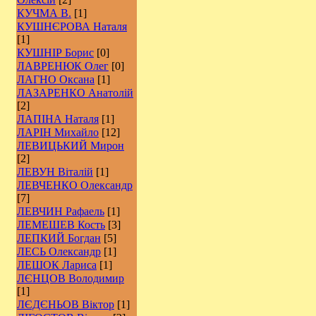
КУЧМА В.
[1]
КУШНЄРОВА Наталя
[1]
КУШНІР Борис
[0]
ЛАВРЕНЮК Олег
[0]
ЛАГНО Оксана
[1]
ЛАЗАРЕНКО Анатолій
[2]
ЛАПІНА Наталя
[1]
ЛАРІН Михайло
[12]
ЛЕВИЦЬКИЙ Мирон
[2]
ЛЕВУН Віталій
[1]
ЛЕВЧЕНКО Олександр
[7]
ЛЕВЧИН Рафаель
[1]
ЛЕМЕШЕВ Кость
[3]
ЛЕПКИЙ Богдан
[5]
ЛЕСЬ Олександр
[1]
ЛЕШОК Лариса
[1]
ЛЄНЦОВ Володимир
[1]
ЛЄДЄНЬОВ Віктор
[1]