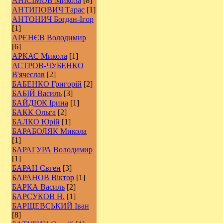
АНІСІМОВ Микола
[8]
АНТИПОВИЧ Тарас
[1]
АНТОНИЧ Богдан-Ігор
[1]
АРЄНЄВ Володимир
[6]
АРКАС Микола
[1]
АСТРОВ-ЧУБЕНКО
В'ячеслав
[2]
БАБЕНКО Григорій
[2]
БАБІЙ Василь
[3]
БАЙДЮК Ірина
[1]
БАКК Ольга
[2]
БАЛКО Юрій
[1]
БАРАБОЛЯК Микола
[1]
БАРАГУРА Володимир
[1]
БАРАН Євген
[3]
БАРАНОВ Віктор
[1]
БАРКА Василь
[2]
БАРСУКОВ Н.
[1]
БАРЩЕВСЬКИЙ Іван
[8]