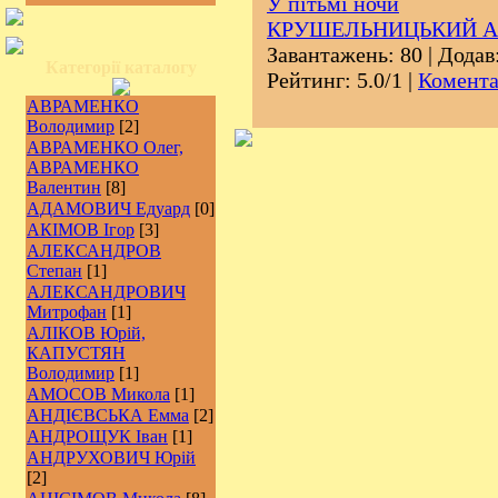
У пітьмі ночи
КРУШЕЛЬНИЦЬКИЙ А
Завантажень: 80 | Додав
Категорії каталогу
Рейтинг: 5.0/1 |
Комента
АВРАМЕНКО
Володимир
[2]
АВРАМЕНКО Олег,
АВРАМЕНКО
Валентин
[8]
АДАМОВИЧ Едуард
[0]
АКІМОВ Ігор
[3]
АЛЕКСАНДРОВ
Степан
[1]
АЛЕКСАНДРОВИЧ
Митрофан
[1]
АЛІКОВ Юрій,
КАПУСТЯН
Володимир
[1]
АМОСОВ Микола
[1]
АНДІЄВСЬКА Емма
[2]
АНДРОЩУК Іван
[1]
АНДРУХОВИЧ Юрій
[2]