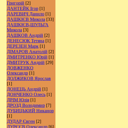
Григорій
[2]
ДАНТЕЙК Ігор
[1]
ДАРЕВИЧ Данило
[1]
ДАШКІЄВ Микола
[33]
ДАШКІЄВ-ШУЛЬГА
Микола
[3]
ДАШКОВ Андрій
[2]
ДЕНЕСЮК Тетяна
[1]
ДЕРЕЗЕН Марк
[1]
ДІМАРОВ Анатолій
[2]
ДМИТРЕНКО Юрій
[1]
ДМИТРУК Андрій
[29]
ДОВЖЕНКО
Олександр
[1]
ДОЛЖИКОВ Ярослав
[1]
ДОНЕЦЬ Андрій
[1]
ДОНЧЕНКО Олесь
[1]
ДРІМ Юлія
[1]
ДРОЗД Володимир
[7]
ДУБИЦЬКИЙ Никанор
[1]
ДУДАР Євген
[2]
ДУРЄЄВ Олександр
[6]