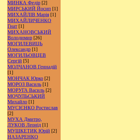
МИНКА Федір
[2]
МИРСЬКИЙ Йосип
[1]
МИХАЙЛІВ Марія
[1]
МИХАЙЛИЧЕНКО
Гнат
[1]
МИХАНОВСЬКИЙ
Володимир
[26]
МОГИЛЕВИЦЬ
Олександр
[1]
МОГИЛЬОВЦЕВ
Сергій
[5]
МОЛЧАНОВ Геннадій
[1]
МОНЧАК Юрко
[2]
МОРОЗ Василь
[1]
МОРУГА Василь
[2]
МОЧУЛЬСЬКИЙ
Михайло
[1]
МУСІЄНКО Ростислав
[2]
МУХА Дмитро,
ЛУКОВ Леонід
[1]
МУШКЕТИК Юрій
[2]
НАЗАРЕНКО