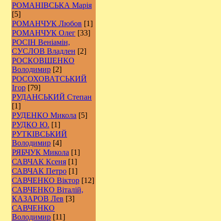
РОМАНІВСЬКА Марія
[5]
РОМАНЧУК Любов
[1]
РОМАНЧУК Олег
[33]
РОСІН Веніамін,
СУСЛОВ Владлен
[2]
РОCКОВШЕНКО
Володимир
[2]
РОСОХОВАТСЬКИЙ
Ігор
[79]
РУДАНСЬКИЙ Степан
[1]
РУДЕНКО Микола
[5]
РУДКО Ю.
[1]
РУТКІВСЬКИЙ
Володимир
[4]
РЯБЧУК Микола
[1]
САВЧАК Ксеня
[1]
САВЧАК Петро
[1]
САВЧЕНКО Віктор
[12]
САВЧЕНКО Віталій,
КАЗАРОВ Лев
[3]
САВЧЕНКО
Володимир
[11]