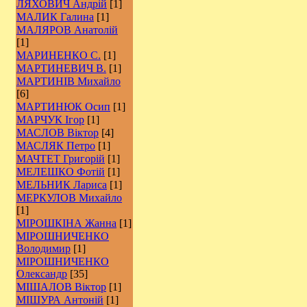
ЛЯХОВИЧ Андрій
[1]
МАЛИК Галина
[1]
МАЛЯРОВ Анатолій
[1]
МАРИНЕНКО С.
[1]
МАРТИНЕВИЧ В.
[1]
МАРТИНІВ Михайло
[6]
МАРТИНЮК Осип
[1]
МАРЧУК Ігор
[1]
МАСЛОВ Віктор
[4]
МАСЛЯК Петро
[1]
МАЧТЕТ Григорій
[1]
МЕЛЕШКО Фотій
[1]
МЕЛЬНИК Лариса
[1]
МЕРКУЛОВ Михайло
[1]
МІРОШКІНА Жанна
[1]
МІРОШНИЧЕНКО
Володимир
[1]
МІРОШНИЧЕНКО
Олександр
[35]
МІШАЛОВ Віктор
[1]
МІШУРА Антоній
[1]