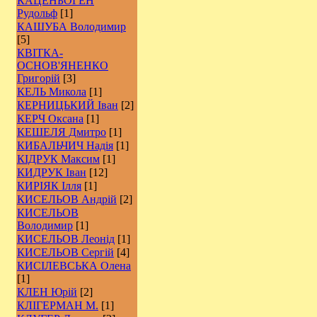
КАЦЕНБОГЕН
Рудольф
[1]
КАШУБА Володимир
[5]
КВІТКА-
ОСНОВ'ЯНЕНКО
Григорій
[3]
КЕЛЬ Микола
[1]
КЕРНИЦЬКИЙ Іван
[2]
КЕРЧ Оксана
[1]
КЕШЕЛЯ Дмитро
[1]
КИБАЛЬЧИЧ Надія
[1]
КІДРУК Максим
[1]
КИДРУК Іван
[12]
КИРІЯК Ілля
[1]
КИСЕЛЬОВ Андрій
[2]
КИСЕЛЬОВ
Володимир
[1]
КИСЕЛЬОВ Леонід
[1]
КИСЕЛЬОВ Сергій
[4]
КИСІЛЕВСЬКА Олена
[1]
КЛЕН Юрій
[2]
КЛІГЕРМАН М.
[1]