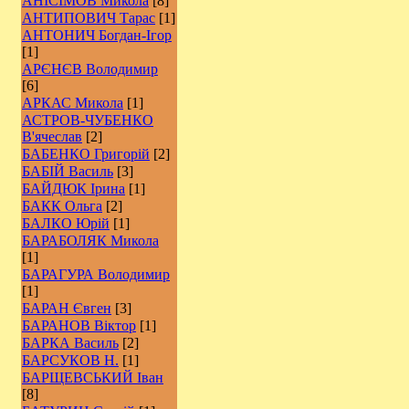
АНІСІМОВ Микола
[8]
АНТИПОВИЧ Тарас
[1]
АНТОНИЧ Богдан-Ігор
[1]
АРЄНЄВ Володимир
[6]
АРКАС Микола
[1]
АСТРОВ-ЧУБЕНКО
В'ячеслав
[2]
БАБЕНКО Григорій
[2]
БАБІЙ Василь
[3]
БАЙДЮК Ірина
[1]
БАКК Ольга
[2]
БАЛКО Юрій
[1]
БАРАБОЛЯК Микола
[1]
БАРАГУРА Володимир
[1]
БАРАН Євген
[3]
БАРАНОВ Віктор
[1]
БАРКА Василь
[2]
БАРСУКОВ Н.
[1]
БАРЩЕВСЬКИЙ Іван
[8]