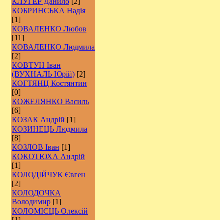
КЛУГЕР Данило
[2]
КОБРИНСЬКА Надія
[1]
КОВАЛЕНКО Любов
[11]
КОВАЛЕНКО Людмила
[2]
КОВТУН Іван
(ВУХНАЛЬ Юрій)
[2]
КОГТЯНЦ Костянтин
[0]
КОЖЕЛЯНКО Василь
[6]
КОЗАК Андрій
[1]
КОЗИНЕЦЬ Людмила
[8]
КОЗЛОВ Іван
[1]
КОКОТЮХА Андрій
[1]
КОЛОДІЙЧУК Євген
[2]
КОЛОДОЧКА
Володимир
[1]
КОЛОМІЄЦЬ Олексій
[1]