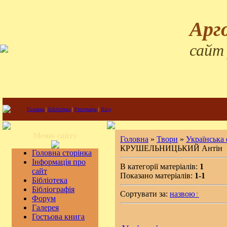
Арг
сайт
Головна
|
Бібліотека
|
Реєстрація
|
Вхід
Меню сайту
Головна
»
Твори
»
Українська
КРУШЕЛЬНИЦЬКИЙ Антін
Головна сторінка
Інформація про
В категорії матеріалів:
1
сайт
Показано матеріалів:
1-1
Бібліотека
Бібліографія
Сортувати за:
назвою
Форум
Галерея
Гостьова книга