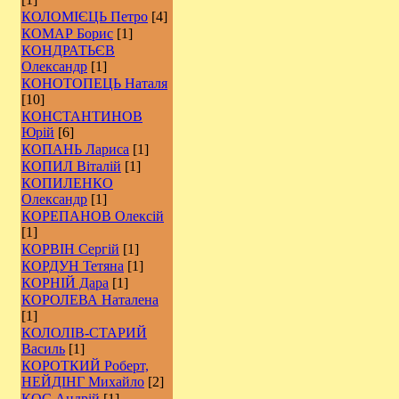
КОЛОМІЄЦЬ Петро
[4]
КОМАР Борис
[1]
КОНДРАТЬЄВ
Олександр
[1]
КОНОТОПЕЦЬ Наталя
[10]
КОНСТАНТИНОВ
Юрій
[6]
КОПАНЬ Лариса
[1]
КОПИЛ Віталій
[1]
КОПИЛЕНКО
Олександр
[1]
КОРЕПАНОВ Олексій
[1]
КОРВІН Сергій
[1]
КОРДУН Тетяна
[1]
КОРНІЙ Дара
[1]
КОРОЛЕВА Наталена
[1]
КОЛОЛІВ-СТАРИЙ
Василь
[1]
КОРОТКИЙ Роберт,
НЕЙДІНГ Михайло
[2]
КОС Андрій
[1]