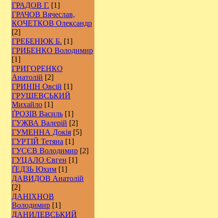
ГРАДОВ Г.
[1]
ГРАЧОВ Вячеслав,
КОЧЕТКОВ Олександр
[2]
ГРЕБЕНЮК Б.
[1]
ГРИБЕНКО Володимир
[1]
ГРИГОРЕНКО
Анатолій
[2]
ГРИНІН Овсій
[1]
ГРУШЕВСЬКИЙ
Михайло
[1]
ҐРОЗІВ Василь
[1]
ГУЖВА Валерій
[2]
ГУМЕННА Докія
[5]
ГУРТІЙ Тетяна
[1]
ГУСЄВ Володимир
[2]
ГУЦАЛО Євген
[1]
ҐЕДЗЬ Юхим
[1]
ДАВИДОВ Анатолій
[2]
ДАНІХНОВ
Володимир
[1]
ДАНИЛЕВСЬКИЙ