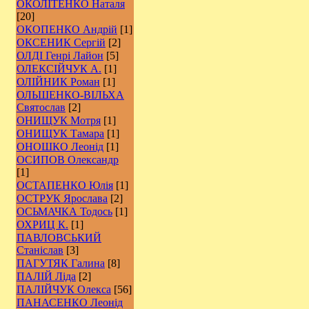
ОКОЛІТЕНКО Наталя
[20]
ОКОПЕНКО Андрій
[1]
ОКСЕНИК Сергій
[2]
ОЛДІ Генрі Лайон
[5]
ОЛЕКСІЙЧУК А.
[1]
ОЛІЙНИК Роман
[1]
ОЛЬШЕНКО-ВІЛЬХА
Святослав
[2]
ОНИЩУК Мотря
[1]
ОНИЩУК Тамара
[1]
ОНОШКО Леонід
[1]
ОСИПОВ Олександр
[1]
ОСТАПЕНКО Юлія
[1]
ОСТРУК Ярослава
[2]
ОСЬМАЧКА Тодось
[1]
ОХРИЦ К.
[1]
ПАВЛОВСЬКИЙ
Станіслав
[3]
ПАГУТЯК Галина
[8]
ПАЛІЙ Ліда
[2]
ПАЛІЙЧУК Олекса
[56]
ПАНАСЕНКО Леонід