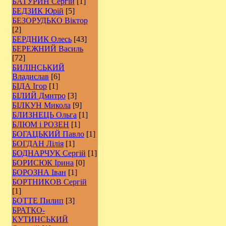
БАТУРИН Сергій
[1]
БЕДЗИК Юрій
[5]
БЕЗОРУДЬКО Віктор
[2]
БЕРДНИК Олесь
[43]
БЕРЕЖНИЙ Василь
[72]
БИЛІНСЬКИЙ
Владислав
[6]
БІДА Ігор
[1]
БІЛИЙ Дмитро
[3]
БІЛКУН Микола
[9]
БЛИЗНЕЦЬ Ольга
[1]
БЛЮМ і РОЗЕН
[1]
БОГАЦЬКИЙ Павло
[1]
БОГДАН Лілія
[1]
БОДНАРЧУК Сергій
[1]
БОРИСЮК Ірина
[0]
БОРОЗНА Іван
[1]
БОРТНИКОВ Сергій
[1]
БОТТЕ Пилип
[3]
БРАТКО-
КУТИНСЬКИЙ