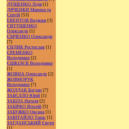
ДУШЕНКО Лідія
[1]
ДЯЧЕНКИ Марина та
Сергій
[53]
ЕВЕНТОВ Ваджим
[3]
ЄВТУШЕНКО
Олександр
[1]
ЄМЧЕНКО Олександр
[7]
ЄНДИК Ростислав
[1]
ЄРЕМЕНКО
Володимир
[2]
ЄШКІЛЄВ Володимир
[1]
ЖОВНА Олександр
[2]
ЖОВНОРУК
Володимир
[7]
ЖОЛДАК Богдан
[7]
ЗАБЄЛЛО Юрій
[1]
ЗАБІЛА Наталя
[2]
ЗАБІРКО Віталій
[5]
ЗАБУЖКО Оксана
[1]
ЗАВІТАЙЛО Тарас
[1]
ЗАГДАНСЬКИЙ Євген
[1]