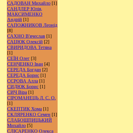
САДОВАН Михайло
[1]
САНДЛЕР Юлія,
МАКСИМЕНКО
Андрій
[1]
САПОЖНИКОВ Леонід
[8]
САХНО В'ячеслав
[1]
САЦЮК Олексій
[2]
СВИРИДОВА Тетяна
[1]
СЕЇН Олег
[3]
СЕНЧЕНКО Іван
[4]
СЕРЕДА Богдан
[2]
СЕРЕДА Борис
[1]
СЄРОВА Алла
[1]
СИДЮК Борис
[1]
СИЧ Віра
[1]
СІРОМАНЕЦЬ Л. С. О.
[1]
СКЕПТИК Хома
[1]
СКЛЯРЕНКО Семен
[1]
СЛАБОШПИЦЬКИЙ
Михайло
[5]
СЛІСАРЕНКО Олекса