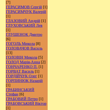
[7]
ГЕРАСИМОВ Сергій
[1]
ГЕРАСИМЧУК Валерій
[1]
ГЛАЗОВИЙ Андрій
[1]
ГЛУХОВСЬКИЙ Лев
[1]
ГЛУШЕНОК Дмитро
[6]
ГОГОЛЬ Микола
[8]
ГОЛОВАЧОВ Василь
[13]
ГОЛОВІН Микола
[5]
ГОЛОД Марія-Анна
[2]
ГОНЧАРЕНКО П.
[1]
ГОРВАТ Василь
[1]
ГОРДІЙЧУК Олег
[1]
ГОРПИНЮК Назарій
[1]
ГРАБИНСЬКИЙ
Стефан
[6]
ГРАБОВИЙ Петро
[1]
ГРАБОВСЬКИЙ Віктор
[1]