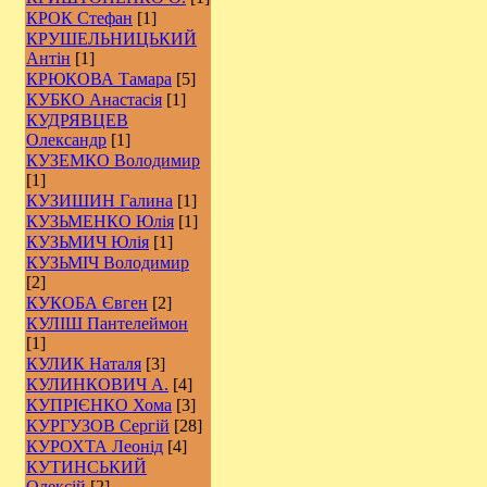
КРОК Стефан
[1]
КРУШЕЛЬНИЦЬКИЙ
Антін
[1]
КРЮКОВА Тамара
[5]
КУБКО Анастасія
[1]
КУДРЯВЦЕВ
Олександр
[1]
КУЗЕМКО Володимир
[1]
КУЗИШИН Галина
[1]
КУЗЬМЕНКО Юлія
[1]
КУЗЬМИЧ Юлія
[1]
КУЗЬМІЧ Володимир
[2]
КУКОБА Євген
[2]
КУЛІШ Пантелеймон
[1]
КУЛИК Наталя
[3]
КУЛИНКОВИЧ А.
[4]
КУПРІЄНКО Хома
[3]
КУРГУЗОВ Сергій
[28]
КУРОХТА Леонід
[4]
КУТИНСЬКИЙ
Олексій
[2]