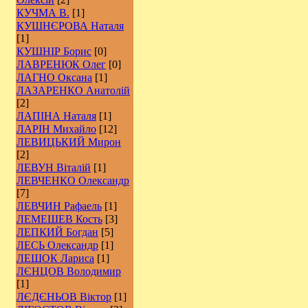
КУЧМА В.
[1]
КУШНЄРОВА Наталя
[1]
КУШНІР Борис
[0]
ЛАВРЕНЮК Олег
[0]
ЛАГНО Оксана
[1]
ЛАЗАРЕНКО Анатолій
[2]
ЛАПІНА Наталя
[1]
ЛАРІН Михайло
[12]
ЛЕВИЦЬКИЙ Мирон
[2]
ЛЕВУН Віталій
[1]
ЛЕВЧЕНКО Олександр
[7]
ЛЕВЧИН Рафаель
[1]
ЛЕМЕШЕВ Кость
[3]
ЛЕПКИЙ Богдан
[5]
ЛЕСЬ Олександр
[1]
ЛЕШОК Лариса
[1]
ЛЄНЦОВ Володимир
[1]
ЛЄДЄНЬОВ Віктор
[1]