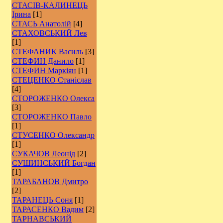
СТАСІВ-КАЛИНЕЦЬ
Ірина
[1]
СТАСЬ Анатолій
[4]
СТАХОВСЬКИЙ Лев
[1]
СТЕФАНИК Василь
[3]
СТЕФИН Данило
[1]
СТЕФИН Маркіян
[1]
СТЕЦЕНКО Станіслав
[4]
СТОРОЖЕНКО Олекса
[3]
СТОРОЖЕНКО Павло
[1]
СТУСЕНКО Олександр
[1]
СУКАЧОВ Леонід
[2]
СУШИНСЬКИЙ Богдан
[1]
ТАРАБАНОВ Дмитро
[2]
ТАРАНЕЦЬ Соня
[1]
ТАРАСЕНКО Вадим
[2]
ТАРНАВСЬКИЙ