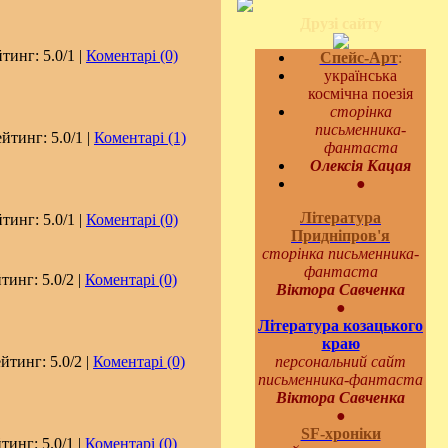
Друзі сайту
йтинг: 5.0/1 |
Коментарі (0)
Спейс-Арт
:
українська
космічна поезія
сторінка
письменника-
ейтинг: 5.0/1 |
Коментарі (1)
фантаста
Олексія Кацая
●
Література
йтинг: 5.0/1 |
Коментарі (0)
Придніпров'я
сторінка письменника-
фантаста
тинг: 5.0/2 |
Коментарі (0)
Віктора Савченка
●
Література козацького
краю
ейтинг: 5.0/2 |
Коментарі (0)
персональний сайт
письменника-фантаста
Віктора Савченка
●
SF-хроніки
тинг: 5.0/1 |
Коментарі (0)