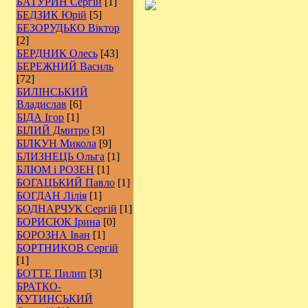
БАТУРИН Сергій
[1]
БЕДЗИК Юрій
[5]
БЕЗОРУДЬКО Віктор
[2]
БЕРДНИК Олесь
[43]
БЕРЕЖНИЙ Василь
[72]
БИЛІНСЬКИЙ
Владислав
[6]
БІДА Ігор
[1]
БІЛИЙ Дмитро
[3]
БІЛКУН Микола
[9]
БЛИЗНЕЦЬ Ольга
[1]
БЛЮМ і РОЗЕН
[1]
БОГАЦЬКИЙ Павло
[1]
БОГДАН Лілія
[1]
БОДНАРЧУК Сергій
[1]
БОРИСЮК Ірина
[0]
БОРОЗНА Іван
[1]
БОРТНИКОВ Сергій
[1]
БОТТЕ Пилип
[3]
БРАТКО-
КУТИНСЬКИЙ