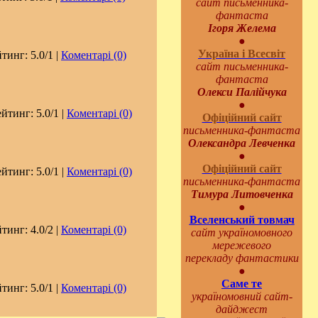
сайт письменника-
фантаста
Ігоря Желема
●
Україна і Всесвіт
йтинг: 5.0/1 |
Коментарі (0)
сайт письменника-
фантаста
Олекси Палійчука
●
ейтинг: 5.0/1 |
Коментарі (0)
Офіційний сайт
письменника-фантаста
Олександра Левченка
●
Офіційний сайт
ейтинг: 5.0/1 |
Коментарі (0)
письменника-фантаста
Тимура Литовченка
●
Вселенський товмач
йтинг: 4.0/2 |
Коментарі (0)
сайт україномовного
мережевого
перекладу фантастики
●
Саме те
йтинг: 5.0/1 |
Коментарі (0)
україномовний сайт-
дайджест