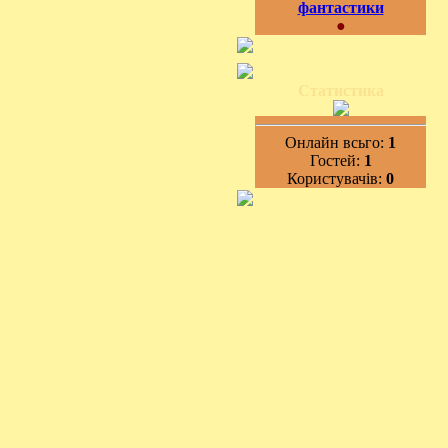
фантастики
●
Статистика
Онлайн всьго:
1
Гостей:
1
Користувачів:
0