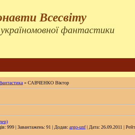
онавти Всесвіту
 україномовної фантастики
 фантастика
» САВЧЕНКО Віктор
лер)
ів: 999 | Завантажень: 91 | Додав:
argo-unf
| Дата:
26.09.2011
| Рейт