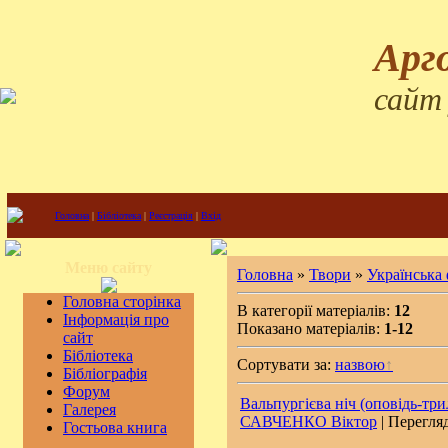
Арг
сайт
Головна
|
Бібліотека
|
Реєстрація
|
Вхід
Меню сайту
Головна
»
Твори
»
Українська
Головна сторінка
В категорії матеріалів:
12
Інформація про
Показано матеріалів:
1-12
сайт
Бібліотека
Сортувати за:
назвою
Бібліографія
Форум
Вальпургієва ніч (оповідь-три
Галерея
САВЧЕНКО Віктор
| Перегляд
Гостьова книга