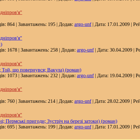
дніпров'я"
ів: 864 | Завантажень: 195 | Додав:
argo-unf
| Дата:
17.01.2009
| Ре
дніпров'я"
)
ів: 1678 | Завантажень: 258 | Додав:
argo-unf
| Дата:
30.04.2009
| Р
дніпров'я"
 Той, що повернувся; Вакула) (роман)
ів: 1073 | Завантажень: 232 | Додав:
argo-unf
| Дата:
19.04.2009
| Р
дніпров'я"
ів: 760 | Завантажень: 214 | Додав:
argo-unf
| Дата:
28.02.2009
| Ре
дніпров'я"
і; Пермські пригоди; Зустріч на березі затоки) (роман)
ів: 695 | Завантажень: 199 | Додав:
argo-unf
| Дата:
17.01.2009
| Ре