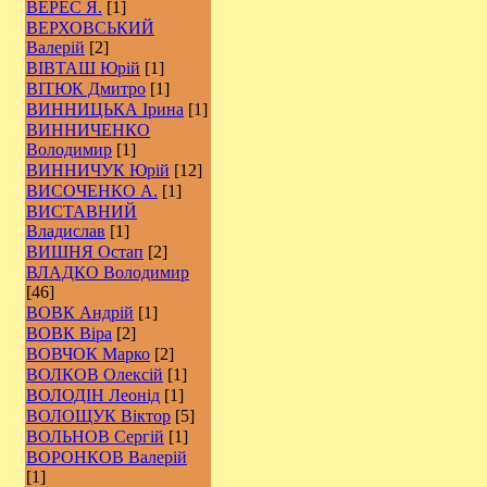
ВЕРЕС Я.
[1]
ВЕРХОВСЬКИЙ
Валерій
[2]
ВІВТАШ Юрій
[1]
ВІТЮК Дмитро
[1]
ВИННИЦЬКА Ірина
[1]
ВИННИЧЕНКО
Володимир
[1]
ВИННИЧУК Юрій
[12]
ВИСОЧЕНКО А.
[1]
ВИСТАВНИЙ
Владислав
[1]
ВИШНЯ Остап
[2]
ВЛАДКО Володимир
[46]
ВОВК Андрій
[1]
ВОВК Віра
[2]
ВОВЧОК Марко
[2]
ВОЛКОВ Олексій
[1]
ВОЛОДІН Леонід
[1]
ВОЛОЩУК Віктор
[5]
ВОЛЬНОВ Сергій
[1]
ВОРОНКОВ Валерій
[1]