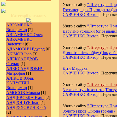
Узято з сайту
"Література При
Гостинець для Президента (оп
САВЧЕНКО Віктор
| Перегляд
Категорії каталогу
АВРАМЕНКО
Узято з сайту
"Література При
Володимир
[2]
Даруймо усмішки (оповідання
АВРАМЕНКО Олег,
САВЧЕНКО Віктор
| Перегляд
АВРАМЕНКО
Валентин
[8]
Узято з сайту
"Література При
АДАМОВИЧ Едуард
[0]
Дзвоніть після обіду (Чому зб
АКІМОВ Ігор
[3]
САВЧЕНКО Віктор
| Перегляд
АЛЕКСАНДРОВ
Степан
[1]
Діти Мардука
АЛЕКСАНДРОВИЧ
САВЧЕНКО Віктор
| Перегляд
Митрофан
[1]
АЛІКОВ Юрій,
КАПУСТЯН
Узято з сайту
"Література При
Володимир
[1]
З того світу - інкогніто (Пос
АМОСОВ Микола
[1]
САВЧЕНКО Віктор
| Перегляд
АНДІЄВСЬКА Емма
[2]
АНДРОЩУК Іван
[1]
Узято з сайту
"Література При
АНДРУХОВИЧ Юрій
Золото і кров Сінопа (роман)
[2]
САВЧЕНКО Віктор
| Перегляд