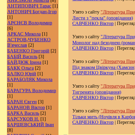
АНІСІМОВ Микола
[8]
АНТИПОВИЧ Тарас
[1]
АНТОНИЧ Богдан-Ігор
Узято з сайту
"Література При
[1]
Листи з "пекла" (оповідання)
АРЄНЄВ Володимир
САВЧЕНКО Віктор
| Перегляд
[6]
АРКАС Микола
[1]
Узято з сайту
"Література При
АСТРОВ-ЧУБЕНКО
Монолог над безоднею (роман
В'ячеслав
[2]
САВЧЕНКО Віктор
| Перегляд
БАБЕНКО Григорій
[2]
БАБІЙ Василь
[3]
Узято з сайту
"Література При
БАЙДЮК Ірина
[1]
Під знаком Цвіркуна (Хамсин;
БАКК Ольга
[2]
САВЧЕНКО Віктор
| Перегляд
БАЛКО Юрій
[1]
БАРАБОЛЯК Микола
[1]
Узято з сайту
"Література При
БАРАГУРА Володимир
Тигренята (оповідання)
[1]
САВЧЕНКО Віктор
| Перегляд
БАРАН Євген
[3]
БАРАНОВ Віктор
[1]
Узято з сайту
"Література При
БАРКА Василь
[2]
Тільки мить (Ночівля в Карбон
БАРСУКОВ Н.
[1]
САВЧЕНКО Віктор
| Перегляд
БАРЩЕВСЬКИЙ Іван
[8]