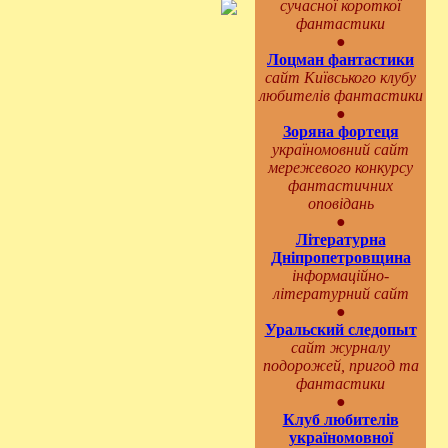
сучасної короткої
фантастики
●
Лоцман фантастики
сайт Київського клубу
любителів фантастики
●
Зоряна фортеця
україномовний сайт
мережевого конкурсу
фантастичних
оповідань
●
Літературна
Дніпропетровщина
інформаційно-
літературний сайт
●
Уральский следопыт
сайт журналу
подорожей, пригод та
фантастики
●
Клуб любителів
україномовної