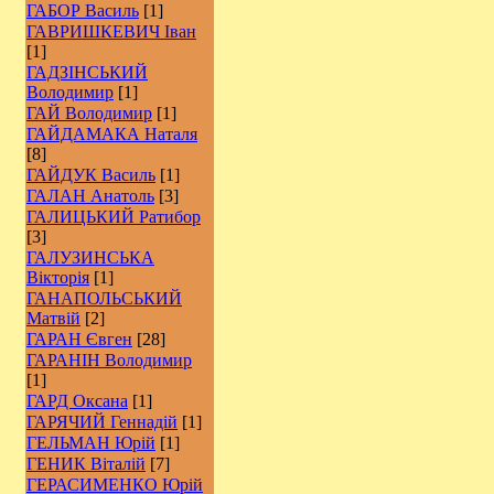
ГАБОР Василь
[1]
ГАВРИШКЕВИЧ Іван
[1]
ГАДЗІНСЬКИЙ
Володимир
[1]
ГАЙ Володимир
[1]
ГАЙДАМАКА Наталя
[8]
ГАЙДУК Василь
[1]
ГАЛАН Анатоль
[3]
ГАЛИЦЬКИЙ Ратибор
[3]
ГАЛУЗИНСЬКА
Вікторія
[1]
ГАНАПОЛЬСЬКИЙ
Матвій
[2]
ГАРАН Євген
[28]
ГАРАНІН Володимир
[1]
ГАРД Оксана
[1]
ГАРЯЧИЙ Геннадій
[1]
ГЕЛЬМАН Юрій
[1]
ГЕНИК Віталій
[7]
ГЕРАСИМЕНКО Юрій