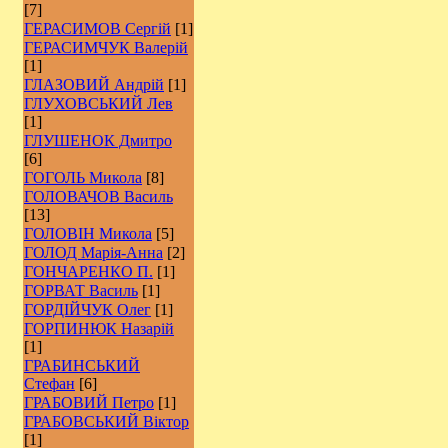
[7]
ГЕРАСИМОВ Сергій
[1]
ГЕРАСИМЧУК Валерій
[1]
ГЛАЗОВИЙ Андрій
[1]
ГЛУХОВСЬКИЙ Лев
[1]
ГЛУШЕНОК Дмитро
[6]
ГОГОЛЬ Микола
[8]
ГОЛОВАЧОВ Василь
[13]
ГОЛОВІН Микола
[5]
ГОЛОД Марія-Анна
[2]
ГОНЧАРЕНКО П.
[1]
ГОРВАТ Василь
[1]
ГОРДІЙЧУК Олег
[1]
ГОРПИНЮК Назарій
[1]
ГРАБИНСЬКИЙ
Стефан
[6]
ГРАБОВИЙ Петро
[1]
ГРАБОВСЬКИЙ Віктор
[1]