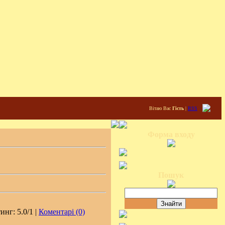
Вітаю Вас
Гість
|
RSS
Форма входу
Пошук
инг: 5.0/1 |
Коментарі (0)