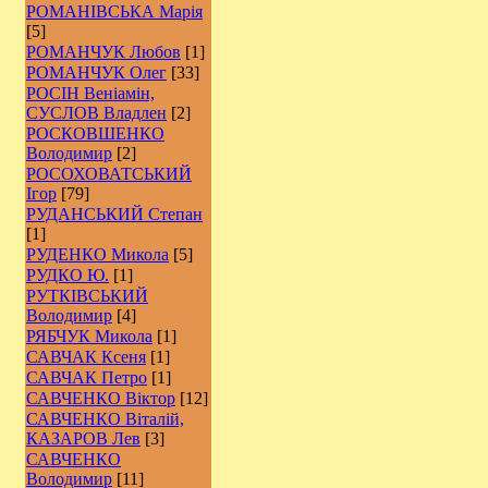
РОМАНІВСЬКА Марія
[5]
РОМАНЧУК Любов
[1]
РОМАНЧУК Олег
[33]
РОСІН Веніамін,
СУСЛОВ Владлен
[2]
РОCКОВШЕНКО
Володимир
[2]
РОСОХОВАТСЬКИЙ
Ігор
[79]
РУДАНСЬКИЙ Степан
[1]
РУДЕНКО Микола
[5]
РУДКО Ю.
[1]
РУТКІВСЬКИЙ
Володимир
[4]
РЯБЧУК Микола
[1]
САВЧАК Ксеня
[1]
САВЧАК Петро
[1]
САВЧЕНКО Віктор
[12]
САВЧЕНКО Віталій,
КАЗАРОВ Лев
[3]
САВЧЕНКО
Володимир
[11]