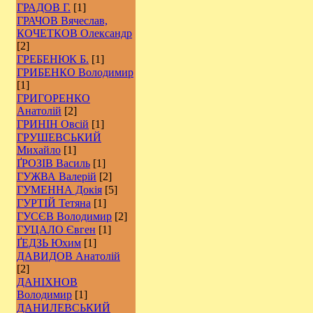
ГРАДОВ Г.
[1]
ГРАЧОВ Вячеслав,
КОЧЕТКОВ Олександр
[2]
ГРЕБЕНЮК Б.
[1]
ГРИБЕНКО Володимир
[1]
ГРИГОРЕНКО
Анатолій
[2]
ГРИНІН Овсій
[1]
ГРУШЕВСЬКИЙ
Михайло
[1]
ҐРОЗІВ Василь
[1]
ГУЖВА Валерій
[2]
ГУМЕННА Докія
[5]
ГУРТІЙ Тетяна
[1]
ГУСЄВ Володимир
[2]
ГУЦАЛО Євген
[1]
ҐЕДЗЬ Юхим
[1]
ДАВИДОВ Анатолій
[2]
ДАНІХНОВ
Володимир
[1]
ДАНИЛЕВСЬКИЙ