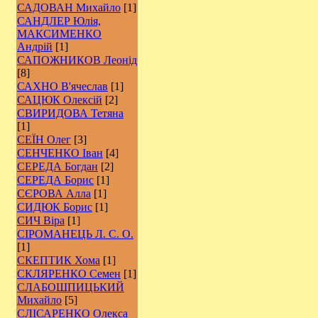
САДОВАН Михайло
[1]
САНДЛЕР Юлія,
МАКСИМЕНКО
Андрій
[1]
САПОЖНИКОВ Леонід
[8]
САХНО В'ячеслав
[1]
САЦЮК Олексій
[2]
СВИРИДОВА Тетяна
[1]
СЕЇН Олег
[3]
СЕНЧЕНКО Іван
[4]
СЕРЕДА Богдан
[2]
СЕРЕДА Борис
[1]
СЄРОВА Алла
[1]
СИДЮК Борис
[1]
СИЧ Віра
[1]
СІРОМАНЕЦЬ Л. С. О.
[1]
СКЕПТИК Хома
[1]
СКЛЯРЕНКО Семен
[1]
СЛАБОШПИЦЬКИЙ
Михайло
[5]
СЛІСАРЕНКО Олекса