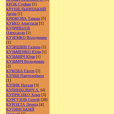
КРОК Стефан
[1]
КРУШЕЛЬНИЦЬКИЙ
Антін
[1]
КРЮКОВА Тамара
[5]
КУБКО Анастасія
[1]
КУДРЯВЦЕВ
Олександр
[1]
КУЗЕМКО Володимир
[1]
КУЗИШИН Галина
[1]
КУЗЬМЕНКО Юлія
[1]
КУЗЬМИЧ Юлія
[1]
КУЗЬМІЧ Володимир
[2]
КУКОБА Євген
[2]
КУЛІШ Пантелеймон
[1]
КУЛИК Наталя
[3]
КУЛИНКОВИЧ А.
[4]
КУПРІЄНКО Хома
[3]
КУРГУЗОВ Сергій
[28]
КУРОХТА Леонід
[4]
КУТИНСЬКИЙ
Олексій
[2]