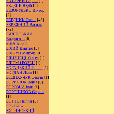
БАТУРИН Сергій
[1]
БЕДЗИК Юрій
[5]
БЕЗОРУДЬКО Віктор
[2]
БЕРДНИК Олесь
[43]
БЕРЕЖНИЙ Василь
[72]
БИЛІНСЬКИЙ
Владислав
[6]
БІДА Ігор
[1]
БІЛИЙ Дмитро
[3]
БІЛКУН Микола
[9]
БЛИЗНЕЦЬ Ольга
[1]
БЛЮМ і РОЗЕН
[1]
БОГАЦЬКИЙ Павло
[1]
БОГДАН Лілія
[1]
БОДНАРЧУК Сергій
[1]
БОРИСЮК Ірина
[0]
БОРОЗНА Іван
[1]
БОРТНИКОВ Сергій
[1]
БОТТЕ Пилип
[3]
БРАТКО-
КУТИНСЬКИЙ