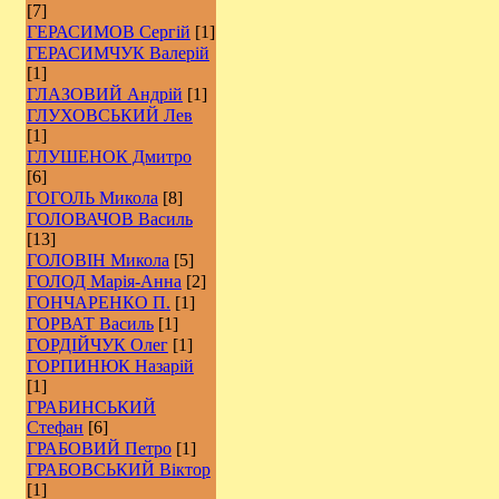
[7]
ГЕРАСИМОВ Сергій
[1]
ГЕРАСИМЧУК Валерій
[1]
ГЛАЗОВИЙ Андрій
[1]
ГЛУХОВСЬКИЙ Лев
[1]
ГЛУШЕНОК Дмитро
[6]
ГОГОЛЬ Микола
[8]
ГОЛОВАЧОВ Василь
[13]
ГОЛОВІН Микола
[5]
ГОЛОД Марія-Анна
[2]
ГОНЧАРЕНКО П.
[1]
ГОРВАТ Василь
[1]
ГОРДІЙЧУК Олег
[1]
ГОРПИНЮК Назарій
[1]
ГРАБИНСЬКИЙ
Стефан
[6]
ГРАБОВИЙ Петро
[1]
ГРАБОВСЬКИЙ Віктор
[1]