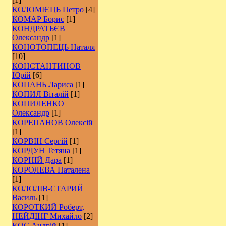
КОЛОМІЄЦЬ Петро
[4]
КОМАР Борис
[1]
КОНДРАТЬЄВ
Олександр
[1]
КОНОТОПЕЦЬ Наталя
[10]
КОНСТАНТИНОВ
Юрій
[6]
КОПАНЬ Лариса
[1]
КОПИЛ Віталій
[1]
КОПИЛЕНКО
Олександр
[1]
КОРЕПАНОВ Олексій
[1]
КОРВІН Сергій
[1]
КОРДУН Тетяна
[1]
КОРНІЙ Дара
[1]
КОРОЛЕВА Наталена
[1]
КОЛОЛІВ-СТАРИЙ
Василь
[1]
КОРОТКИЙ Роберт,
НЕЙДІНГ Михайло
[2]
КОС Андрій
[1]