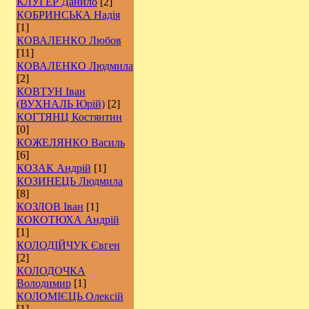
КЛУГЕР Данило
[2]
КОБРИНСЬКА Надія
[1]
КОВАЛЕНКО Любов
[11]
КОВАЛЕНКО Людмила
[2]
КОВТУН Іван
(ВУХНАЛЬ Юрій)
[2]
КОГТЯНЦ Костянтин
[0]
КОЖЕЛЯНКО Василь
[6]
КОЗАК Андрій
[1]
КОЗИНЕЦЬ Людмила
[8]
КОЗЛОВ Іван
[1]
КОКОТЮХА Андрій
[1]
КОЛОДІЙЧУК Євген
[2]
КОЛОДОЧКА
Володимир
[1]
КОЛОМІЄЦЬ Олексій
[1]