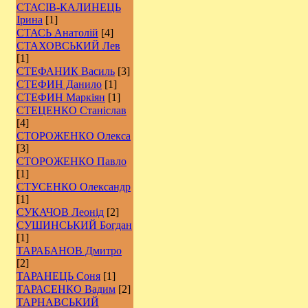
СТАСІВ-КАЛИНЕЦЬ
Ірина
[1]
СТАСЬ Анатолій
[4]
СТАХОВСЬКИЙ Лев
[1]
СТЕФАНИК Василь
[3]
СТЕФИН Данило
[1]
СТЕФИН Маркіян
[1]
СТЕЦЕНКО Станіслав
[4]
СТОРОЖЕНКО Олекса
[3]
СТОРОЖЕНКО Павло
[1]
СТУСЕНКО Олександр
[1]
СУКАЧОВ Леонід
[2]
СУШИНСЬКИЙ Богдан
[1]
ТАРАБАНОВ Дмитро
[2]
ТАРАНЕЦЬ Соня
[1]
ТАРАСЕНКО Вадим
[2]
ТАРНАВСЬКИЙ