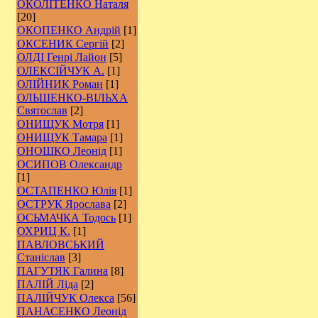
ОКОЛІТЕНКО Наталя
[20]
ОКОПЕНКО Андрій
[1]
ОКСЕНИК Сергій
[2]
ОЛДІ Генрі Лайон
[5]
ОЛЕКСІЙЧУК А.
[1]
ОЛІЙНИК Роман
[1]
ОЛЬШЕНКО-ВІЛЬХА
Святослав
[2]
ОНИЩУК Мотря
[1]
ОНИЩУК Тамара
[1]
ОНОШКО Леонід
[1]
ОСИПОВ Олександр
[1]
ОСТАПЕНКО Юлія
[1]
ОСТРУК Ярослава
[2]
ОСЬМАЧКА Тодось
[1]
ОХРИЦ К.
[1]
ПАВЛОВСЬКИЙ
Станіслав
[3]
ПАГУТЯК Галина
[8]
ПАЛІЙ Ліда
[2]
ПАЛІЙЧУК Олекса
[56]
ПАНАСЕНКО Леонід