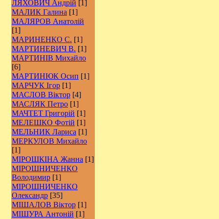
ЛЯХОВИЧ Андрій
[1]
МАЛИК Галина
[1]
МАЛЯРОВ Анатолій
[1]
МАРИНЕНКО С.
[1]
МАРТИНЕВИЧ В.
[1]
МАРТИНІВ Михайло
[6]
МАРТИНЮК Осип
[1]
МАРЧУК Ігор
[1]
МАСЛОВ Віктор
[4]
МАСЛЯК Петро
[1]
МАЧТЕТ Григорій
[1]
МЕЛЕШКО Фотій
[1]
МЕЛЬНИК Лариса
[1]
МЕРКУЛОВ Михайло
[1]
МІРОШКІНА Жанна
[1]
МІРОШНИЧЕНКО
Володимир
[1]
МІРОШНИЧЕНКО
Олександр
[35]
МІШАЛОВ Віктор
[1]
МІШУРА Антоній
[1]