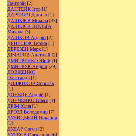
Григорій
[2]
ДАНТЕЙК Ігор
[1]
ДАРЕВИЧ Данило
[1]
ДАШКІЄВ Микола
[33]
ДАШКІЄВ-ШУЛЬГА
Микола
[3]
ДАШКОВ Андрій
[2]
ДЕНЕСЮК Тетяна
[1]
ДЕРЕЗЕН Марк
[1]
ДІМАРОВ Анатолій
[2]
ДМИТРЕНКО Юрій
[1]
ДМИТРУК Андрій
[29]
ДОВЖЕНКО
Олександр
[1]
ДОЛЖИКОВ Ярослав
[1]
ДОНЕЦЬ Андрій
[1]
ДОНЧЕНКО Олесь
[1]
ДРІМ Юлія
[1]
ДРОЗД Володимир
[7]
ДУБИЦЬКИЙ Никанор
[1]
ДУДАР Євген
[2]
ДУРЄЄВ Олександр
[6]