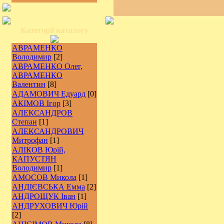
Категорії каталогу
АВРАМЕНКО
Володимир
[2]
АВРАМЕНКО Олег,
АВРАМЕНКО
Валентин
[8]
АДАМОВИЧ Едуард
[0]
АКІМОВ Ігор
[3]
АЛЕКСАНДРОВ
Степан
[1]
АЛЕКСАНДРОВИЧ
Митрофан
[1]
АЛІКОВ Юрій,
КАПУСТЯН
Володимир
[1]
АМОСОВ Микола
[1]
АНДІЄВСЬКА Емма
[2]
АНДРОЩУК Іван
[1]
АНДРУХОВИЧ Юрій
[2]