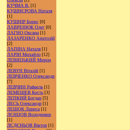
КУЧМА В.
[1]
КУШНЄРОВА Наталя
[1]
КУШНІР Борис
[0]
ЛАВРЕНЮК Олег
[0]
ЛАГНО Оксана
[1]
ЛАЗАРЕНКО Анатолій
[2]
ЛАПІНА Наталя
[1]
ЛАРІН Михайло
[12]
ЛЕВИЦЬКИЙ Мирон
[2]
ЛЕВУН Віталій
[1]
ЛЕВЧЕНКО Олександр
[7]
ЛЕВЧИН Рафаель
[1]
ЛЕМЕШЕВ Кость
[3]
ЛЕПКИЙ Богдан
[5]
ЛЕСЬ Олександр
[1]
ЛЕШОК Лариса
[1]
ЛЄНЦОВ Володимир
[1]
ЛЄДЄНЬОВ Віктор
[1]