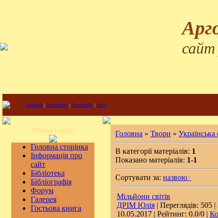
Арг
сайт
Головна
|
Бібліотека
|
Реєстрація
|
Вхід
Меню сайту
Головна
»
Твори
»
Українська
Головна сторінка
В категорії матеріалів:
1
Інформація про
Показано матеріалів:
1-1
сайт
Бібліотека
Сортувати за:
назвою
Бібліографія
Форум
Мільйони світів
Галерея
ДРІМ Юлія
| Переглядів: 505 |
Гостьова книга
10.05.2017
| Рейтинг: 0.0/0 |
Ко