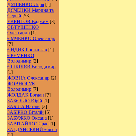
ДУШЕНКО Лідія
[1]
ДЯЧЕНКИ Марина та
Сергій
[53]
ЕВЕНТОВ Ваджим
[3]
ЄВТУШЕНКО
Олександр
[1]
ЄМЧЕНКО Олександр
[7]
ЄНДИК Ростислав
[1]
ЄРЕМЕНКО
Володимир
[2]
ЄШКІЛЄВ Володимир
[1]
ЖОВНА Олександр
[2]
ЖОВНОРУК
Володимир
[7]
ЖОЛДАК Богдан
[7]
ЗАБЄЛЛО Юрій
[1]
ЗАБІЛА Наталя
[2]
ЗАБІРКО Віталій
[5]
ЗАБУЖКО Оксана
[1]
ЗАВІТАЙЛО Тарас
[1]
ЗАГДАНСЬКИЙ Євген
[1]