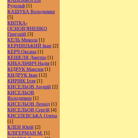
КАЦЕНБОГЕН
Рудольф
[1]
КАШУБА Володимир
[5]
КВІТКА-
ОСНОВ'ЯНЕНКО
Григорій
[3]
КЕЛЬ Микола
[1]
КЕРНИЦЬКИЙ Іван
[2]
КЕРЧ Оксана
[1]
КЕШЕЛЯ Дмитро
[1]
КИБАЛЬЧИЧ Надія
[1]
КІДРУК Максим
[1]
КИДРУК Іван
[12]
КИРІЯК Ілля
[1]
КИСЕЛЬОВ Андрій
[2]
КИСЕЛЬОВ
Володимир
[1]
КИСЕЛЬОВ Леонід
[1]
КИСЕЛЬОВ Сергій
[4]
КИСІЛЕВСЬКА Олена
[1]
КЛЕН Юрій
[2]
КЛІГЕРМАН М.
[1]