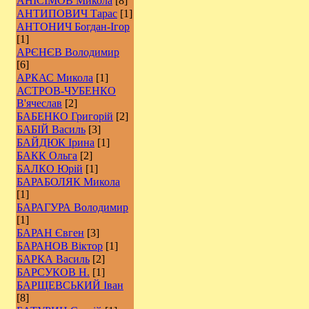
АНІСІМОВ Микола
[8]
АНТИПОВИЧ Тарас
[1]
АНТОНИЧ Богдан-Ігор
[1]
АРЄНЄВ Володимир
[6]
АРКАС Микола
[1]
АСТРОВ-ЧУБЕНКО
В'ячеслав
[2]
БАБЕНКО Григорій
[2]
БАБІЙ Василь
[3]
БАЙДЮК Ірина
[1]
БАКК Ольга
[2]
БАЛКО Юрій
[1]
БАРАБОЛЯК Микола
[1]
БАРАГУРА Володимир
[1]
БАРАН Євген
[3]
БАРАНОВ Віктор
[1]
БАРКА Василь
[2]
БАРСУКОВ Н.
[1]
БАРЩЕВСЬКИЙ Іван
[8]