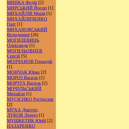
МИНКА Федір
[2]
МИРСЬКИЙ Йосип
[1]
МИХАЙЛІВ Марія
[1]
МИХАЙЛИЧЕНКО
Гнат
[1]
МИХАНОВСЬКИЙ
Володимир
[26]
МОГИЛЕВИЦЬ
Олександр
[1]
МОГИЛЬОВЦЕВ
Сергій
[5]
МОЛЧАНОВ Геннадій
[1]
МОНЧАК Юрко
[2]
МОРОЗ Василь
[1]
МОРУГА Василь
[2]
МОЧУЛЬСЬКИЙ
Михайло
[1]
МУСІЄНКО Ростислав
[2]
МУХА Дмитро,
ЛУКОВ Леонід
[1]
МУШКЕТИК Юрій
[2]
НАЗАРЕНКО