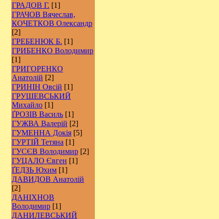
ГРАДОВ Г.
[1]
ГРАЧОВ Вячеслав,
КОЧЕТКОВ Олександр
[2]
ГРЕБЕНЮК Б.
[1]
ГРИБЕНКО Володимир
[1]
ГРИГОРЕНКО
Анатолій
[2]
ГРИНІН Овсій
[1]
ГРУШЕВСЬКИЙ
Михайло
[1]
ҐРОЗІВ Василь
[1]
ГУЖВА Валерій
[2]
ГУМЕННА Докія
[5]
ГУРТІЙ Тетяна
[1]
ГУСЄВ Володимир
[2]
ГУЦАЛО Євген
[1]
ҐЕДЗЬ Юхим
[1]
ДАВИДОВ Анатолій
[2]
ДАНІХНОВ
Володимир
[1]
ДАНИЛЕВСЬКИЙ