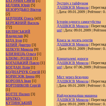
БАТУРИН Сергій
[1]
Зустріч з тайфуном
БЕДЗИК Юрій
[5]
ДАШКІЄВ Микола
| Перегляд
БЕЗОРУДЬКО Віктор
| Дата:
09.01.2009
| Рейтинг: 0.
[2]
БЕРДНИК Олесь
[43]
Історія одного самогубства
БЕРЕЖНИЙ Василь
ДАШКІЄВ Микола
| Перегляд
[72]
unf
| Дата:
09.01.2009
| Рейтинг
БИЛІНСЬКИЙ
Владислав
[6]
Краса за десять центів
БІДА Ігор
[1]
ДАШКІЄВ Микола
| Перегляд
БІЛИЙ Дмитро
[3]
| Дата:
09.01.2009
| Рейтинг: 0.
БІЛКУН Микола
[9]
БЛИЗНЕЦЬ Ольга
[1]
БЛЮМ і РОЗЕН
[1]
Кришталеві дороги
БОГАЦЬКИЙ Павло
[1]
ДАШКІЄВ Микола
| Перегляд
unf
| Дата:
07.06.2009
| Рейтинг
БОГДАН Лілія
[1]
БОДНАРЧУК Сергій
[1]
БОРИСЮК Ірина
[0]
Міст через безодню
БОРОЗНА Іван
[1]
ДАШКІЄВ Микола
| Перегляд
БОРТНИКОВ Сергій
| Дата:
09.01.2009
| Рейтинг: 0.
[1]
БОТТЕ Пилип
[3]
Найдосконаліша машина
БРАТКО-
ДАШКІЄВ Микола
| Перегляд
КУТИНСЬКИЙ
| Дата:
09.01.2009
| Рейтинг: 0.