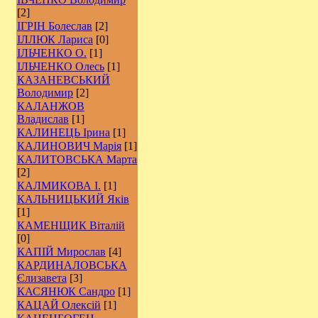
[2]
ІГРІН Болеслав
[2]
ІЛЛЮК Лариса
[0]
ІЛЬЧЕНКО О.
[1]
ІЛЬЧЕНКО Олесь
[1]
КАЗАНЕВСЬКИЙ
Володимир
[2]
КАЛАНЖОВ
Владислав
[1]
КАЛИНЕЦЬ Ірина
[1]
КАЛИНОВИЧ Марія
[1]
КАЛИТОВСЬКА Марта
[2]
КАЛМИКОВА І.
[1]
КАЛЬНИЦЬКИЙ Яків
[1]
КАМЕНЩИК Віталій
[0]
КАПІЙ Мирослав
[4]
КАРДИНАЛОВСЬКА
Єлизавета
[3]
КАСЯНЮК Сандро
[1]
КАЦАЙ Олексій
[1]