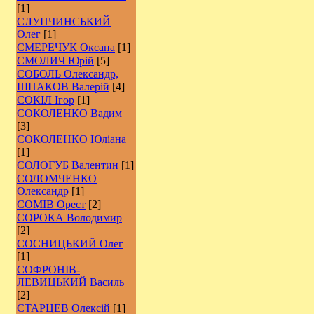
[1]
СЛУПЧИНСЬКИЙ
Олег
[1]
СМЕРЕЧУК Оксана
[1]
СМОЛИЧ Юрій
[5]
СОБОЛЬ Олександр,
ШПАКОВ Валерій
[4]
СОКІЛ Ігор
[1]
СОКОЛЕНКО Вадим
[3]
СОКОЛЕНКО Юліана
[1]
СОЛОГУБ Валентин
[1]
СОЛОМЧЕНКО
Олександр
[1]
СОМІВ Орест
[2]
СОРОКА Володимир
[2]
СОСНИЦЬКИЙ Олег
[1]
СОФРОНІВ-
ЛЕВИЦЬКИЙ Василь
[2]
СТАРЦЕВ Олексій
[1]