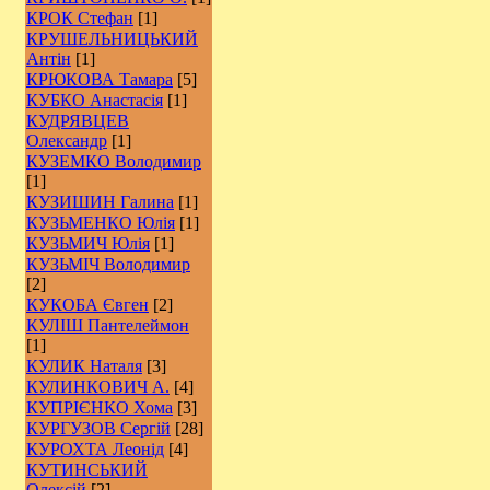
КРОК Стефан
[1]
КРУШЕЛЬНИЦЬКИЙ
Антін
[1]
КРЮКОВА Тамара
[5]
КУБКО Анастасія
[1]
КУДРЯВЦЕВ
Олександр
[1]
КУЗЕМКО Володимир
[1]
КУЗИШИН Галина
[1]
КУЗЬМЕНКО Юлія
[1]
КУЗЬМИЧ Юлія
[1]
КУЗЬМІЧ Володимир
[2]
КУКОБА Євген
[2]
КУЛІШ Пантелеймон
[1]
КУЛИК Наталя
[3]
КУЛИНКОВИЧ А.
[4]
КУПРІЄНКО Хома
[3]
КУРГУЗОВ Сергій
[28]
КУРОХТА Леонід
[4]
КУТИНСЬКИЙ
Олексій
[2]