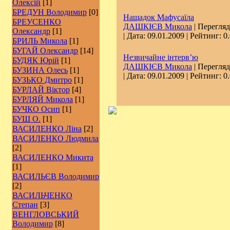
Олексій
[1]
БРЕДУН Володимир
[0]
Нащадок Мафусаїла
БРЕУСЕНКО
ДАШКІЄВ Микола
| Перегляд
Олександр
[1]
| Дата:
09.01.2009
| Рейтинг: 0.
БРИЛЬ Микола
[1]
БУГАЙ Олександр
[14]
Незвичайне інтерв’ю
БУДЯК Юрій
[1]
ДАШКІЄВ Микола
| Перегляд
БУЗИНА Олесь
[1]
| Дата:
09.01.2009
| Рейтинг: 0.
БУЗЬКО Дмитро
[1]
БУРЛАЙ Віктор
[4]
БУРЛЯЙ Микола
[1]
БУЧКО Осип
[1]
БУШ О.
[1]
ВАСИЛЕНКО Ліна
[2]
ВАСИЛЕНКО Людмила
[2]
ВАСИЛЕНКО Микита
[1]
ВАСИЛЬЄВ Володимир
[2]
ВАСИЛЬЧЕНКО
Степан
[3]
ВЕНГЛОВСЬКИЙ
Володимир
[8]