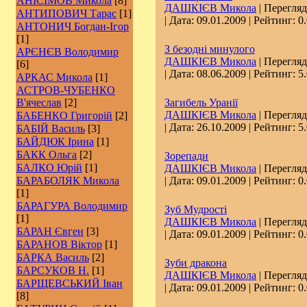
АНІСІМОВ Микола
[8]
ДАШКІЄВ Микола
| Перегляд
АНТИПОВИЧ Тарас
[1]
| Дата:
09.01.2009
| Рейтинг: 0.
АНТОНИЧ Богдан-Ігор
[1]
З безодні минулого
АРЄНЄВ Володимир
ДАШКІЄВ Микола
| Перегляд
[6]
| Дата:
08.06.2009
| Рейтинг: 5.
АРКАС Микола
[1]
АСТРОВ-ЧУБЕНКО
В'ячеслав
[2]
Загибель Уранії
ДАШКІЄВ Микола
| Перегляд
БАБЕНКО Григорій
[2]
| Дата:
26.10.2009
| Рейтинг: 5.
БАБІЙ Василь
[3]
БАЙДЮК Ірина
[1]
БАКК Ольга
[2]
Зорепади
БАЛКО Юрій
[1]
ДАШКІЄВ Микола
| Перегляд
БАРАБОЛЯК Микола
| Дата:
09.01.2009
| Рейтинг: 0.
[1]
БАРАГУРА Володимир
Зуб Мудрості
[1]
ДАШКІЄВ Микола
| Перегляд
БАРАН Євген
[3]
| Дата:
09.01.2009
| Рейтинг: 0.
БАРАНОВ Віктор
[1]
БАРКА Василь
[2]
Зуби дракона
БАРСУКОВ Н.
[1]
ДАШКІЄВ Микола
| Перегляд
БАРЩЕВСЬКИЙ Іван
| Дата:
09.01.2009
| Рейтинг: 0.
[8]