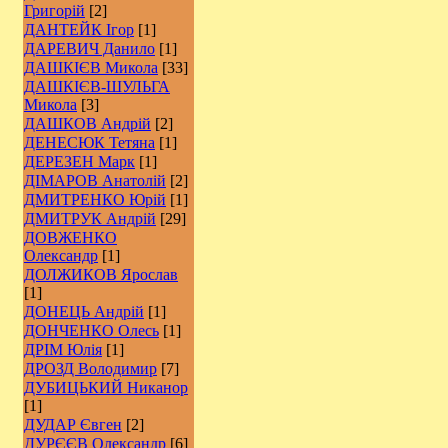
Григорій
[2]
ДАНТЕЙК Ігор
[1]
ДАРЕВИЧ Данило
[1]
ДАШКІЄВ Микола
[33]
ДАШКІЄВ-ШУЛЬГА
Микола
[3]
ДАШКОВ Андрій
[2]
ДЕНЕСЮК Тетяна
[1]
ДЕРЕЗЕН Марк
[1]
ДІМАРОВ Анатолій
[2]
ДМИТРЕНКО Юрій
[1]
ДМИТРУК Андрій
[29]
ДОВЖЕНКО
Олександр
[1]
ДОЛЖИКОВ Ярослав
[1]
ДОНЕЦЬ Андрій
[1]
ДОНЧЕНКО Олесь
[1]
ДРІМ Юлія
[1]
ДРОЗД Володимир
[7]
ДУБИЦЬКИЙ Никанор
[1]
ДУДАР Євген
[2]
ДУРЄЄВ Олександр
[6]