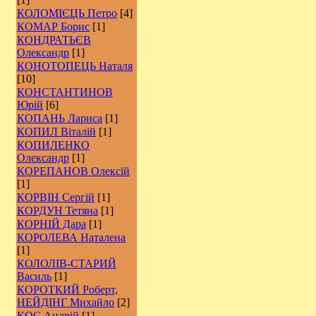
КОЛОМІЄЦЬ Петро
[4]
КОМАР Борис
[1]
КОНДРАТЬЄВ
Олександр
[1]
КОНОТОПЕЦЬ Наталя
[10]
КОНСТАНТИНОВ
Юрій
[6]
КОПАНЬ Лариса
[1]
КОПИЛ Віталій
[1]
КОПИЛЕНКО
Олександр
[1]
КОРЕПАНОВ Олексій
[1]
КОРВІН Сергій
[1]
КОРДУН Тетяна
[1]
КОРНІЙ Дара
[1]
КОРОЛЕВА Наталена
[1]
КОЛОЛІВ-СТАРИЙ
Василь
[1]
КОРОТКИЙ Роберт,
НЕЙДІНГ Михайло
[2]
КОС Андрій
[1]