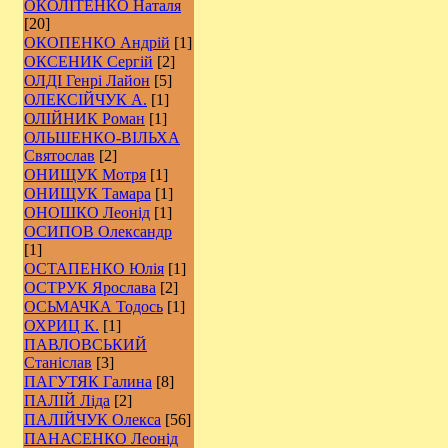
ОКОЛІТЕНКО Наталя
[20]
ОКОПЕНКО Андрій
[1]
ОКСЕНИК Сергій
[2]
ОЛДІ Генрі Лайон
[5]
ОЛЕКСІЙЧУК А.
[1]
ОЛІЙНИК Роман
[1]
ОЛЬШЕНКО-ВІЛЬХА
Святослав
[2]
ОНИЩУК Мотря
[1]
ОНИЩУК Тамара
[1]
ОНОШКО Леонід
[1]
ОСИПОВ Олександр
[1]
ОСТАПЕНКО Юлія
[1]
ОСТРУК Ярослава
[2]
ОСЬМАЧКА Тодось
[1]
ОХРИЦ К.
[1]
ПАВЛОВСЬКИЙ
Станіслав
[3]
ПАГУТЯК Галина
[8]
ПАЛІЙ Ліда
[2]
ПАЛІЙЧУК Олекса
[56]
ПАНАСЕНКО Леонід