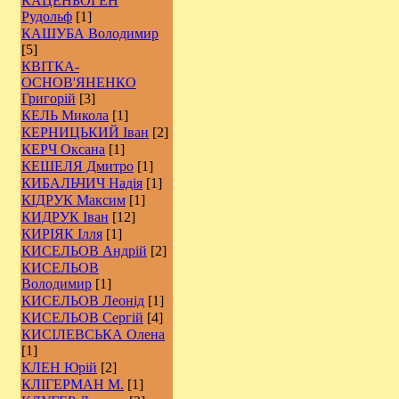
КАЦЕНБОГЕН
Рудольф
[1]
КАШУБА Володимир
[5]
КВІТКА-
ОСНОВ'ЯНЕНКО
Григорій
[3]
КЕЛЬ Микола
[1]
КЕРНИЦЬКИЙ Іван
[2]
КЕРЧ Оксана
[1]
КЕШЕЛЯ Дмитро
[1]
КИБАЛЬЧИЧ Надія
[1]
КІДРУК Максим
[1]
КИДРУК Іван
[12]
КИРІЯК Ілля
[1]
КИСЕЛЬОВ Андрій
[2]
КИСЕЛЬОВ
Володимир
[1]
КИСЕЛЬОВ Леонід
[1]
КИСЕЛЬОВ Сергій
[4]
КИСІЛЕВСЬКА Олена
[1]
КЛЕН Юрій
[2]
КЛІГЕРМАН М.
[1]