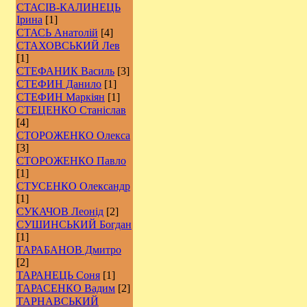
СТАСІВ-КАЛИНЕЦЬ
Ірина
[1]
СТАСЬ Анатолій
[4]
СТАХОВСЬКИЙ Лев
[1]
СТЕФАНИК Василь
[3]
СТЕФИН Данило
[1]
СТЕФИН Маркіян
[1]
СТЕЦЕНКО Станіслав
[4]
СТОРОЖЕНКО Олекса
[3]
СТОРОЖЕНКО Павло
[1]
СТУСЕНКО Олександр
[1]
СУКАЧОВ Леонід
[2]
СУШИНСЬКИЙ Богдан
[1]
ТАРАБАНОВ Дмитро
[2]
ТАРАНЕЦЬ Соня
[1]
ТАРАСЕНКО Вадим
[2]
ТАРНАВСЬКИЙ