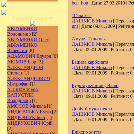
ben_hog
| Дата:
27.03.2010
| Ре
"Галатея"
Категорії каталогу
ДАШКІЄВ Микола
| Перегляд
unf
| Дата:
09.01.2009
| Рейтинг
АВРАМЕНКО
Володимир
[2]
Амулет Енкамая
АВРАМЕНКО Олег,
ДАШКІЄВ Микола
| Перегляд
АВРАМЕНКО
| Дата:
09.01.2009
| Рейтинг: 0.
Валентин
[8]
АДАМОВИЧ Едуард
[0]
АКІМОВ Ігор
[3]
Бацила карбоната
АЛЕКСАНДРОВ
ДАШКІЄВ Микола
| Перегляд
Степан
[1]
| Дата:
09.01.2009
| Рейтинг: 0.
АЛЕКСАНДРОВИЧ
Митрофан
[1]
Будь мужчиною, Валю
АЛІКОВ Юрій,
ДАШКІЄВ Микола
| Перегляд
КАПУСТЯН
| Дата:
09.01.2009
| Рейтинг: 0.
Володимир
[1]
АМОСОВ Микола
[1]
Довічні муки пекла
АНДІЄВСЬКА Емма
[2]
ДАШКІЄВ Микола
| Перегляд
АНДРОЩУК Іван
[1]
| Дата:
10.01.2009
| Рейтинг: 0.
АНДРУХОВИЧ Юрій
[2]
Еліксир життя