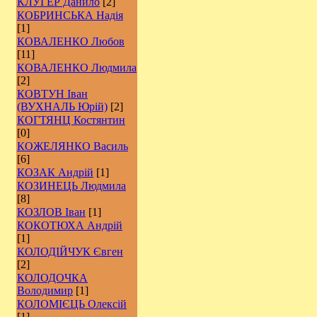
КЛУГЕР Данило
[2]
КОБРИНСЬКА Надія
[1]
КОВАЛЕНКО Любов
[11]
КОВАЛЕНКО Людмила
[2]
КОВТУН Іван
(ВУХНАЛЬ Юрій)
[2]
КОГТЯНЦ Костянтин
[0]
КОЖЕЛЯНКО Василь
[6]
КОЗАК Андрій
[1]
КОЗИНЕЦЬ Людмила
[8]
КОЗЛОВ Іван
[1]
КОКОТЮХА Андрій
[1]
КОЛОДІЙЧУК Євген
[2]
КОЛОДОЧКА
Володимир
[1]
КОЛОМІЄЦЬ Олексій
[1]