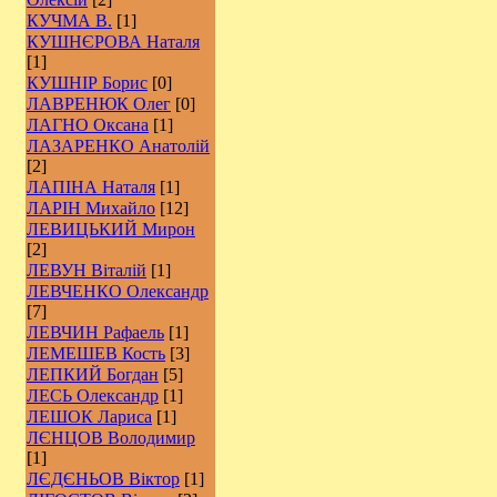
КУЧМА В.
[1]
КУШНЄРОВА Наталя
[1]
КУШНІР Борис
[0]
ЛАВРЕНЮК Олег
[0]
ЛАГНО Оксана
[1]
ЛАЗАРЕНКО Анатолій
[2]
ЛАПІНА Наталя
[1]
ЛАРІН Михайло
[12]
ЛЕВИЦЬКИЙ Мирон
[2]
ЛЕВУН Віталій
[1]
ЛЕВЧЕНКО Олександр
[7]
ЛЕВЧИН Рафаель
[1]
ЛЕМЕШЕВ Кость
[3]
ЛЕПКИЙ Богдан
[5]
ЛЕСЬ Олександр
[1]
ЛЕШОК Лариса
[1]
ЛЄНЦОВ Володимир
[1]
ЛЄДЄНЬОВ Віктор
[1]