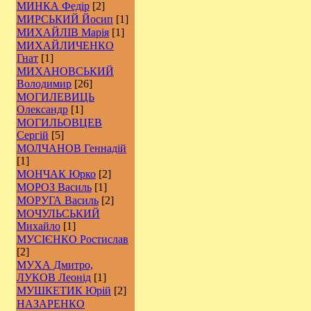
МИНКА Федір
[2]
МИРСЬКИЙ Йосип
[1]
МИХАЙЛІВ Марія
[1]
МИХАЙЛИЧЕНКО
Гнат
[1]
МИХАНОВСЬКИЙ
Володимир
[26]
МОГИЛЕВИЦЬ
Олександр
[1]
МОГИЛЬОВЦЕВ
Сергій
[5]
МОЛЧАНОВ Геннадій
[1]
МОНЧАК Юрко
[2]
МОРОЗ Василь
[1]
МОРУГА Василь
[2]
МОЧУЛЬСЬКИЙ
Михайло
[1]
МУСІЄНКО Ростислав
[2]
МУХА Дмитро,
ЛУКОВ Леонід
[1]
МУШКЕТИК Юрій
[2]
НАЗАРЕНКО