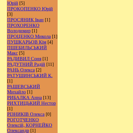
Юрій
[5]
ПРОКОПЕНКО Юрій
[3]
ПРОСЯНИК Іван
[1]
ПРОХОРЕНКО
Володимир
[1]
ПРОЦЕНКО Микола
[1]
ПУШКАРЬОВ Кім
[4]
ПШЕБИЛЬСЬКИЙ
Макс
[5]
РАДИВИЛ Соня
[1]
РАДУТНИЙ Радій
[11]
РАНЬ Олекса
[2]
РАТУШИНСЬКИЙ К.
[1]
РАШЕВСЬКИЙ
Михайло
[1]
РИБАЛКА Анна
[13]
РИХТИЦЬКИЙ Нестор
[1]
РІЗНИКІВ Олекса
[0]
РОГОТЧЕНКО
Олексій, КОРНЕЙКО
Олександр
[1]