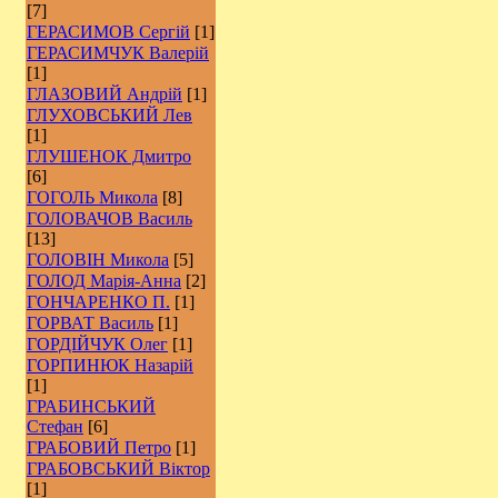
[7]
ГЕРАСИМОВ Сергій
[1]
ГЕРАСИМЧУК Валерій
[1]
ГЛАЗОВИЙ Андрій
[1]
ГЛУХОВСЬКИЙ Лев
[1]
ГЛУШЕНОК Дмитро
[6]
ГОГОЛЬ Микола
[8]
ГОЛОВАЧОВ Василь
[13]
ГОЛОВІН Микола
[5]
ГОЛОД Марія-Анна
[2]
ГОНЧАРЕНКО П.
[1]
ГОРВАТ Василь
[1]
ГОРДІЙЧУК Олег
[1]
ГОРПИНЮК Назарій
[1]
ГРАБИНСЬКИЙ
Стефан
[6]
ГРАБОВИЙ Петро
[1]
ГРАБОВСЬКИЙ Віктор
[1]