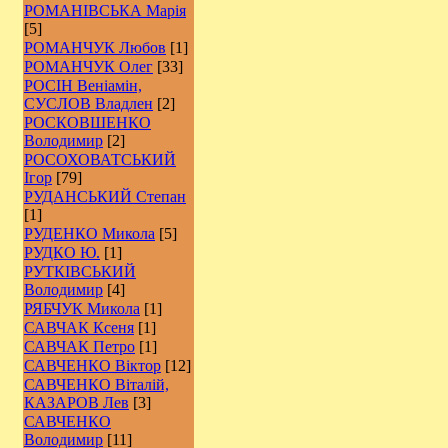
РОМАНІВСЬКА Марія
[5]
РОМАНЧУК Любов
[1]
РОМАНЧУК Олег
[33]
РОСІН Веніамін,
СУСЛОВ Владлен
[2]
РОCКОВШЕНКО
Володимир
[2]
РОСОХОВАТСЬКИЙ
Ігор
[79]
РУДАНСЬКИЙ Степан
[1]
РУДЕНКО Микола
[5]
РУДКО Ю.
[1]
РУТКІВСЬКИЙ
Володимир
[4]
РЯБЧУК Микола
[1]
САВЧАК Ксеня
[1]
САВЧАК Петро
[1]
САВЧЕНКО Віктор
[12]
САВЧЕНКО Віталій,
КАЗАРОВ Лев
[3]
САВЧЕНКО
Володимир
[11]