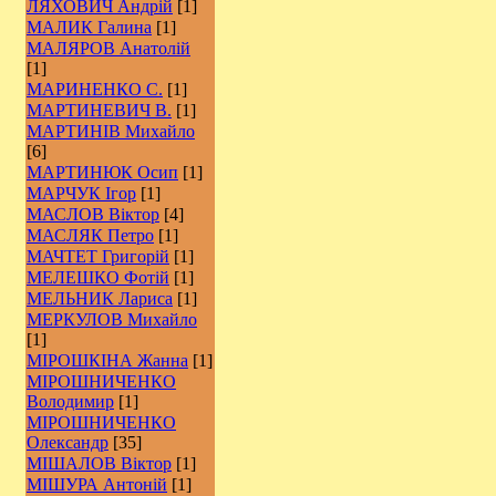
ЛЯХОВИЧ Андрій
[1]
МАЛИК Галина
[1]
МАЛЯРОВ Анатолій
[1]
МАРИНЕНКО С.
[1]
МАРТИНЕВИЧ В.
[1]
МАРТИНІВ Михайло
[6]
МАРТИНЮК Осип
[1]
МАРЧУК Ігор
[1]
МАСЛОВ Віктор
[4]
МАСЛЯК Петро
[1]
МАЧТЕТ Григорій
[1]
МЕЛЕШКО Фотій
[1]
МЕЛЬНИК Лариса
[1]
МЕРКУЛОВ Михайло
[1]
МІРОШКІНА Жанна
[1]
МІРОШНИЧЕНКО
Володимир
[1]
МІРОШНИЧЕНКО
Олександр
[35]
МІШАЛОВ Віктор
[1]
МІШУРА Антоній
[1]