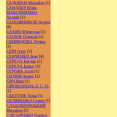
САДОВАН Михайло
[1]
САНДЛЕР Юлія,
МАКСИМЕНКО
Андрій
[1]
САПОЖНИКОВ Леонід
[8]
САХНО В'ячеслав
[1]
САЦЮК Олексій
[2]
СВИРИДОВА Тетяна
[1]
СЕЇН Олег
[3]
СЕНЧЕНКО Іван
[4]
СЕРЕДА Богдан
[2]
СЕРЕДА Борис
[1]
СЄРОВА Алла
[1]
СИДЮК Борис
[1]
СИЧ Віра
[1]
СІРОМАНЕЦЬ Л. С. О.
[1]
СКЕПТИК Хома
[1]
СКЛЯРЕНКО Семен
[1]
СЛАБОШПИЦЬКИЙ
Михайло
[5]
СЛІСАРЕНКО Олекса