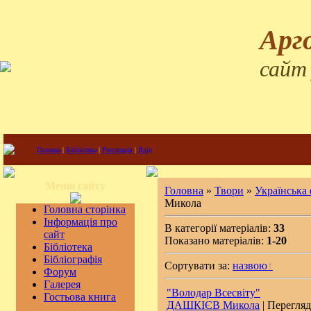
Арг
сайт
Головна
|
Бібліотека
|
Реєстрація
|
Вхід
Меню сайту
Головна
»
Твори
»
Українська
Микола
Головна сторінка
Інформація про
В категорії матеріалів:
33
сайт
Показано матеріалів:
1-20
Бібліотека
Бібліографія
Сортувати за:
назвою
Форум
Галерея
"Володар Всесвіту"
Гостьова книга
ДАШКІЄВ Микола
| Перегляд