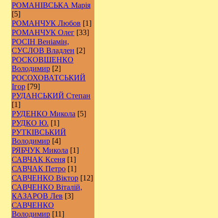
РОМАНІВСЬКА Марія
[5]
РОМАНЧУК Любов
[1]
РОМАНЧУК Олег
[33]
РОСІН Веніамін,
СУСЛОВ Владлен
[2]
РОCКОВШЕНКО
Володимир
[2]
РОСОХОВАТСЬКИЙ
Ігор
[79]
РУДАНСЬКИЙ Степан
[1]
РУДЕНКО Микола
[5]
РУДКО Ю.
[1]
РУТКІВСЬКИЙ
Володимир
[4]
РЯБЧУК Микола
[1]
САВЧАК Ксеня
[1]
САВЧАК Петро
[1]
САВЧЕНКО Віктор
[12]
САВЧЕНКО Віталій,
КАЗАРОВ Лев
[3]
САВЧЕНКО
Володимир
[11]