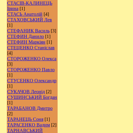
СТАСІВ-КАЛИНЕЦЬ
Ірина
[1]
СТАСЬ Анатолій
[4]
СТАХОВСЬКИЙ Лев
[1]
СТЕФАНИК Василь
[3]
СТЕФИН Данило
[1]
СТЕФИН Маркіян
[1]
СТЕЦЕНКО Станіслав
[4]
СТОРОЖЕНКО Олекса
[3]
СТОРОЖЕНКО Павло
[1]
СТУСЕНКО Олександр
[1]
СУКАЧОВ Леонід
[2]
СУШИНСЬКИЙ Богдан
[1]
ТАРАБАНОВ Дмитро
[2]
ТАРАНЕЦЬ Соня
[1]
ТАРАСЕНКО Вадим
[2]
ТАРНАВСЬКИЙ