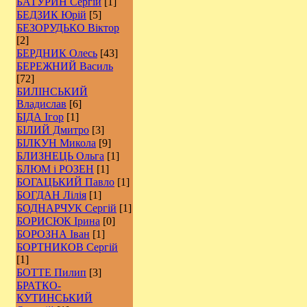
БАТУРИН Сергій
[1]
БЕДЗИК Юрій
[5]
БЕЗОРУДЬКО Віктор
[2]
БЕРДНИК Олесь
[43]
БЕРЕЖНИЙ Василь
[72]
БИЛІНСЬКИЙ
Владислав
[6]
БІДА Ігор
[1]
БІЛИЙ Дмитро
[3]
БІЛКУН Микола
[9]
БЛИЗНЕЦЬ Ольга
[1]
БЛЮМ і РОЗЕН
[1]
БОГАЦЬКИЙ Павло
[1]
БОГДАН Лілія
[1]
БОДНАРЧУК Сергій
[1]
БОРИСЮК Ірина
[0]
БОРОЗНА Іван
[1]
БОРТНИКОВ Сергій
[1]
БОТТЕ Пилип
[3]
БРАТКО-
КУТИНСЬКИЙ