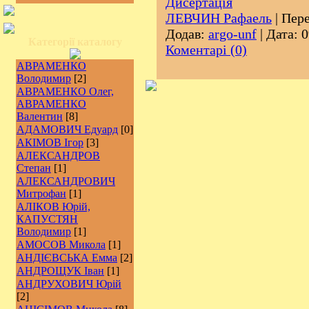
Дисертація
ЛЕВЧИН Рафаель
| Пере
Додав:
argo-unf
| Дата:
0
Категорії каталогу
Коментарі (0)
АВРАМЕНКО
Володимир
[2]
АВРАМЕНКО Олег,
АВРАМЕНКО
Валентин
[8]
АДАМОВИЧ Едуард
[0]
АКІМОВ Ігор
[3]
АЛЕКСАНДРОВ
Степан
[1]
АЛЕКСАНДРОВИЧ
Митрофан
[1]
АЛІКОВ Юрій,
КАПУСТЯН
Володимир
[1]
АМОСОВ Микола
[1]
АНДІЄВСЬКА Емма
[2]
АНДРОЩУК Іван
[1]
АНДРУХОВИЧ Юрій
[2]