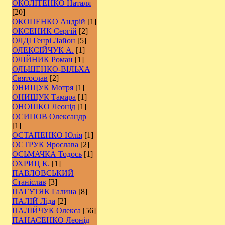
ОКОЛІТЕНКО Наталя
[20]
ОКОПЕНКО Андрій
[1]
ОКСЕНИК Сергій
[2]
ОЛДІ Генрі Лайон
[5]
ОЛЕКСІЙЧУК А.
[1]
ОЛІЙНИК Роман
[1]
ОЛЬШЕНКО-ВІЛЬХА
Святослав
[2]
ОНИЩУК Мотря
[1]
ОНИЩУК Тамара
[1]
ОНОШКО Леонід
[1]
ОСИПОВ Олександр
[1]
ОСТАПЕНКО Юлія
[1]
ОСТРУК Ярослава
[2]
ОСЬМАЧКА Тодось
[1]
ОХРИЦ К.
[1]
ПАВЛОВСЬКИЙ
Станіслав
[3]
ПАГУТЯК Галина
[8]
ПАЛІЙ Ліда
[2]
ПАЛІЙЧУК Олекса
[56]
ПАНАСЕНКО Леонід