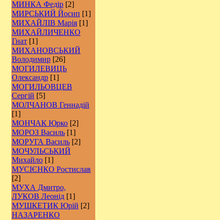
МИНКА Федір
[2]
МИРСЬКИЙ Йосип
[1]
МИХАЙЛІВ Марія
[1]
МИХАЙЛИЧЕНКО
Гнат
[1]
МИХАНОВСЬКИЙ
Володимир
[26]
МОГИЛЕВИЦЬ
Олександр
[1]
МОГИЛЬОВЦЕВ
Сергій
[5]
МОЛЧАНОВ Геннадій
[1]
МОНЧАК Юрко
[2]
МОРОЗ Василь
[1]
МОРУГА Василь
[2]
МОЧУЛЬСЬКИЙ
Михайло
[1]
МУСІЄНКО Ростислав
[2]
МУХА Дмитро,
ЛУКОВ Леонід
[1]
МУШКЕТИК Юрій
[2]
НАЗАРЕНКО