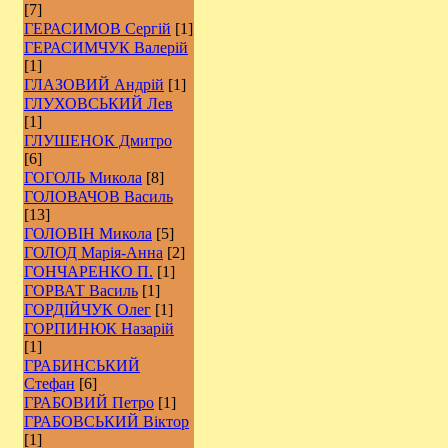
[7]
ГЕРАСИМОВ Сергій
[1]
ГЕРАСИМЧУК Валерій
[1]
ГЛАЗОВИЙ Андрій
[1]
ГЛУХОВСЬКИЙ Лев
[1]
ГЛУШЕНОК Дмитро
[6]
ГОГОЛЬ Микола
[8]
ГОЛОВАЧОВ Василь
[13]
ГОЛОВІН Микола
[5]
ГОЛОД Марія-Анна
[2]
ГОНЧАРЕНКО П.
[1]
ГОРВАТ Василь
[1]
ГОРДІЙЧУК Олег
[1]
ГОРПИНЮК Назарій
[1]
ГРАБИНСЬКИЙ
Стефан
[6]
ГРАБОВИЙ Петро
[1]
ГРАБОВСЬКИЙ Віктор
[1]