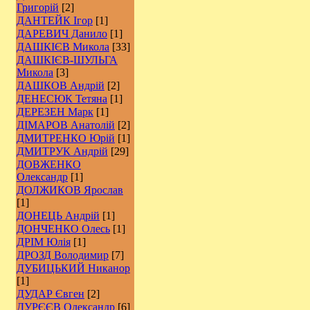
Григорій
[2]
ДАНТЕЙК Ігор
[1]
ДАРЕВИЧ Данило
[1]
ДАШКІЄВ Микола
[33]
ДАШКІЄВ-ШУЛЬГА
Микола
[3]
ДАШКОВ Андрій
[2]
ДЕНЕСЮК Тетяна
[1]
ДЕРЕЗЕН Марк
[1]
ДІМАРОВ Анатолій
[2]
ДМИТРЕНКО Юрій
[1]
ДМИТРУК Андрій
[29]
ДОВЖЕНКО
Олександр
[1]
ДОЛЖИКОВ Ярослав
[1]
ДОНЕЦЬ Андрій
[1]
ДОНЧЕНКО Олесь
[1]
ДРІМ Юлія
[1]
ДРОЗД Володимир
[7]
ДУБИЦЬКИЙ Никанор
[1]
ДУДАР Євген
[2]
ДУРЄЄВ Олександр
[6]