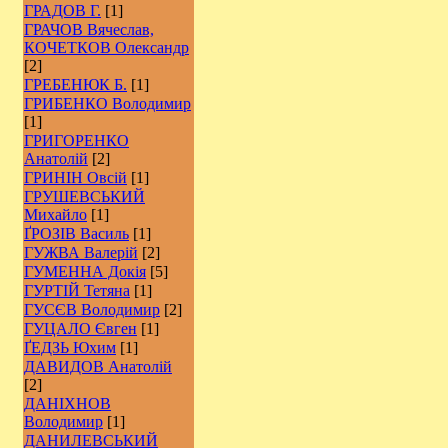
ГРАДОВ Г.
[1]
ГРАЧОВ Вячеслав,
КОЧЕТКОВ Олександр
[2]
ГРЕБЕНЮК Б.
[1]
ГРИБЕНКО Володимир
[1]
ГРИГОРЕНКО
Анатолій
[2]
ГРИНІН Овсій
[1]
ГРУШЕВСЬКИЙ
Михайло
[1]
ҐРОЗІВ Василь
[1]
ГУЖВА Валерій
[2]
ГУМЕННА Докія
[5]
ГУРТІЙ Тетяна
[1]
ГУСЄВ Володимир
[2]
ГУЦАЛО Євген
[1]
ҐЕДЗЬ Юхим
[1]
ДАВИДОВ Анатолій
[2]
ДАНІХНОВ
Володимир
[1]
ДАНИЛЕВСЬКИЙ