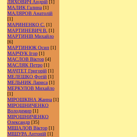
ЛЯХОВИЧ Андрій
[1]
МАЛИК Галина
[1]
МАЛЯРОВ Анатолій
[1]
МАРИНЕНКО С.
[1]
МАРТИНЕВИЧ В.
[1]
МАРТИНІВ Михайло
[6]
МАРТИНЮК Осип
[1]
МАРЧУК Ігор
[1]
МАСЛОВ Віктор
[4]
МАСЛЯК Петро
[1]
МАЧТЕТ Григорій
[1]
МЕЛЕШКО Фотій
[1]
МЕЛЬНИК Лариса
[1]
МЕРКУЛОВ Михайло
[1]
МІРОШКІНА Жанна
[1]
МІРОШНИЧЕНКО
Володимир
[1]
МІРОШНИЧЕНКО
Олександр
[35]
МІШАЛОВ Віктор
[1]
МІШУРА Антоній
[1]