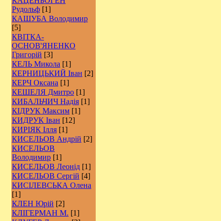
КАЦЕНБОГЕН
Рудольф
[1]
КАШУБА Володимир
[5]
КВІТКА-
ОСНОВ'ЯНЕНКО
Григорій
[3]
КЕЛЬ Микола
[1]
КЕРНИЦЬКИЙ Іван
[2]
КЕРЧ Оксана
[1]
КЕШЕЛЯ Дмитро
[1]
КИБАЛЬЧИЧ Надія
[1]
КІДРУК Максим
[1]
КИДРУК Іван
[12]
КИРІЯК Ілля
[1]
КИСЕЛЬОВ Андрій
[2]
КИСЕЛЬОВ
Володимир
[1]
КИСЕЛЬОВ Леонід
[1]
КИСЕЛЬОВ Сергій
[4]
КИСІЛЕВСЬКА Олена
[1]
КЛЕН Юрій
[2]
КЛІГЕРМАН М.
[1]