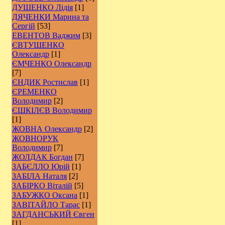
ДУШЕНКО Лідія
[1]
ДЯЧЕНКИ Марина та
Сергій
[53]
ЕВЕНТОВ Ваджим
[3]
ЄВТУШЕНКО
Олександр
[1]
ЄМЧЕНКО Олександр
[7]
ЄНДИК Ростислав
[1]
ЄРЕМЕНКО
Володимир
[2]
ЄШКІЛЄВ Володимир
[1]
ЖОВНА Олександр
[2]
ЖОВНОРУК
Володимир
[7]
ЖОЛДАК Богдан
[7]
ЗАБЄЛЛО Юрій
[1]
ЗАБІЛА Наталя
[2]
ЗАБІРКО Віталій
[5]
ЗАБУЖКО Оксана
[1]
ЗАВІТАЙЛО Тарас
[1]
ЗАГДАНСЬКИЙ Євген
[1]