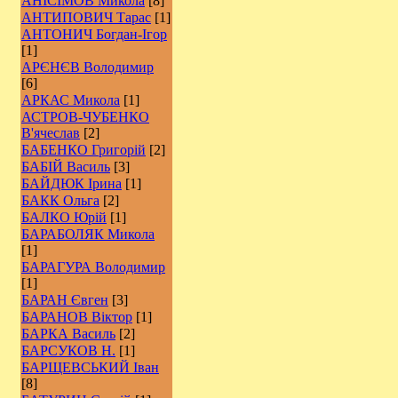
АНІСІМОВ Микола
[8]
АНТИПОВИЧ Тарас
[1]
АНТОНИЧ Богдан-Ігор
[1]
АРЄНЄВ Володимир
[6]
АРКАС Микола
[1]
АСТРОВ-ЧУБЕНКО
В'ячеслав
[2]
БАБЕНКО Григорій
[2]
БАБІЙ Василь
[3]
БАЙДЮК Ірина
[1]
БАКК Ольга
[2]
БАЛКО Юрій
[1]
БАРАБОЛЯК Микола
[1]
БАРАГУРА Володимир
[1]
БАРАН Євген
[3]
БАРАНОВ Віктор
[1]
БАРКА Василь
[2]
БАРСУКОВ Н.
[1]
БАРЩЕВСЬКИЙ Іван
[8]