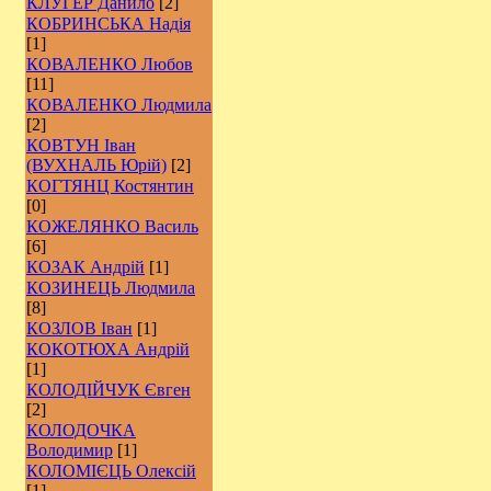
КЛУГЕР Данило
[2]
КОБРИНСЬКА Надія
[1]
КОВАЛЕНКО Любов
[11]
КОВАЛЕНКО Людмила
[2]
КОВТУН Іван
(ВУХНАЛЬ Юрій)
[2]
КОГТЯНЦ Костянтин
[0]
КОЖЕЛЯНКО Василь
[6]
КОЗАК Андрій
[1]
КОЗИНЕЦЬ Людмила
[8]
КОЗЛОВ Іван
[1]
КОКОТЮХА Андрій
[1]
КОЛОДІЙЧУК Євген
[2]
КОЛОДОЧКА
Володимир
[1]
КОЛОМІЄЦЬ Олексій
[1]