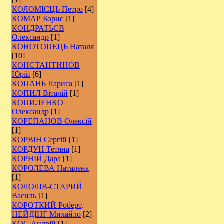
КОЛОМІЄЦЬ Петро
[4]
КОМАР Борис
[1]
КОНДРАТЬЄВ
Олександр
[1]
КОНОТОПЕЦЬ Наталя
[10]
КОНСТАНТИНОВ
Юрій
[6]
КОПАНЬ Лариса
[1]
КОПИЛ Віталій
[1]
КОПИЛЕНКО
Олександр
[1]
КОРЕПАНОВ Олексій
[1]
КОРВІН Сергій
[1]
КОРДУН Тетяна
[1]
КОРНІЙ Дара
[1]
КОРОЛЕВА Наталена
[1]
КОЛОЛІВ-СТАРИЙ
Василь
[1]
КОРОТКИЙ Роберт,
НЕЙДІНГ Михайло
[2]
КОС Андрій
[1]