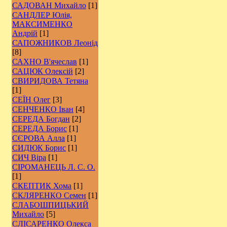
САДОВАН Михайло
[1]
САНДЛЕР Юлія,
МАКСИМЕНКО
Андрій
[1]
САПОЖНИКОВ Леонід
[8]
САХНО В'ячеслав
[1]
САЦЮК Олексій
[2]
СВИРИДОВА Тетяна
[1]
СЕЇН Олег
[3]
СЕНЧЕНКО Іван
[4]
СЕРЕДА Богдан
[2]
СЕРЕДА Борис
[1]
СЄРОВА Алла
[1]
СИДЮК Борис
[1]
СИЧ Віра
[1]
СІРОМАНЕЦЬ Л. С. О.
[1]
СКЕПТИК Хома
[1]
СКЛЯРЕНКО Семен
[1]
СЛАБОШПИЦЬКИЙ
Михайло
[5]
СЛІСАРЕНКО Олекса