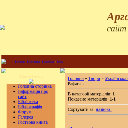
Арг
сайт
Головна
|
Бібліотека
|
Реєстрація
|
Вхід
Меню сайту
Головна
»
Твори
»
Українська
Рафаель
Головна сторінка
Інформація про
В категорії матеріалів:
1
сайт
Показано матеріалів:
1-1
Бібліотека
Бібліографія
Сортувати за:
назвою
Форум
Галерея
Гостьова книга