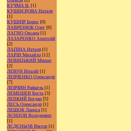
КУЧМА В.
[1]
КУШНЄРОВА Наталя
[1]
КУШНІР Борис
[0]
ЛАВРЕНЮК Олег
[0]
ЛАГНО Оксана
[1]
ЛАЗАРЕНКО Анатолій
[2]
ЛАПІНА Наталя
[1]
ЛАРІН Михайло
[12]
ЛЕВИЦЬКИЙ Мирон
[2]
ЛЕВУН Віталій
[1]
ЛЕВЧЕНКО Олександр
[7]
ЛЕВЧИН Рафаель
[1]
ЛЕМЕШЕВ Кость
[3]
ЛЕПКИЙ Богдан
[5]
ЛЕСЬ Олександр
[1]
ЛЕШОК Лариса
[1]
ЛЄНЦОВ Володимир
[1]
ЛЄДЄНЬОВ Віктор
[1]