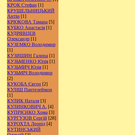
КРОК Стефан
[1]
КРУШЕЛЬНИЦЬКИЙ
Антін
[1]
КРЮКОВА Тамара
[5]
КУБКО Анастасія
[1]
КУДРЯВЦЕВ
Олександр
[1]
КУЗЕМКО Володимир
[1]
КУЗИШИН Галина
[1]
КУЗЬМЕНКО Юлія
[1]
КУЗЬМИЧ Юлія
[1]
КУЗЬМІЧ Володимир
[2]
КУКОБА Євген
[2]
КУЛІШ Пантелеймон
[1]
КУЛИК Наталя
[3]
КУЛИНКОВИЧ А.
[4]
КУПРІЄНКО Хома
[3]
КУРГУЗОВ Сергій
[28]
КУРОХТА Леонід
[4]
КУТИНСЬКИЙ
Олексій
[2]