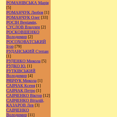
РОМАНІВСЬКА Марія
[5]
РОМАНЧУК Любов
[1]
РОМАНЧУК Олег
[33]
РОСІН Веніамін,
СУСЛОВ Владлен
[2]
РОCКОВШЕНКО
Володимир
[2]
РОСОХОВАТСЬКИЙ
Ігор
[79]
РУДАНСЬКИЙ Степан
[1]
РУДЕНКО Микола
[5]
РУДКО Ю.
[1]
РУТКІВСЬКИЙ
Володимир
[4]
РЯБЧУК Микола
[1]
САВЧАК Ксеня
[1]
САВЧАК Петро
[1]
САВЧЕНКО Віктор
[12]
САВЧЕНКО Віталій,
КАЗАРОВ Лев
[3]
САВЧЕНКО
Володимир
[11]