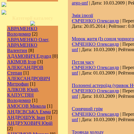
argo-unf
| Дата:
10.03.2009
| Ре
Змія ілюзії
Категорії каталогу
ЄМЧЕНКО Олександр
| Перег
Дата:
20.05.2014
| Рейтинг: 0.0
АВРАМЕНКО
Володимир
[2]
Морок житя (Із сонця чорного
АВРАМЕНКО Олег,
ЄМЧЕНКО Олександр
| Перег
АВРАМЕНКО
unf
| Дата:
10.03.2009
| Рейтинг
Валентин
[8]
АДАМОВИЧ Едуард
[0]
АКІМОВ Ігор
[3]
Петля часу
АЛЕКСАНДРОВ
ЄМЧЕНКО Олександр
| Перег
Степан
[1]
unf
| Дата:
01.03.2009
| Рейтинг
АЛЕКСАНДРОВИЧ
Митрофан
[1]
Полонені астероїда (уривок НФ
АЛІКОВ Юрій,
ЄМЧЕНКО Олександр
| Перег
КАПУСТЯН
unf
| Дата:
10.03.2009
| Рейтинг
Володимир
[1]
АМОСОВ Микола
[1]
Сонячний грім
АНДІЄВСЬКА Емма
[2]
ЄМЧЕНКО Олександр
| Перег
АНДРОЩУК Іван
[1]
unf
| Дата:
10.03.2009
| Рейтинг
АНДРУХОВИЧ Юрій
[2]
Троянда холоду