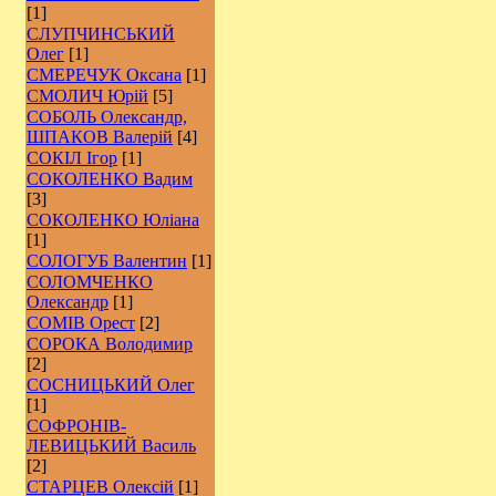
[1]
СЛУПЧИНСЬКИЙ
Олег
[1]
СМЕРЕЧУК Оксана
[1]
СМОЛИЧ Юрій
[5]
СОБОЛЬ Олександр,
ШПАКОВ Валерій
[4]
СОКІЛ Ігор
[1]
СОКОЛЕНКО Вадим
[3]
СОКОЛЕНКО Юліана
[1]
СОЛОГУБ Валентин
[1]
СОЛОМЧЕНКО
Олександр
[1]
СОМІВ Орест
[2]
СОРОКА Володимир
[2]
СОСНИЦЬКИЙ Олег
[1]
СОФРОНІВ-
ЛЕВИЦЬКИЙ Василь
[2]
СТАРЦЕВ Олексій
[1]