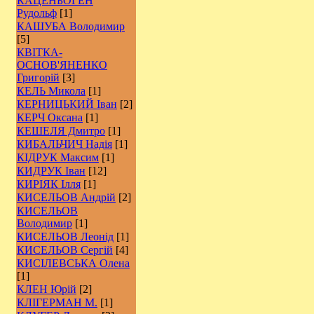
КАЦЕНБОГЕН
Рудольф
[1]
КАШУБА Володимир
[5]
КВІТКА-
ОСНОВ'ЯНЕНКО
Григорій
[3]
КЕЛЬ Микола
[1]
КЕРНИЦЬКИЙ Іван
[2]
КЕРЧ Оксана
[1]
КЕШЕЛЯ Дмитро
[1]
КИБАЛЬЧИЧ Надія
[1]
КІДРУК Максим
[1]
КИДРУК Іван
[12]
КИРІЯК Ілля
[1]
КИСЕЛЬОВ Андрій
[2]
КИСЕЛЬОВ
Володимир
[1]
КИСЕЛЬОВ Леонід
[1]
КИСЕЛЬОВ Сергій
[4]
КИСІЛЕВСЬКА Олена
[1]
КЛЕН Юрій
[2]
КЛІГЕРМАН М.
[1]