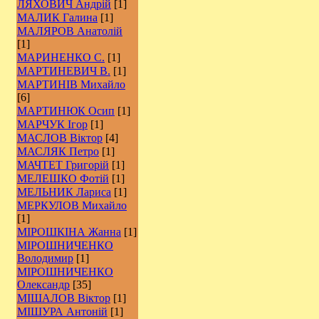
ЛЯХОВИЧ Андрій
[1]
МАЛИК Галина
[1]
МАЛЯРОВ Анатолій
[1]
МАРИНЕНКО С.
[1]
МАРТИНЕВИЧ В.
[1]
МАРТИНІВ Михайло
[6]
МАРТИНЮК Осип
[1]
МАРЧУК Ігор
[1]
МАСЛОВ Віктор
[4]
МАСЛЯК Петро
[1]
МАЧТЕТ Григорій
[1]
МЕЛЕШКО Фотій
[1]
МЕЛЬНИК Лариса
[1]
МЕРКУЛОВ Михайло
[1]
МІРОШКІНА Жанна
[1]
МІРОШНИЧЕНКО
Володимир
[1]
МІРОШНИЧЕНКО
Олександр
[35]
МІШАЛОВ Віктор
[1]
МІШУРА Антоній
[1]