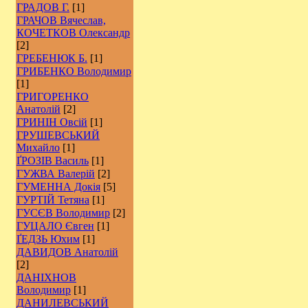
ГРАДОВ Г.
[1]
ГРАЧОВ Вячеслав,
КОЧЕТКОВ Олександр
[2]
ГРЕБЕНЮК Б.
[1]
ГРИБЕНКО Володимир
[1]
ГРИГОРЕНКО
Анатолій
[2]
ГРИНІН Овсій
[1]
ГРУШЕВСЬКИЙ
Михайло
[1]
ҐРОЗІВ Василь
[1]
ГУЖВА Валерій
[2]
ГУМЕННА Докія
[5]
ГУРТІЙ Тетяна
[1]
ГУСЄВ Володимир
[2]
ГУЦАЛО Євген
[1]
ҐЕДЗЬ Юхим
[1]
ДАВИДОВ Анатолій
[2]
ДАНІХНОВ
Володимир
[1]
ДАНИЛЕВСЬКИЙ