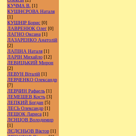
КУЧМА В.
[1]
КУШНЄРОВА Наталя
[1]
КУШНІР Борис
[0]
ЛАВРЕНЮК Олег
[0]
ЛАГНО Оксана
[1]
ЛАЗАРЕНКО Анатолій
[2]
ЛАПІНА Наталя
[1]
ЛАРІН Михайло
[12]
ЛЕВИЦЬКИЙ Мирон
[2]
ЛЕВУН Віталій
[1]
ЛЕВЧЕНКО Олександр
[7]
ЛЕВЧИН Рафаель
[1]
ЛЕМЕШЕВ Кость
[3]
ЛЕПКИЙ Богдан
[5]
ЛЕСЬ Олександр
[1]
ЛЕШОК Лариса
[1]
ЛЄНЦОВ Володимир
[1]
ЛЄДЄНЬОВ Віктор
[1]