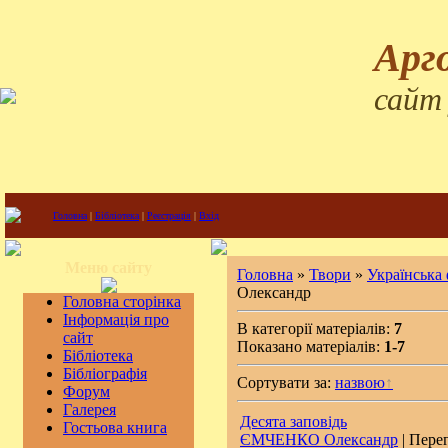
Арг
сайт
Головна
|
Бібліотека
|
Реєстрація
|
Вхід
Меню сайту
Головна
»
Твори
»
Українська
Олександр
Головна сторінка
Інформація про
В категорії матеріалів:
7
сайт
Показано матеріалів:
1-7
Бібліотека
Бібліографія
Сортувати за:
назвою
Форум
Галерея
Десята заповідь
Гостьова книга
ЄМЧЕНКО Олександр
| Перег