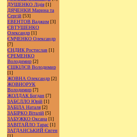
ДУШЕНКО Лідія
[1]
ДЯЧЕНКИ Марина та
Сергій
[53]
ЕВЕНТОВ Ваджим
[3]
ЄВТУШЕНКО
Олександр
[1]
ЄМЧЕНКО Олександр
[7]
ЄНДИК Ростислав
[1]
ЄРЕМЕНКО
Володимир
[2]
ЄШКІЛЄВ Володимир
[1]
ЖОВНА Олександр
[2]
ЖОВНОРУК
Володимир
[7]
ЖОЛДАК Богдан
[7]
ЗАБЄЛЛО Юрій
[1]
ЗАБІЛА Наталя
[2]
ЗАБІРКО Віталій
[5]
ЗАБУЖКО Оксана
[1]
ЗАВІТАЙЛО Тарас
[1]
ЗАГДАНСЬКИЙ Євген
[1]