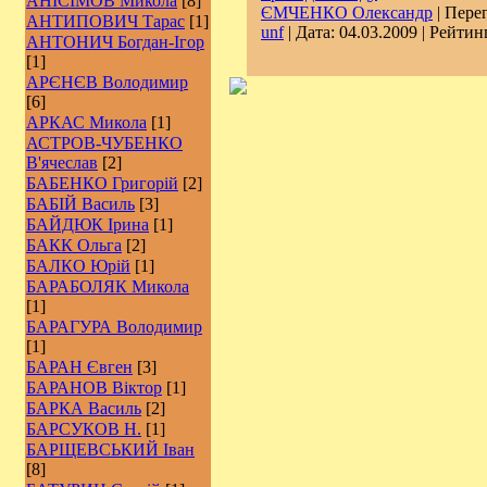
АНІСІМОВ Микола
[8]
ЄМЧЕНКО Олександр
| Перег
АНТИПОВИЧ Тарас
[1]
unf
| Дата:
04.03.2009
| Рейтинг
АНТОНИЧ Богдан-Ігор
[1]
АРЄНЄВ Володимир
[6]
АРКАС Микола
[1]
АСТРОВ-ЧУБЕНКО
В'ячеслав
[2]
БАБЕНКО Григорій
[2]
БАБІЙ Василь
[3]
БАЙДЮК Ірина
[1]
БАКК Ольга
[2]
БАЛКО Юрій
[1]
БАРАБОЛЯК Микола
[1]
БАРАГУРА Володимир
[1]
БАРАН Євген
[3]
БАРАНОВ Віктор
[1]
БАРКА Василь
[2]
БАРСУКОВ Н.
[1]
БАРЩЕВСЬКИЙ Іван
[8]