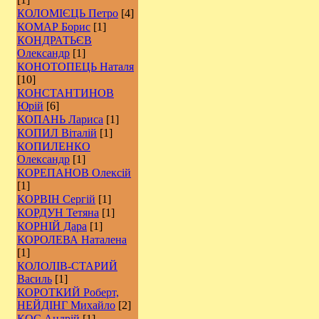
КОЛОМІЄЦЬ Петро
[4]
КОМАР Борис
[1]
КОНДРАТЬЄВ
Олександр
[1]
КОНОТОПЕЦЬ Наталя
[10]
КОНСТАНТИНОВ
Юрій
[6]
КОПАНЬ Лариса
[1]
КОПИЛ Віталій
[1]
КОПИЛЕНКО
Олександр
[1]
КОРЕПАНОВ Олексій
[1]
КОРВІН Сергій
[1]
КОРДУН Тетяна
[1]
КОРНІЙ Дара
[1]
КОРОЛЕВА Наталена
[1]
КОЛОЛІВ-СТАРИЙ
Василь
[1]
КОРОТКИЙ Роберт,
НЕЙДІНГ Михайло
[2]
КОС Андрій
[1]