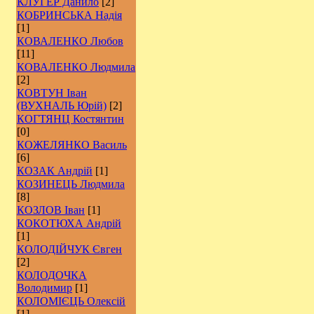
КЛУГЕР Данило
[2]
КОБРИНСЬКА Надія
[1]
КОВАЛЕНКО Любов
[11]
КОВАЛЕНКО Людмила
[2]
КОВТУН Іван
(ВУХНАЛЬ Юрій)
[2]
КОГТЯНЦ Костянтин
[0]
КОЖЕЛЯНКО Василь
[6]
КОЗАК Андрій
[1]
КОЗИНЕЦЬ Людмила
[8]
КОЗЛОВ Іван
[1]
КОКОТЮХА Андрій
[1]
КОЛОДІЙЧУК Євген
[2]
КОЛОДОЧКА
Володимир
[1]
КОЛОМІЄЦЬ Олексій
[1]