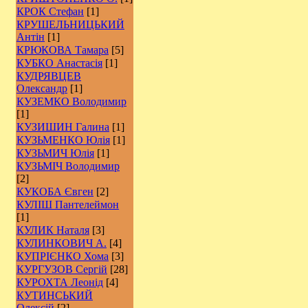
КРОК Стефан
[1]
КРУШЕЛЬНИЦЬКИЙ
Антін
[1]
КРЮКОВА Тамара
[5]
КУБКО Анастасія
[1]
КУДРЯВЦЕВ
Олександр
[1]
КУЗЕМКО Володимир
[1]
КУЗИШИН Галина
[1]
КУЗЬМЕНКО Юлія
[1]
КУЗЬМИЧ Юлія
[1]
КУЗЬМІЧ Володимир
[2]
КУКОБА Євген
[2]
КУЛІШ Пантелеймон
[1]
КУЛИК Наталя
[3]
КУЛИНКОВИЧ А.
[4]
КУПРІЄНКО Хома
[3]
КУРГУЗОВ Сергій
[28]
КУРОХТА Леонід
[4]
КУТИНСЬКИЙ
Олексій
[2]