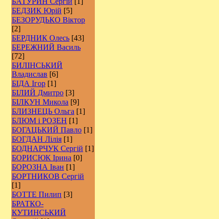
БАТУРИН Сергій
[1]
БЕДЗИК Юрій
[5]
БЕЗОРУДЬКО Віктор
[2]
БЕРДНИК Олесь
[43]
БЕРЕЖНИЙ Василь
[72]
БИЛІНСЬКИЙ
Владислав
[6]
БІДА Ігор
[1]
БІЛИЙ Дмитро
[3]
БІЛКУН Микола
[9]
БЛИЗНЕЦЬ Ольга
[1]
БЛЮМ і РОЗЕН
[1]
БОГАЦЬКИЙ Павло
[1]
БОГДАН Лілія
[1]
БОДНАРЧУК Сергій
[1]
БОРИСЮК Ірина
[0]
БОРОЗНА Іван
[1]
БОРТНИКОВ Сергій
[1]
БОТТЕ Пилип
[3]
БРАТКО-
КУТИНСЬКИЙ