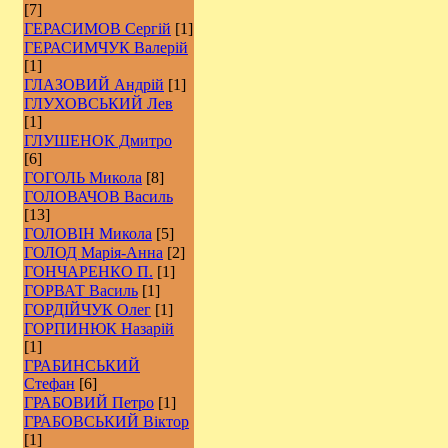
[7]
ГЕРАСИМОВ Сергій
[1]
ГЕРАСИМЧУК Валерій
[1]
ГЛАЗОВИЙ Андрій
[1]
ГЛУХОВСЬКИЙ Лев
[1]
ГЛУШЕНОК Дмитро
[6]
ГОГОЛЬ Микола
[8]
ГОЛОВАЧОВ Василь
[13]
ГОЛОВІН Микола
[5]
ГОЛОД Марія-Анна
[2]
ГОНЧАРЕНКО П.
[1]
ГОРВАТ Василь
[1]
ГОРДІЙЧУК Олег
[1]
ГОРПИНЮК Назарій
[1]
ГРАБИНСЬКИЙ
Стефан
[6]
ГРАБОВИЙ Петро
[1]
ГРАБОВСЬКИЙ Віктор
[1]