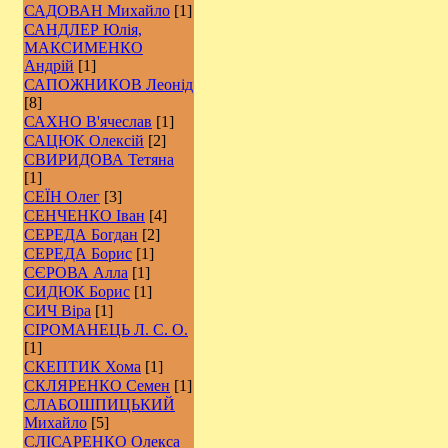
САДОВАН Михайло
[1]
САНДЛЕР Юлія,
МАКСИМЕНКО
Андрій
[1]
САПОЖНИКОВ Леонід
[8]
САХНО В'ячеслав
[1]
САЦЮК Олексій
[2]
СВИРИДОВА Тетяна
[1]
СЕЇН Олег
[3]
СЕНЧЕНКО Іван
[4]
СЕРЕДА Богдан
[2]
СЕРЕДА Борис
[1]
СЄРОВА Алла
[1]
СИДЮК Борис
[1]
СИЧ Віра
[1]
СІРОМАНЕЦЬ Л. С. О.
[1]
СКЕПТИК Хома
[1]
СКЛЯРЕНКО Семен
[1]
СЛАБОШПИЦЬКИЙ
Михайло
[5]
СЛІСАРЕНКО Олекса