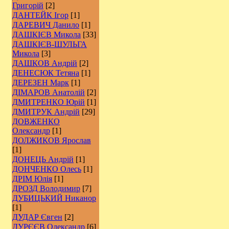
Григорій
[2]
ДАНТЕЙК Ігор
[1]
ДАРЕВИЧ Данило
[1]
ДАШКІЄВ Микола
[33]
ДАШКІЄВ-ШУЛЬГА
Микола
[3]
ДАШКОВ Андрій
[2]
ДЕНЕСЮК Тетяна
[1]
ДЕРЕЗЕН Марк
[1]
ДІМАРОВ Анатолій
[2]
ДМИТРЕНКО Юрій
[1]
ДМИТРУК Андрій
[29]
ДОВЖЕНКО
Олександр
[1]
ДОЛЖИКОВ Ярослав
[1]
ДОНЕЦЬ Андрій
[1]
ДОНЧЕНКО Олесь
[1]
ДРІМ Юлія
[1]
ДРОЗД Володимир
[7]
ДУБИЦЬКИЙ Никанор
[1]
ДУДАР Євген
[2]
ДУРЄЄВ Олександр
[6]