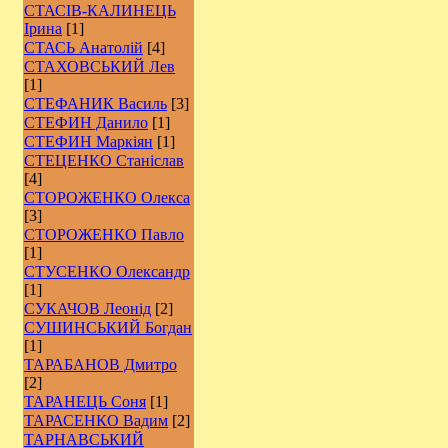
СТАСІВ-КАЛИНЕЦЬ
Ірина
[1]
СТАСЬ Анатолій
[4]
СТАХОВСЬКИЙ Лев
[1]
СТЕФАНИК Василь
[3]
СТЕФИН Данило
[1]
СТЕФИН Маркіян
[1]
СТЕЦЕНКО Станіслав
[4]
СТОРОЖЕНКО Олекса
[3]
СТОРОЖЕНКО Павло
[1]
СТУСЕНКО Олександр
[1]
СУКАЧОВ Леонід
[2]
СУШИНСЬКИЙ Богдан
[1]
ТАРАБАНОВ Дмитро
[2]
ТАРАНЕЦЬ Соня
[1]
ТАРАСЕНКО Вадим
[2]
ТАРНАВСЬКИЙ