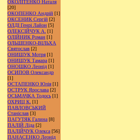
ОКОЛІТЕНКО Наталя
[20]
ОКОПЕНКО Андрій
[1]
ОКСЕНИК Сергій
[2]
ОЛДІ Генрі Лайон
[5]
ОЛЕКСІЙЧУК А.
[1]
ОЛІЙНИК Роман
[1]
ОЛЬШЕНКО-ВІЛЬХА
Святослав
[2]
ОНИЩУК Мотря
[1]
ОНИЩУК Тамара
[1]
ОНОШКО Леонід
[1]
ОСИПОВ Олександр
[1]
ОСТАПЕНКО Юлія
[1]
ОСТРУК Ярослава
[2]
ОСЬМАЧКА Тодось
[1]
ОХРИЦ К.
[1]
ПАВЛОВСЬКИЙ
Станіслав
[3]
ПАГУТЯК Галина
[8]
ПАЛІЙ Ліда
[2]
ПАЛІЙЧУК Олекса
[56]
ПАНАСЕНКО Леонід