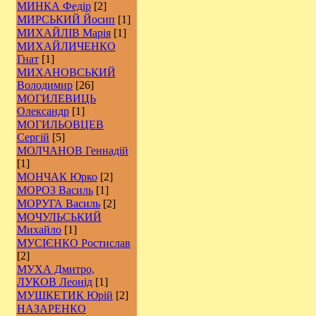
МИНКА Федір
[2]
МИРСЬКИЙ Йосип
[1]
МИХАЙЛІВ Марія
[1]
МИХАЙЛИЧЕНКО
Гнат
[1]
МИХАНОВСЬКИЙ
Володимир
[26]
МОГИЛЕВИЦЬ
Олександр
[1]
МОГИЛЬОВЦЕВ
Сергій
[5]
МОЛЧАНОВ Геннадій
[1]
МОНЧАК Юрко
[2]
МОРОЗ Василь
[1]
МОРУГА Василь
[2]
МОЧУЛЬСЬКИЙ
Михайло
[1]
МУСІЄНКО Ростислав
[2]
МУХА Дмитро,
ЛУКОВ Леонід
[1]
МУШКЕТИК Юрій
[2]
НАЗАРЕНКО