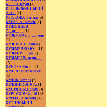
КРОК Стефан
[1]
КРУШЕЛЬНИЦЬКИЙ
Антін
[1]
КРЮКОВА Тамара
[5]
КУБКО Анастасія
[1]
КУДРЯВЦЕВ
Олександр
[1]
КУЗЕМКО Володимир
[1]
КУЗИШИН Галина
[1]
КУЗЬМЕНКО Юлія
[1]
КУЗЬМИЧ Юлія
[1]
КУЗЬМІЧ Володимир
[2]
КУКОБА Євген
[2]
КУЛІШ Пантелеймон
[1]
КУЛИК Наталя
[3]
КУЛИНКОВИЧ А.
[4]
КУПРІЄНКО Хома
[3]
КУРГУЗОВ Сергій
[28]
КУРОХТА Леонід
[4]
КУТИНСЬКИЙ
Олексій
[2]