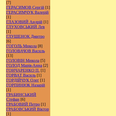
[7]
ГЕРАСИМОВ Сергій
[1]
ГЕРАСИМЧУК Валерій
[1]
ГЛАЗОВИЙ Андрій
[1]
ГЛУХОВСЬКИЙ Лев
[1]
ГЛУШЕНОК Дмитро
[6]
ГОГОЛЬ Микола
[8]
ГОЛОВАЧОВ Василь
[13]
ГОЛОВІН Микола
[5]
ГОЛОД Марія-Анна
[2]
ГОНЧАРЕНКО П.
[1]
ГОРВАТ Василь
[1]
ГОРДІЙЧУК Олег
[1]
ГОРПИНЮК Назарій
[1]
ГРАБИНСЬКИЙ
Стефан
[6]
ГРАБОВИЙ Петро
[1]
ГРАБОВСЬКИЙ Віктор
[1]