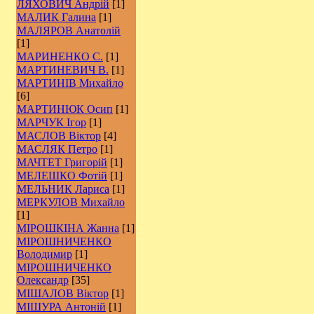
ЛЯХОВИЧ Андрій
[1]
МАЛИК Галина
[1]
МАЛЯРОВ Анатолій
[1]
МАРИНЕНКО С.
[1]
МАРТИНЕВИЧ В.
[1]
МАРТИНІВ Михайло
[6]
МАРТИНЮК Осип
[1]
МАРЧУК Ігор
[1]
МАСЛОВ Віктор
[4]
МАСЛЯК Петро
[1]
МАЧТЕТ Григорій
[1]
МЕЛЕШКО Фотій
[1]
МЕЛЬНИК Лариса
[1]
МЕРКУЛОВ Михайло
[1]
МІРОШКІНА Жанна
[1]
МІРОШНИЧЕНКО
Володимир
[1]
МІРОШНИЧЕНКО
Олександр
[35]
МІШАЛОВ Віктор
[1]
МІШУРА Антоній
[1]