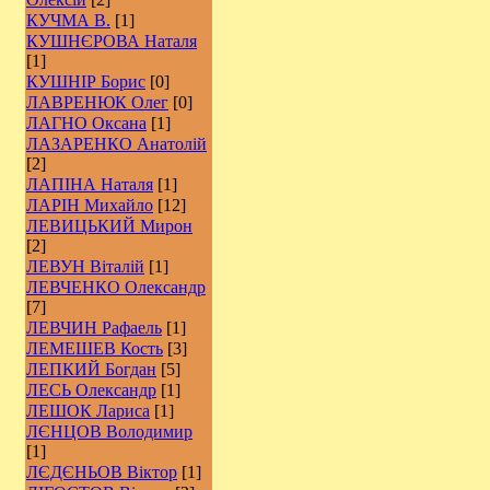
КУЧМА В.
[1]
КУШНЄРОВА Наталя
[1]
КУШНІР Борис
[0]
ЛАВРЕНЮК Олег
[0]
ЛАГНО Оксана
[1]
ЛАЗАРЕНКО Анатолій
[2]
ЛАПІНА Наталя
[1]
ЛАРІН Михайло
[12]
ЛЕВИЦЬКИЙ Мирон
[2]
ЛЕВУН Віталій
[1]
ЛЕВЧЕНКО Олександр
[7]
ЛЕВЧИН Рафаель
[1]
ЛЕМЕШЕВ Кость
[3]
ЛЕПКИЙ Богдан
[5]
ЛЕСЬ Олександр
[1]
ЛЕШОК Лариса
[1]
ЛЄНЦОВ Володимир
[1]
ЛЄДЄНЬОВ Віктор
[1]