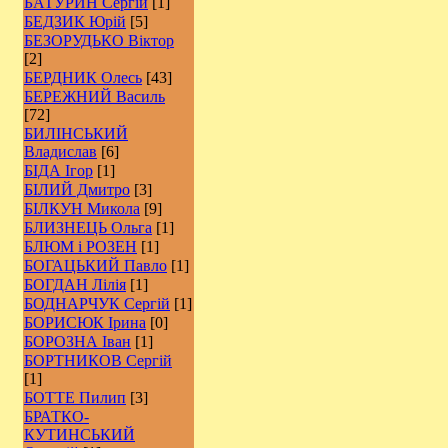
БАТУРИН Сергій
[1]
БЕДЗИК Юрій
[5]
БЕЗОРУДЬКО Віктор
[2]
БЕРДНИК Олесь
[43]
БЕРЕЖНИЙ Василь
[72]
БИЛІНСЬКИЙ
Владислав
[6]
БІДА Ігор
[1]
БІЛИЙ Дмитро
[3]
БІЛКУН Микола
[9]
БЛИЗНЕЦЬ Ольга
[1]
БЛЮМ і РОЗЕН
[1]
БОГАЦЬКИЙ Павло
[1]
БОГДАН Лілія
[1]
БОДНАРЧУК Сергій
[1]
БОРИСЮК Ірина
[0]
БОРОЗНА Іван
[1]
БОРТНИКОВ Сергій
[1]
БОТТЕ Пилип
[3]
БРАТКО-
КУТИНСЬКИЙ