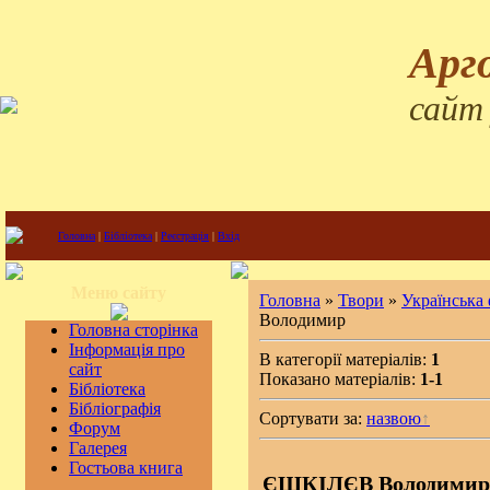
Арг
сайт
Головна
|
Бібліотека
|
Реєстрація
|
Вхід
Меню сайту
Головна
»
Твори
»
Українська
Володимир
Головна сторінка
Інформація про
В категорії матеріалів:
1
сайт
Показано матеріалів:
1-1
Бібліотека
Бібліографія
Сортувати за:
назвою
Форум
Галерея
Гостьова книга
ЄШКІЛЄВ Володимир