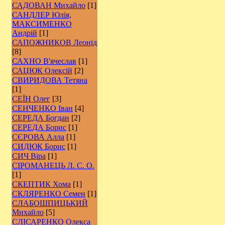
САДОВАН Михайло
[1]
САНДЛЕР Юлія,
МАКСИМЕНКО
Андрій
[1]
САПОЖНИКОВ Леонід
[8]
САХНО В'ячеслав
[1]
САЦЮК Олексій
[2]
СВИРИДОВА Тетяна
[1]
СЕЇН Олег
[3]
СЕНЧЕНКО Іван
[4]
СЕРЕДА Богдан
[2]
СЕРЕДА Борис
[1]
СЄРОВА Алла
[1]
СИДЮК Борис
[1]
СИЧ Віра
[1]
СІРОМАНЕЦЬ Л. С. О.
[1]
СКЕПТИК Хома
[1]
СКЛЯРЕНКО Семен
[1]
СЛАБОШПИЦЬКИЙ
Михайло
[5]
СЛІСАРЕНКО Олекса