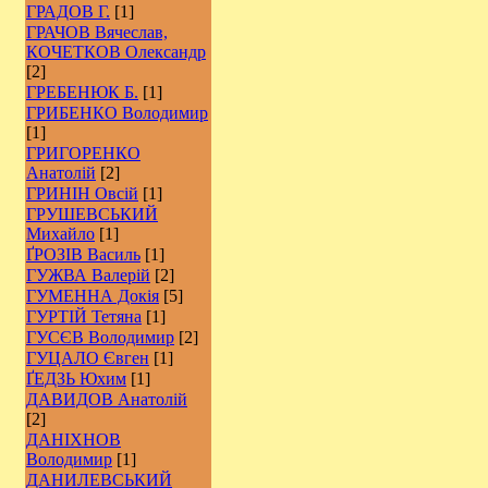
ГРАДОВ Г.
[1]
ГРАЧОВ Вячеслав,
КОЧЕТКОВ Олександр
[2]
ГРЕБЕНЮК Б.
[1]
ГРИБЕНКО Володимир
[1]
ГРИГОРЕНКО
Анатолій
[2]
ГРИНІН Овсій
[1]
ГРУШЕВСЬКИЙ
Михайло
[1]
ҐРОЗІВ Василь
[1]
ГУЖВА Валерій
[2]
ГУМЕННА Докія
[5]
ГУРТІЙ Тетяна
[1]
ГУСЄВ Володимир
[2]
ГУЦАЛО Євген
[1]
ҐЕДЗЬ Юхим
[1]
ДАВИДОВ Анатолій
[2]
ДАНІХНОВ
Володимир
[1]
ДАНИЛЕВСЬКИЙ