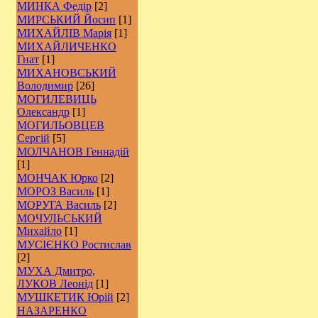
МИНКА Федір
[2]
МИРСЬКИЙ Йосип
[1]
МИХАЙЛІВ Марія
[1]
МИХАЙЛИЧЕНКО
Гнат
[1]
МИХАНОВСЬКИЙ
Володимир
[26]
МОГИЛЕВИЦЬ
Олександр
[1]
МОГИЛЬОВЦЕВ
Сергій
[5]
МОЛЧАНОВ Геннадій
[1]
МОНЧАК Юрко
[2]
МОРОЗ Василь
[1]
МОРУГА Василь
[2]
МОЧУЛЬСЬКИЙ
Михайло
[1]
МУСІЄНКО Ростислав
[2]
МУХА Дмитро,
ЛУКОВ Леонід
[1]
МУШКЕТИК Юрій
[2]
НАЗАРЕНКО