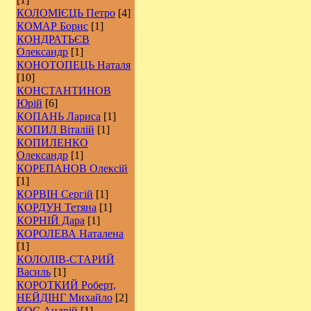
КОЛОМІЄЦЬ Петро
[4]
КОМАР Борис
[1]
КОНДРАТЬЄВ
Олександр
[1]
КОНОТОПЕЦЬ Наталя
[10]
КОНСТАНТИНОВ
Юрій
[6]
КОПАНЬ Лариса
[1]
КОПИЛ Віталій
[1]
КОПИЛЕНКО
Олександр
[1]
КОРЕПАНОВ Олексій
[1]
КОРВІН Сергій
[1]
КОРДУН Тетяна
[1]
КОРНІЙ Дара
[1]
КОРОЛЕВА Наталена
[1]
КОЛОЛІВ-СТАРИЙ
Василь
[1]
КОРОТКИЙ Роберт,
НЕЙДІНГ Михайло
[2]
КОС Андрій
[1]