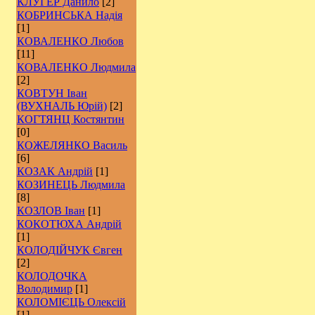
КЛУГЕР Данило
[2]
КОБРИНСЬКА Надія
[1]
КОВАЛЕНКО Любов
[11]
КОВАЛЕНКО Людмила
[2]
КОВТУН Іван
(ВУХНАЛЬ Юрій)
[2]
КОГТЯНЦ Костянтин
[0]
КОЖЕЛЯНКО Василь
[6]
КОЗАК Андрій
[1]
КОЗИНЕЦЬ Людмила
[8]
КОЗЛОВ Іван
[1]
КОКОТЮХА Андрій
[1]
КОЛОДІЙЧУК Євген
[2]
КОЛОДОЧКА
Володимир
[1]
КОЛОМІЄЦЬ Олексій
[1]