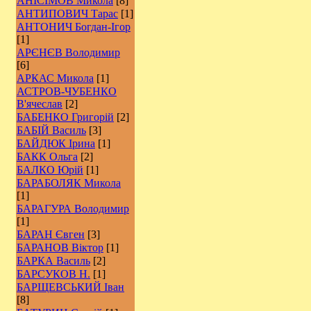
АНІСІМОВ Микола
[8]
АНТИПОВИЧ Тарас
[1]
АНТОНИЧ Богдан-Ігор
[1]
АРЄНЄВ Володимир
[6]
АРКАС Микола
[1]
АСТРОВ-ЧУБЕНКО
В'ячеслав
[2]
БАБЕНКО Григорій
[2]
БАБІЙ Василь
[3]
БАЙДЮК Ірина
[1]
БАКК Ольга
[2]
БАЛКО Юрій
[1]
БАРАБОЛЯК Микола
[1]
БАРАГУРА Володимир
[1]
БАРАН Євген
[3]
БАРАНОВ Віктор
[1]
БАРКА Василь
[2]
БАРСУКОВ Н.
[1]
БАРЩЕВСЬКИЙ Іван
[8]