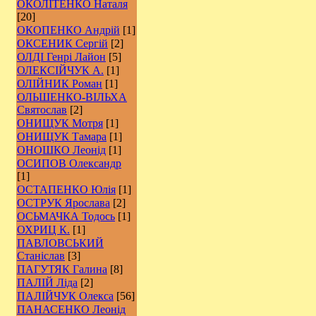
ОКОЛІТЕНКО Наталя
[20]
ОКОПЕНКО Андрій
[1]
ОКСЕНИК Сергій
[2]
ОЛДІ Генрі Лайон
[5]
ОЛЕКСІЙЧУК А.
[1]
ОЛІЙНИК Роман
[1]
ОЛЬШЕНКО-ВІЛЬХА
Святослав
[2]
ОНИЩУК Мотря
[1]
ОНИЩУК Тамара
[1]
ОНОШКО Леонід
[1]
ОСИПОВ Олександр
[1]
ОСТАПЕНКО Юлія
[1]
ОСТРУК Ярослава
[2]
ОСЬМАЧКА Тодось
[1]
ОХРИЦ К.
[1]
ПАВЛОВСЬКИЙ
Станіслав
[3]
ПАГУТЯК Галина
[8]
ПАЛІЙ Ліда
[2]
ПАЛІЙЧУК Олекса
[56]
ПАНАСЕНКО Леонід