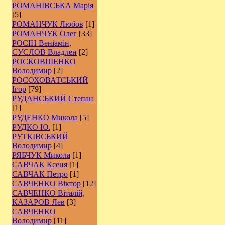
РОМАНІВСЬКА Марія
[5]
РОМАНЧУК Любов
[1]
РОМАНЧУК Олег
[33]
РОСІН Веніамін,
СУСЛОВ Владлен
[2]
РОCКОВШЕНКО
Володимир
[2]
РОСОХОВАТСЬКИЙ
Ігор
[79]
РУДАНСЬКИЙ Степан
[1]
РУДЕНКО Микола
[5]
РУДКО Ю.
[1]
РУТКІВСЬКИЙ
Володимир
[4]
РЯБЧУК Микола
[1]
САВЧАК Ксеня
[1]
САВЧАК Петро
[1]
САВЧЕНКО Віктор
[12]
САВЧЕНКО Віталій,
КАЗАРОВ Лев
[3]
САВЧЕНКО
Володимир
[11]