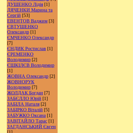
ДУШЕНКО Лідія
[1]
ДЯЧЕНКИ Марина та
Сергій
[53]
ЕВЕНТОВ Ваджим
[3]
ЄВТУШЕНКО
Олександр
[1]
ЄМЧЕНКО Олександр
[7]
ЄНДИК Ростислав
[1]
ЄРЕМЕНКО
Володимир
[2]
ЄШКІЛЄВ Володимир
[1]
ЖОВНА Олександр
[2]
ЖОВНОРУК
Володимир
[7]
ЖОЛДАК Богдан
[7]
ЗАБЄЛЛО Юрій
[1]
ЗАБІЛА Наталя
[2]
ЗАБІРКО Віталій
[5]
ЗАБУЖКО Оксана
[1]
ЗАВІТАЙЛО Тарас
[1]
ЗАГДАНСЬКИЙ Євген
[1]