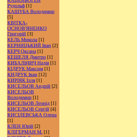
КАЦЕНБОГЕН
Рудольф
[1]
КАШУБА Володимир
[5]
КВІТКА-
ОСНОВ'ЯНЕНКО
Григорій
[3]
КЕЛЬ Микола
[1]
КЕРНИЦЬКИЙ Іван
[2]
КЕРЧ Оксана
[1]
КЕШЕЛЯ Дмитро
[1]
КИБАЛЬЧИЧ Надія
[1]
КІДРУК Максим
[1]
КИДРУК Іван
[12]
КИРІЯК Ілля
[1]
КИСЕЛЬОВ Андрій
[2]
КИСЕЛЬОВ
Володимир
[1]
КИСЕЛЬОВ Леонід
[1]
КИСЕЛЬОВ Сергій
[4]
КИСІЛЕВСЬКА Олена
[1]
КЛЕН Юрій
[2]
КЛІГЕРМАН М.
[1]