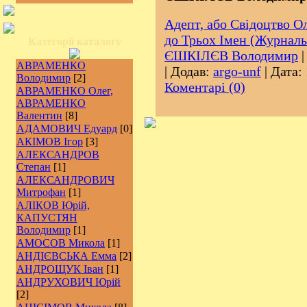
Адепт, або Свідоцтво О
до Трьох Імен (Журналь
Категорії каталогу
ЄШКІЛЄВ Володимир
|
АВРАМЕНКО
| Додав:
argo-unf
| Дата:
Володимир
[2]
Коментарі (0)
АВРАМЕНКО Олег,
АВРАМЕНКО
Валентин
[8]
АДАМОВИЧ Едуард
[0]
АКІМОВ Ігор
[3]
АЛЕКСАНДРОВ
Степан
[1]
АЛЕКСАНДРОВИЧ
Митрофан
[1]
АЛІКОВ Юрій,
КАПУСТЯН
Володимир
[1]
АМОСОВ Микола
[1]
АНДІЄВСЬКА Емма
[2]
АНДРОЩУК Іван
[1]
АНДРУХОВИЧ Юрій
[2]