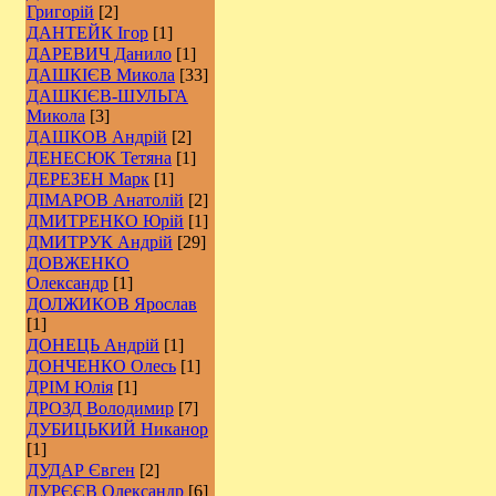
Григорій
[2]
ДАНТЕЙК Ігор
[1]
ДАРЕВИЧ Данило
[1]
ДАШКІЄВ Микола
[33]
ДАШКІЄВ-ШУЛЬГА
Микола
[3]
ДАШКОВ Андрій
[2]
ДЕНЕСЮК Тетяна
[1]
ДЕРЕЗЕН Марк
[1]
ДІМАРОВ Анатолій
[2]
ДМИТРЕНКО Юрій
[1]
ДМИТРУК Андрій
[29]
ДОВЖЕНКО
Олександр
[1]
ДОЛЖИКОВ Ярослав
[1]
ДОНЕЦЬ Андрій
[1]
ДОНЧЕНКО Олесь
[1]
ДРІМ Юлія
[1]
ДРОЗД Володимир
[7]
ДУБИЦЬКИЙ Никанор
[1]
ДУДАР Євген
[2]
ДУРЄЄВ Олександр
[6]