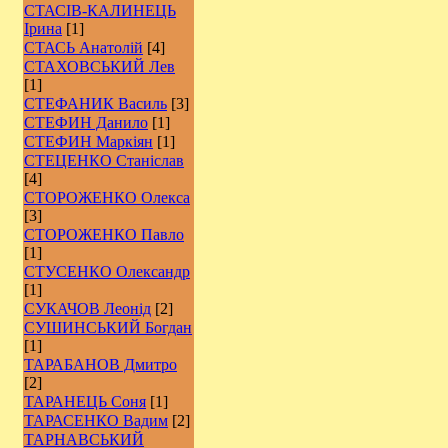
СТАСІВ-КАЛИНЕЦЬ
Ірина
[1]
СТАСЬ Анатолій
[4]
СТАХОВСЬКИЙ Лев
[1]
СТЕФАНИК Василь
[3]
СТЕФИН Данило
[1]
СТЕФИН Маркіян
[1]
СТЕЦЕНКО Станіслав
[4]
СТОРОЖЕНКО Олекса
[3]
СТОРОЖЕНКО Павло
[1]
СТУСЕНКО Олександр
[1]
СУКАЧОВ Леонід
[2]
СУШИНСЬКИЙ Богдан
[1]
ТАРАБАНОВ Дмитро
[2]
ТАРАНЕЦЬ Соня
[1]
ТАРАСЕНКО Вадим
[2]
ТАРНАВСЬКИЙ