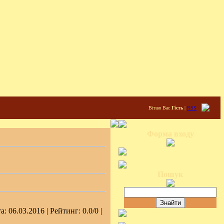
Вітаю Вас
Гість
|
RSS
Форма входу
Пошук
та:
06.03.2016
| Рейтинг: 0.0/0 |