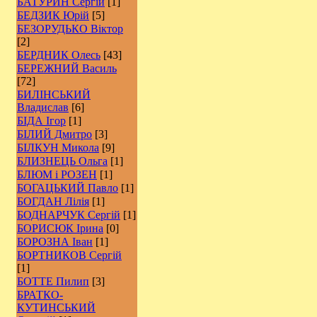
БАТУРИН Сергій
[1]
БЕДЗИК Юрій
[5]
БЕЗОРУДЬКО Віктор
[2]
БЕРДНИК Олесь
[43]
БЕРЕЖНИЙ Василь
[72]
БИЛІНСЬКИЙ
Владислав
[6]
БІДА Ігор
[1]
БІЛИЙ Дмитро
[3]
БІЛКУН Микола
[9]
БЛИЗНЕЦЬ Ольга
[1]
БЛЮМ і РОЗЕН
[1]
БОГАЦЬКИЙ Павло
[1]
БОГДАН Лілія
[1]
БОДНАРЧУК Сергій
[1]
БОРИСЮК Ірина
[0]
БОРОЗНА Іван
[1]
БОРТНИКОВ Сергій
[1]
БОТТЕ Пилип
[3]
БРАТКО-
КУТИНСЬКИЙ