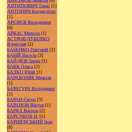
АНІСІМОВ Микола
[8]
АНТИПОВИЧ Тарас
[1]
АНТОНИЧ Богдан-Ігор
[1]
АРЄНЄВ Володимир
[6]
АРКАС Микола
[1]
АСТРОВ-ЧУБЕНКО
В'ячеслав
[2]
БАБЕНКО Григорій
[2]
БАБІЙ Василь
[3]
БАЙДЮК Ірина
[1]
БАКК Ольга
[2]
БАЛКО Юрій
[1]
БАРАБОЛЯК Микола
[1]
БАРАГУРА Володимир
[1]
БАРАН Євген
[3]
БАРАНОВ Віктор
[1]
БАРКА Василь
[2]
БАРСУКОВ Н.
[1]
БАРЩЕВСЬКИЙ Іван
[8]