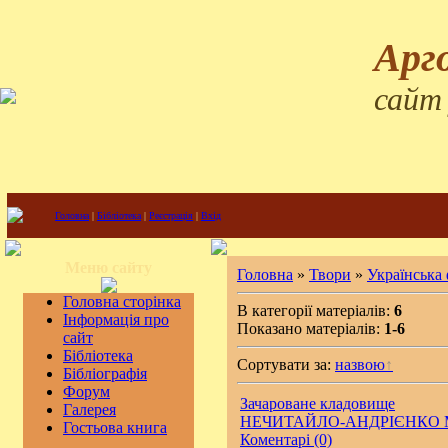
Арг
сайт
Головна
|
Бібліотека
|
Реєстрація
|
Вхід
Меню сайту
Головна
»
Твори
»
Українська
Головна сторінка
В категорії матеріалів:
6
Інформація про
Показано матеріалів:
1-6
сайт
Бібліотека
Сортувати за:
назвою
Бібліографія
Форум
Зачароване кладовище
Галерея
НЕЧИТАЙЛО-АНДРІЄНКО М
Гостьова книга
Коментарі (0)