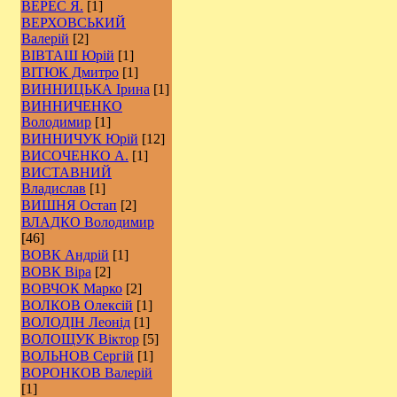
ВЕРЕС Я.
[1]
ВЕРХОВСЬКИЙ
Валерій
[2]
ВІВТАШ Юрій
[1]
ВІТЮК Дмитро
[1]
ВИННИЦЬКА Ірина
[1]
ВИННИЧЕНКО
Володимир
[1]
ВИННИЧУК Юрій
[12]
ВИСОЧЕНКО А.
[1]
ВИСТАВНИЙ
Владислав
[1]
ВИШНЯ Остап
[2]
ВЛАДКО Володимир
[46]
ВОВК Андрій
[1]
ВОВК Віра
[2]
ВОВЧОК Марко
[2]
ВОЛКОВ Олексій
[1]
ВОЛОДІН Леонід
[1]
ВОЛОЩУК Віктор
[5]
ВОЛЬНОВ Сергій
[1]
ВОРОНКОВ Валерій
[1]