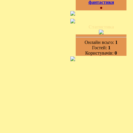
фантастики
●
Статистика
Онлайн всьго:
1
Гостей:
1
Користувачів:
0