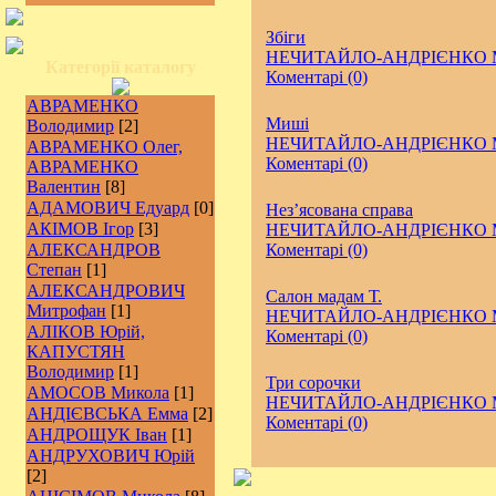
Збіги
НЕЧИТАЙЛО-АНДРІЄНКО М
Категорії каталогу
Коментарі (0)
АВРАМЕНКО
Миші
Володимир
[2]
НЕЧИТАЙЛО-АНДРІЄНКО М
АВРАМЕНКО Олег,
Коментарі (0)
АВРАМЕНКО
Валентин
[8]
АДАМОВИЧ Едуард
[0]
Нез’ясована справа
АКІМОВ Ігор
[3]
НЕЧИТАЙЛО-АНДРІЄНКО М
АЛЕКСАНДРОВ
Коментарі (0)
Степан
[1]
АЛЕКСАНДРОВИЧ
Салон мадам Т.
Митрофан
[1]
НЕЧИТАЙЛО-АНДРІЄНКО М
АЛІКОВ Юрій,
Коментарі (0)
КАПУСТЯН
Володимир
[1]
Три сорочки
АМОСОВ Микола
[1]
НЕЧИТАЙЛО-АНДРІЄНКО М
АНДІЄВСЬКА Емма
[2]
Коментарі (0)
АНДРОЩУК Іван
[1]
АНДРУХОВИЧ Юрій
[2]