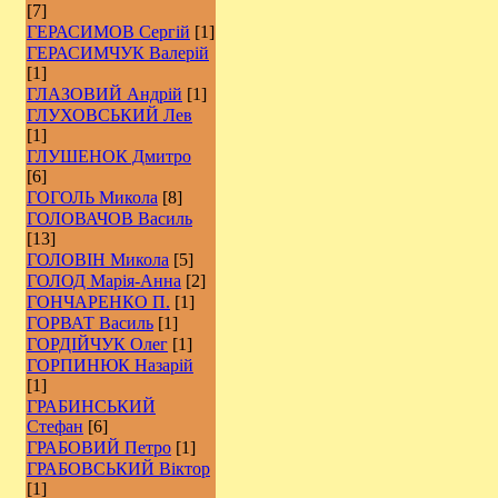
[7]
ГЕРАСИМОВ Сергій
[1]
ГЕРАСИМЧУК Валерій
[1]
ГЛАЗОВИЙ Андрій
[1]
ГЛУХОВСЬКИЙ Лев
[1]
ГЛУШЕНОК Дмитро
[6]
ГОГОЛЬ Микола
[8]
ГОЛОВАЧОВ Василь
[13]
ГОЛОВІН Микола
[5]
ГОЛОД Марія-Анна
[2]
ГОНЧАРЕНКО П.
[1]
ГОРВАТ Василь
[1]
ГОРДІЙЧУК Олег
[1]
ГОРПИНЮК Назарій
[1]
ГРАБИНСЬКИЙ
Стефан
[6]
ГРАБОВИЙ Петро
[1]
ГРАБОВСЬКИЙ Віктор
[1]