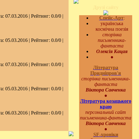
Друзі сайту
та:
07.03.2016
| Рейтинг: 0.0/0 |
Спейс-Арт
:
українська
космічна поезія
сторінка
та:
05.03.2016
| Рейтинг: 0.0/0 |
письменника-
фантаста
Олексія Кацая
●
та:
07.03.2016
| Рейтинг: 0.0/0 |
Література
Придніпров'я
сторінка письменника-
фантаста
та:
05.03.2016
| Рейтинг: 0.0/0 |
Віктора Савченка
●
Література козацького
краю
персональний сайт
та:
06.03.2016
| Рейтинг: 0.0/0 |
письменника-фантаста
Віктора Савченка
●
SF-хроніки