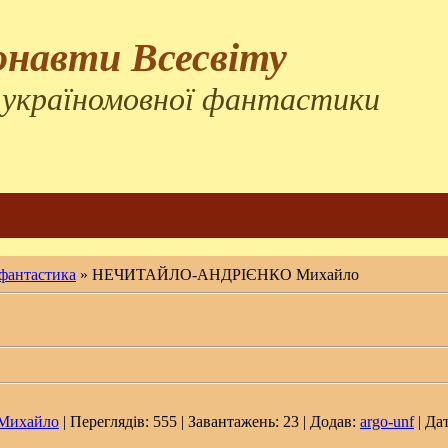
онавти Всесвіту
 україномовної фантастики
 фантастика
» НЕЧИТАЙЛО-АНДРІЄНКО Михайло
ихайло
| Переглядів: 555 | Завантажень: 23 | Додав:
argo-unf
| Да