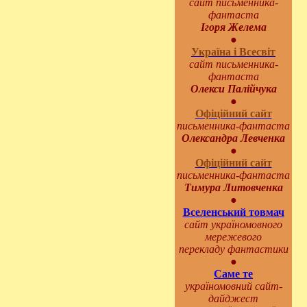
сайт письменника-
фантаста
Ігоря Желема
●
Україна і Всесвіт
сайт письменника-
фантаста
Олекси Палійчука
●
Офіційний сайт
письменника-фантаста
Олександра Левченка
●
Офіційний сайт
письменника-фантаста
Тимура Литовченка
●
Вселенський товмач
сайт україномовного
мережевого
перекладу фантастики
●
Саме те
україномовний сайт-
дайджест