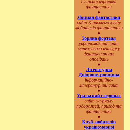
сучасної короткої
фантастики
●
Лоцман фантастики
сайт Київського клубу
любителів фантастики
●
Зоряна фортеця
україномовний сайт
мережевого конкурсу
фантастичних
оповідань
●
Літературна
Дніпропетровщина
інформаційно-
літературний сайт
●
Уральский следопыт
сайт журналу
подорожей, пригод та
фантастики
●
Клуб любителів
україномовної