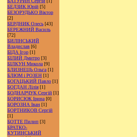
БАТУРИН Сергій
[1]
БЕДЗИК Юрій
[5]
БЕЗОРУДЬКО Віктор
[2]
БЕРДНИК Олесь
[43]
БЕРЕЖНИЙ Василь
[72]
БИЛІНСЬКИЙ
Владислав
[6]
БІДА Ігор
[1]
БІЛИЙ Дмитро
[3]
БІЛКУН Микола
[9]
БЛИЗНЕЦЬ Ольга
[1]
БЛЮМ і РОЗЕН
[1]
БОГАЦЬКИЙ Павло
[1]
БОГДАН Лілія
[1]
БОДНАРЧУК Сергій
[1]
БОРИСЮК Ірина
[0]
БОРОЗНА Іван
[1]
БОРТНИКОВ Сергій
[1]
БОТТЕ Пилип
[3]
БРАТКО-
КУТИНСЬКИЙ