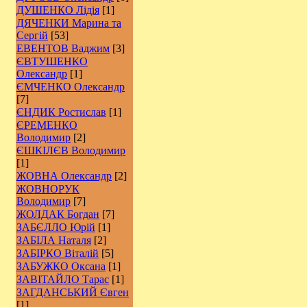
ДУШЕНКО Лідія
[1]
ДЯЧЕНКИ Марина та
Сергій
[53]
ЕВЕНТОВ Ваджим
[3]
ЄВТУШЕНКО
Олександр
[1]
ЄМЧЕНКО Олександр
[7]
ЄНДИК Ростислав
[1]
ЄРЕМЕНКО
Володимир
[2]
ЄШКІЛЄВ Володимир
[1]
ЖОВНА Олександр
[2]
ЖОВНОРУК
Володимир
[7]
ЖОЛДАК Богдан
[7]
ЗАБЄЛЛО Юрій
[1]
ЗАБІЛА Наталя
[2]
ЗАБІРКО Віталій
[5]
ЗАБУЖКО Оксана
[1]
ЗАВІТАЙЛО Тарас
[1]
ЗАГДАНСЬКИЙ Євген
[1]