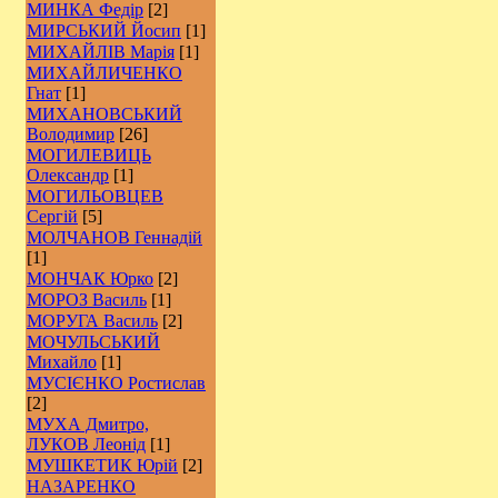
МИНКА Федір
[2]
МИРСЬКИЙ Йосип
[1]
МИХАЙЛІВ Марія
[1]
МИХАЙЛИЧЕНКО
Гнат
[1]
МИХАНОВСЬКИЙ
Володимир
[26]
МОГИЛЕВИЦЬ
Олександр
[1]
МОГИЛЬОВЦЕВ
Сергій
[5]
МОЛЧАНОВ Геннадій
[1]
МОНЧАК Юрко
[2]
МОРОЗ Василь
[1]
МОРУГА Василь
[2]
МОЧУЛЬСЬКИЙ
Михайло
[1]
МУСІЄНКО Ростислав
[2]
МУХА Дмитро,
ЛУКОВ Леонід
[1]
МУШКЕТИК Юрій
[2]
НАЗАРЕНКО