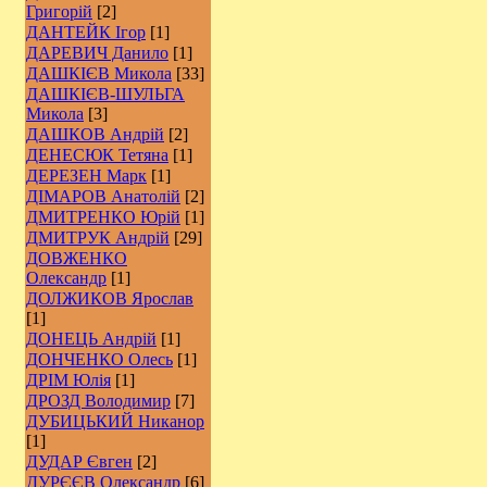
Григорій
[2]
ДАНТЕЙК Ігор
[1]
ДАРЕВИЧ Данило
[1]
ДАШКІЄВ Микола
[33]
ДАШКІЄВ-ШУЛЬГА
Микола
[3]
ДАШКОВ Андрій
[2]
ДЕНЕСЮК Тетяна
[1]
ДЕРЕЗЕН Марк
[1]
ДІМАРОВ Анатолій
[2]
ДМИТРЕНКО Юрій
[1]
ДМИТРУК Андрій
[29]
ДОВЖЕНКО
Олександр
[1]
ДОЛЖИКОВ Ярослав
[1]
ДОНЕЦЬ Андрій
[1]
ДОНЧЕНКО Олесь
[1]
ДРІМ Юлія
[1]
ДРОЗД Володимир
[7]
ДУБИЦЬКИЙ Никанор
[1]
ДУДАР Євген
[2]
ДУРЄЄВ Олександр
[6]