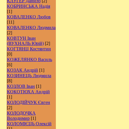
КЛУГЕР Данило
[2]
КОБРИНСЬКА Надія
[1]
КОВАЛЕНКО Любов
[11]
КОВАЛЕНКО Людмила
[2]
КОВТУН Іван
(ВУХНАЛЬ Юрій)
[2]
КОГТЯНЦ Костянтин
[0]
КОЖЕЛЯНКО Василь
[6]
КОЗАК Андрій
[1]
КОЗИНЕЦЬ Людмила
[8]
КОЗЛОВ Іван
[1]
КОКОТЮХА Андрій
[1]
КОЛОДІЙЧУК Євген
[2]
КОЛОДОЧКА
Володимир
[1]
КОЛОМІЄЦЬ Олексій
[1]