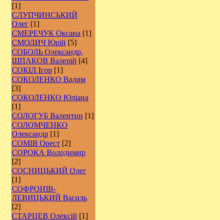
[1]
СЛУПЧИНСЬКИЙ
Олег
[1]
СМЕРЕЧУК Оксана
[1]
СМОЛИЧ Юрій
[5]
СОБОЛЬ Олександр,
ШПАКОВ Валерій
[4]
СОКІЛ Ігор
[1]
СОКОЛЕНКО Вадим
[3]
СОКОЛЕНКО Юліана
[1]
СОЛОГУБ Валентин
[1]
СОЛОМЧЕНКО
Олександр
[1]
СОМІВ Орест
[2]
СОРОКА Володимир
[2]
СОСНИЦЬКИЙ Олег
[1]
СОФРОНІВ-
ЛЕВИЦЬКИЙ Василь
[2]
СТАРЦЕВ Олексій
[1]