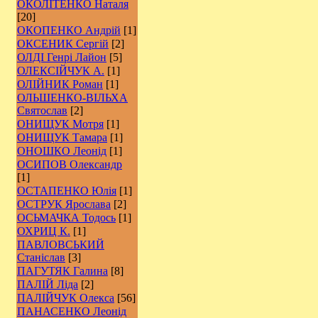
ОКОЛІТЕНКО Наталя
[20]
ОКОПЕНКО Андрій
[1]
ОКСЕНИК Сергій
[2]
ОЛДІ Генрі Лайон
[5]
ОЛЕКСІЙЧУК А.
[1]
ОЛІЙНИК Роман
[1]
ОЛЬШЕНКО-ВІЛЬХА
Святослав
[2]
ОНИЩУК Мотря
[1]
ОНИЩУК Тамара
[1]
ОНОШКО Леонід
[1]
ОСИПОВ Олександр
[1]
ОСТАПЕНКО Юлія
[1]
ОСТРУК Ярослава
[2]
ОСЬМАЧКА Тодось
[1]
ОХРИЦ К.
[1]
ПАВЛОВСЬКИЙ
Станіслав
[3]
ПАГУТЯК Галина
[8]
ПАЛІЙ Ліда
[2]
ПАЛІЙЧУК Олекса
[56]
ПАНАСЕНКО Леонід