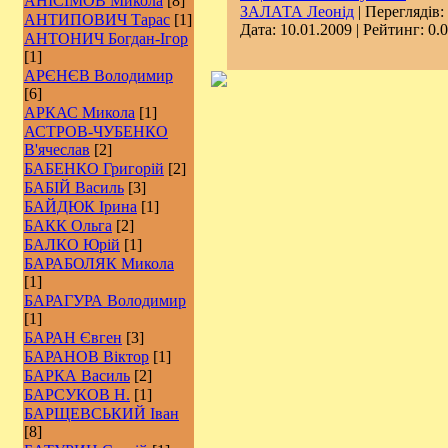
АНІСІМОВ Микола
[8]
ЗАЛАТА Леонід
| Переглядів:
АНТИПОВИЧ Тарас
[1]
Дата:
10.01.2009
| Рейтинг: 0.0
АНТОНИЧ Богдан-Ігор
[1]
АРЄНЄВ Володимир
[6]
АРКАС Микола
[1]
АСТРОВ-ЧУБЕНКО
В'ячеслав
[2]
БАБЕНКО Григорій
[2]
БАБІЙ Василь
[3]
БАЙДЮК Ірина
[1]
БАКК Ольга
[2]
БАЛКО Юрій
[1]
БАРАБОЛЯК Микола
[1]
БАРАГУРА Володимир
[1]
БАРАН Євген
[3]
БАРАНОВ Віктор
[1]
БАРКА Василь
[2]
БАРСУКОВ Н.
[1]
БАРЩЕВСЬКИЙ Іван
[8]