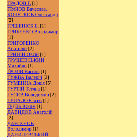
ГРАДОВ Г.
[1]
ГРАЧОВ Вячеслав,
КОЧЕТКОВ Олександр
[2]
ГРЕБЕНЮК Б.
[1]
ГРИБЕНКО Володимир
[1]
ГРИГОРЕНКО
Анатолій
[2]
ГРИНІН Овсій
[1]
ГРУШЕВСЬКИЙ
Михайло
[1]
ҐРОЗІВ Василь
[1]
ГУЖВА Валерій
[2]
ГУМЕННА Докія
[5]
ГУРТІЙ Тетяна
[1]
ГУСЄВ Володимир
[2]
ГУЦАЛО Євген
[1]
ҐЕДЗЬ Юхим
[1]
ДАВИДОВ Анатолій
[2]
ДАНІХНОВ
Володимир
[1]
ДАНИЛЕВСЬКИЙ