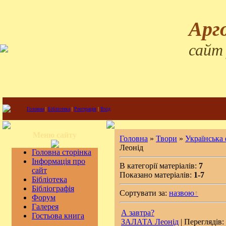
Арг
сайт
Головна
|
Бібліотека
|
Реєстрація
|
Вхід
Меню сайту
Головна
»
Твори
»
Українська
Леонід
Головна сторінка
Інформація про
В категорії матеріалів:
7
сайт
Показано матеріалів:
1-7
Бібліотека
Бібліографія
Сортувати за:
назвою
Форум
Галерея
А завтра?
Гостьова книга
ЗАЛАТА Леонід
| Переглядів: