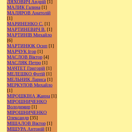
ЛЯХОВИЧ Андрій
[1]
МАЛИК Галина
[1]
МАЛЯРОВ Анатолій
[1]
МАРИНЕНКО С.
[1]
МАРТИНЕВИЧ В.
[1]
МАРТИНІВ Михайло
[6]
МАРТИНЮК Осип
[1]
МАРЧУК Ігор
[1]
МАСЛОВ Віктор
[4]
МАСЛЯК Петро
[1]
МАЧТЕТ Григорій
[1]
МЕЛЕШКО Фотій
[1]
МЕЛЬНИК Лариса
[1]
МЕРКУЛОВ Михайло
[1]
МІРОШКІНА Жанна
[1]
МІРОШНИЧЕНКО
Володимир
[1]
МІРОШНИЧЕНКО
Олександр
[35]
МІШАЛОВ Віктор
[1]
МІШУРА Антоній
[1]