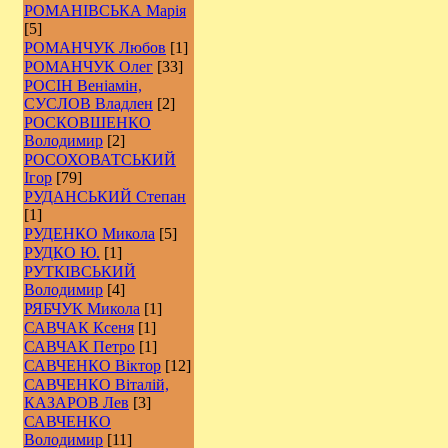
РОМАНІВСЬКА Марія
[5]
РОМАНЧУК Любов
[1]
РОМАНЧУК Олег
[33]
РОСІН Веніамін,
СУСЛОВ Владлен
[2]
РОCКОВШЕНКО
Володимир
[2]
РОСОХОВАТСЬКИЙ
Ігор
[79]
РУДАНСЬКИЙ Степан
[1]
РУДЕНКО Микола
[5]
РУДКО Ю.
[1]
РУТКІВСЬКИЙ
Володимир
[4]
РЯБЧУК Микола
[1]
САВЧАК Ксеня
[1]
САВЧАК Петро
[1]
САВЧЕНКО Віктор
[12]
САВЧЕНКО Віталій,
КАЗАРОВ Лев
[3]
САВЧЕНКО
Володимир
[11]