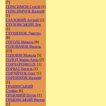
[7]
ГЕРАСИМОВ Сергій
[1]
ГЕРАСИМЧУК Валерій
[1]
ГЛАЗОВИЙ Андрій
[1]
ГЛУХОВСЬКИЙ Лев
[1]
ГЛУШЕНОК Дмитро
[6]
ГОГОЛЬ Микола
[8]
ГОЛОВАЧОВ Василь
[13]
ГОЛОВІН Микола
[5]
ГОЛОД Марія-Анна
[2]
ГОНЧАРЕНКО П.
[1]
ГОРВАТ Василь
[1]
ГОРДІЙЧУК Олег
[1]
ГОРПИНЮК Назарій
[1]
ГРАБИНСЬКИЙ
Стефан
[6]
ГРАБОВИЙ Петро
[1]
ГРАБОВСЬКИЙ Віктор
[1]