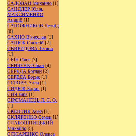
САДОВАН Михайло
[1]
САНДЛЕР Юлія,
МАКСИМЕНКО
Андрій
[1]
САПОЖНИКОВ Леонід
[8]
САХНО В'ячеслав
[1]
САЦЮК Олексій
[2]
СВИРИДОВА Тетяна
[1]
СЕЇН Олег
[3]
СЕНЧЕНКО Іван
[4]
СЕРЕДА Богдан
[2]
СЕРЕДА Борис
[1]
СЄРОВА Алла
[1]
СИДЮК Борис
[1]
СИЧ Віра
[1]
СІРОМАНЕЦЬ Л. С. О.
[1]
СКЕПТИК Хома
[1]
СКЛЯРЕНКО Семен
[1]
СЛАБОШПИЦЬКИЙ
Михайло
[5]
СЛІСАРЕНКО Олекса