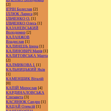
[2]
ІГРІН Болеслав
[2]
ІЛЛЮК Лариса
[0]
ІЛЬЧЕНКО О.
[1]
ІЛЬЧЕНКО Олесь
[1]
КАЗАНЕВСЬКИЙ
Володимир
[2]
КАЛАНЖОВ
Владислав
[1]
КАЛИНЕЦЬ Ірина
[1]
КАЛИНОВИЧ Марія
[1]
КАЛИТОВСЬКА Марта
[2]
КАЛМИКОВА І.
[1]
КАЛЬНИЦЬКИЙ Яків
[1]
КАМЕНЩИК Віталій
[0]
КАПІЙ Мирослав
[4]
КАРДИНАЛОВСЬКА
Єлизавета
[3]
КАСЯНЮК Сандро
[1]
КАЦАЙ Олексій
[1]