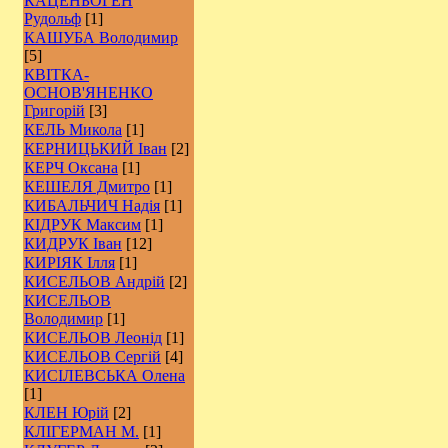
КАЦЕНБОГЕН
Рудольф
[1]
КАШУБА Володимир
[5]
КВІТКА-
ОСНОВ'ЯНЕНКО
Григорій
[3]
КЕЛЬ Микола
[1]
КЕРНИЦЬКИЙ Іван
[2]
КЕРЧ Оксана
[1]
КЕШЕЛЯ Дмитро
[1]
КИБАЛЬЧИЧ Надія
[1]
КІДРУК Максим
[1]
КИДРУК Іван
[12]
КИРІЯК Ілля
[1]
КИСЕЛЬОВ Андрій
[2]
КИСЕЛЬОВ
Володимир
[1]
КИСЕЛЬОВ Леонід
[1]
КИСЕЛЬОВ Сергій
[4]
КИСІЛЕВСЬКА Олена
[1]
КЛЕН Юрій
[2]
КЛІГЕРМАН М.
[1]