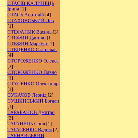
СТАСІВ-КАЛИНЕЦЬ
Ірина
[1]
СТАСЬ Анатолій
[4]
СТАХОВСЬКИЙ Лев
[1]
СТЕФАНИК Василь
[3]
СТЕФИН Данило
[1]
СТЕФИН Маркіян
[1]
СТЕЦЕНКО Станіслав
[4]
СТОРОЖЕНКО Олекса
[3]
СТОРОЖЕНКО Павло
[1]
СТУСЕНКО Олександр
[1]
СУКАЧОВ Леонід
[2]
СУШИНСЬКИЙ Богдан
[1]
ТАРАБАНОВ Дмитро
[2]
ТАРАНЕЦЬ Соня
[1]
ТАРАСЕНКО Вадим
[2]
ТАРНАВСЬКИЙ