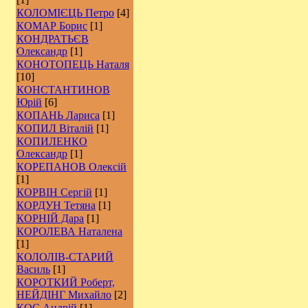
КОЛОМІЄЦЬ Петро
[4]
КОМАР Борис
[1]
КОНДРАТЬЄВ
Олександр
[1]
КОНОТОПЕЦЬ Наталя
[10]
КОНСТАНТИНОВ
Юрій
[6]
КОПАНЬ Лариса
[1]
КОПИЛ Віталій
[1]
КОПИЛЕНКО
Олександр
[1]
КОРЕПАНОВ Олексій
[1]
КОРВІН Сергій
[1]
КОРДУН Тетяна
[1]
КОРНІЙ Дара
[1]
КОРОЛЕВА Наталена
[1]
КОЛОЛІВ-СТАРИЙ
Василь
[1]
КОРОТКИЙ Роберт,
НЕЙДІНГ Михайло
[2]
КОС Андрій
[1]