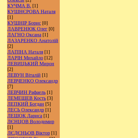
КУЧМА В.
[1]
КУШНЄРОВА Наталя
[1]
КУШНІР Борис
[0]
ЛАВРЕНЮК Олег
[0]
ЛАГНО Оксана
[1]
ЛАЗАРЕНКО Анатолій
[2]
ЛАПІНА Наталя
[1]
ЛАРІН Михайло
[12]
ЛЕВИЦЬКИЙ Мирон
[2]
ЛЕВУН Віталій
[1]
ЛЕВЧЕНКО Олександр
[7]
ЛЕВЧИН Рафаель
[1]
ЛЕМЕШЕВ Кость
[3]
ЛЕПКИЙ Богдан
[5]
ЛЕСЬ Олександр
[1]
ЛЕШОК Лариса
[1]
ЛЄНЦОВ Володимир
[1]
ЛЄДЄНЬОВ Віктор
[1]