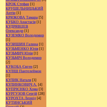
КРОК Стефан
[1]
КРУШЕЛЬНИЦЬКИЙ
Антін
[1]
КРЮКОВА Тамара
[5]
КУБКО Анастасія
[1]
КУДРЯВЦЕВ
Олександр
[1]
КУЗЕМКО Володимир
[1]
КУЗИШИН Галина
[1]
КУЗЬМЕНКО Юлія
[1]
КУЗЬМИЧ Юлія
[1]
КУЗЬМІЧ Володимир
[2]
КУКОБА Євген
[2]
КУЛІШ Пантелеймон
[1]
КУЛИК Наталя
[3]
КУЛИНКОВИЧ А.
[4]
КУПРІЄНКО Хома
[3]
КУРГУЗОВ Сергій
[28]
КУРОХТА Леонід
[4]
КУТИНСЬКИЙ
Олексій
[2]