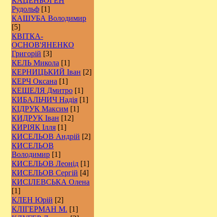
КАЦЕНБОГЕН
Рудольф
[1]
КАШУБА Володимир
[5]
КВІТКА-
ОСНОВ'ЯНЕНКО
Григорій
[3]
КЕЛЬ Микола
[1]
КЕРНИЦЬКИЙ Іван
[2]
КЕРЧ Оксана
[1]
КЕШЕЛЯ Дмитро
[1]
КИБАЛЬЧИЧ Надія
[1]
КІДРУК Максим
[1]
КИДРУК Іван
[12]
КИРІЯК Ілля
[1]
КИСЕЛЬОВ Андрій
[2]
КИСЕЛЬОВ
Володимир
[1]
КИСЕЛЬОВ Леонід
[1]
КИСЕЛЬОВ Сергій
[4]
КИСІЛЕВСЬКА Олена
[1]
КЛЕН Юрій
[2]
КЛІГЕРМАН М.
[1]