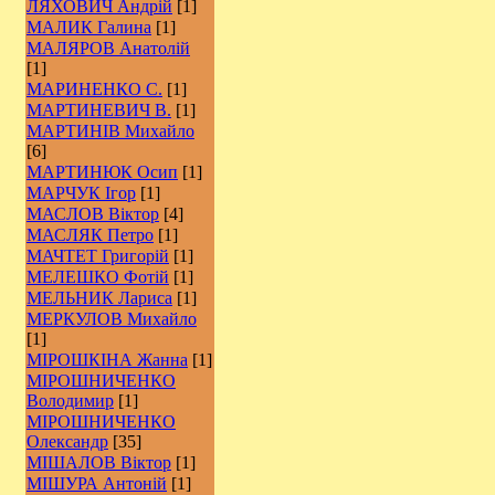
ЛЯХОВИЧ Андрій
[1]
МАЛИК Галина
[1]
МАЛЯРОВ Анатолій
[1]
МАРИНЕНКО С.
[1]
МАРТИНЕВИЧ В.
[1]
МАРТИНІВ Михайло
[6]
МАРТИНЮК Осип
[1]
МАРЧУК Ігор
[1]
МАСЛОВ Віктор
[4]
МАСЛЯК Петро
[1]
МАЧТЕТ Григорій
[1]
МЕЛЕШКО Фотій
[1]
МЕЛЬНИК Лариса
[1]
МЕРКУЛОВ Михайло
[1]
МІРОШКІНА Жанна
[1]
МІРОШНИЧЕНКО
Володимир
[1]
МІРОШНИЧЕНКО
Олександр
[35]
МІШАЛОВ Віктор
[1]
МІШУРА Антоній
[1]