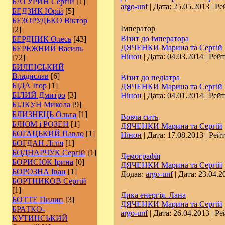
БАТУРИН Сергій
[1]
argo-unf
| Дата:
25.05.2013
| Ре
БЕДЗИК Юрій
[5]
БЕЗОРУДЬКО Віктор
Імператор
[2]
Візит до імператора
БЕРДНИК Олесь
[43]
ДЯЧЕНКИ Марина та Сергій
БЕРЕЖНИЙ Василь
Нінон
| Дата:
04.03.2014
| Рейт
[72]
БИЛІНСЬКИЙ
Владислав
[6]
Візит до педіатра
БІДА Ігор
[1]
ДЯЧЕНКИ Марина та Сергій
БІЛИЙ Дмитро
[3]
Нінон
| Дата:
04.01.2014
| Рейт
БІЛКУН Микола
[9]
БЛИЗНЕЦЬ Ольга
[1]
Вовча сить
БЛЮМ і РОЗЕН
[1]
ДЯЧЕНКИ Марина та Сергій
БОГАЦЬКИЙ Павло
[1]
Нінон
| Дата:
17.08.2013
| Рейт
БОГДАН Лілія
[1]
БОДНАРЧУК Сергій
[1]
Демографія
БОРИСЮК Ірина
[0]
ДЯЧЕНКИ Марина та Сергій
БОРОЗНА Іван
[1]
Додав:
argo-unf
| Дата:
23.04.2
БОРТНИКОВ Сергій
[1]
Дика енергія. Лана
БОТТЕ Пилип
[3]
ДЯЧЕНКИ Марина та Сергій
БРАТКО-
argo-unf
| Дата:
26.04.2013
| Ре
КУТИНСЬКИЙ