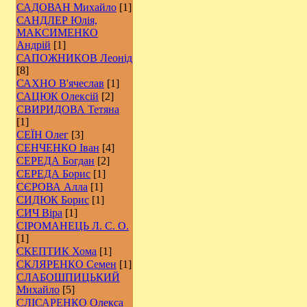
САДОВАН Михайло
[1]
САНДЛЕР Юлія,
МАКСИМЕНКО
Андрій
[1]
САПОЖНИКОВ Леонід
[8]
САХНО В'ячеслав
[1]
САЦЮК Олексій
[2]
СВИРИДОВА Тетяна
[1]
СЕЇН Олег
[3]
СЕНЧЕНКО Іван
[4]
СЕРЕДА Богдан
[2]
СЕРЕДА Борис
[1]
СЄРОВА Алла
[1]
СИДЮК Борис
[1]
СИЧ Віра
[1]
СІРОМАНЕЦЬ Л. С. О.
[1]
СКЕПТИК Хома
[1]
СКЛЯРЕНКО Семен
[1]
СЛАБОШПИЦЬКИЙ
Михайло
[5]
СЛІСАРЕНКО Олекса