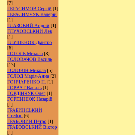
[7]
ГЕРАСИМОВ Сергій
[1]
ГЕРАСИМЧУК Валерій
[1]
ГЛАЗОВИЙ Андрій
[1]
ГЛУХОВСЬКИЙ Лев
[1]
ГЛУШЕНОК Дмитро
[6]
ГОГОЛЬ Микола
[8]
ГОЛОВАЧОВ Василь
[13]
ГОЛОВІН Микола
[5]
ГОЛОД Марія-Анна
[2]
ГОНЧАРЕНКО П.
[1]
ГОРВАТ Василь
[1]
ГОРДІЙЧУК Олег
[1]
ГОРПИНЮК Назарій
[1]
ГРАБИНСЬКИЙ
Стефан
[6]
ГРАБОВИЙ Петро
[1]
ГРАБОВСЬКИЙ Віктор
[1]