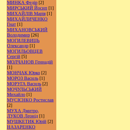
МИНКА Федір
[2]
МИРСЬКИЙ Йосип
[1]
МИХАЙЛІВ Марія
[1]
МИХАЙЛИЧЕНКО
Гнат
[1]
МИХАНОВСЬКИЙ
Володимир
[26]
МОГИЛЕВИЦЬ
Олександр
[1]
МОГИЛЬОВЦЕВ
Сергій
[5]
МОЛЧАНОВ Геннадій
[1]
МОНЧАК Юрко
[2]
МОРОЗ Василь
[1]
МОРУГА Василь
[2]
МОЧУЛЬСЬКИЙ
Михайло
[1]
МУСІЄНКО Ростислав
[2]
МУХА Дмитро,
ЛУКОВ Леонід
[1]
МУШКЕТИК Юрій
[2]
НАЗАРЕНКО