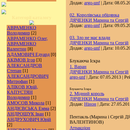
Додав:
argo-unf
| Дата:
08.05.2
02. Королівська обіцянка
Категорії каталогу
ДЯЧЕНКИ Марина та Сергій
Додав:
argo-unf
| Дата:
09.05.2
АВРАМЕНКО
Володимир
[2]
03. Зло не має влади
АВРАМЕНКО Олег,
ДЯЧЕНКИ Марина та Сергій
АВРАМЕНКО
Додав:
argo-unf
| Дата:
10.05.2
Валентин
[8]
АДАМОВИЧ Едуард
[0]
АКІМОВ Ігор
[3]
Блукаюча Іскра
АЛЕКСАНДРОВ
1. Варан
Степан
[1]
ДЯЧЕНКИ Марина та Сергій
АЛЕКСАНДРОВИЧ
argo-unf
| Дата:
07.05.2013
| Ре
Митрофан
[1]
АЛІКОВ Юрій,
Б
лукаюча Іскра
КАПУСТЯН
2. Мідний король
Володимир
[1]
ДЯЧЕНКИ Марина та Сергій
АМОСОВ Микола
[1]
Додав:
Нінон
| Дата:
27.05.201
АНДІЄВСЬКА Емма
[2]
АНДРОЩУК Іван
[1]
Пентакль (Марина і Сергій 
АНДРУХОВИЧ Юрій
ВАЛЕНТИНОВ)
[2]
Атракціон