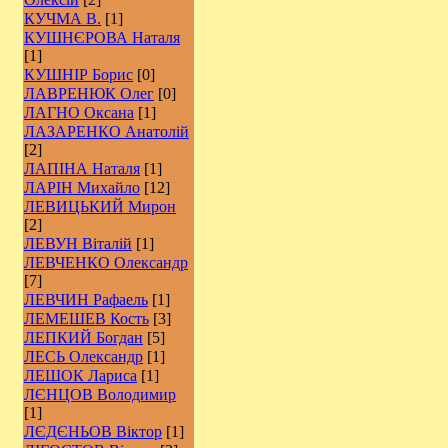
КУЧМА В.
[1]
КУШНЄРОВА Наталя
[1]
КУШНІР Борис
[0]
ЛАВРЕНЮК Олег
[0]
ЛАГНО Оксана
[1]
ЛАЗАРЕНКО Анатолій
[2]
ЛАПІНА Наталя
[1]
ЛАРІН Михайло
[12]
ЛЕВИЦЬКИЙ Мирон
[2]
ЛЕВУН Віталій
[1]
ЛЕВЧЕНКО Олександр
[7]
ЛЕВЧИН Рафаель
[1]
ЛЕМЕШЕВ Кость
[3]
ЛЕПКИЙ Богдан
[5]
ЛЕСЬ Олександр
[1]
ЛЕШОК Лариса
[1]
ЛЄНЦОВ Володимир
[1]
ЛЄДЄНЬОВ Віктор
[1]