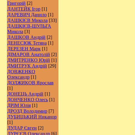
Григорій
[2]
ДАНТЕЙК Ігор
[1]
ДАРЕВИЧ Данило
[1]
ДАШКІЄВ Микола
[33]
ДАШКІЄВ-ШУЛЬГА
Микола
[3]
ДАШКОВ Андрій
[2]
ДЕНЕСЮК Тетяна
[1]
ДЕРЕЗЕН Марк
[1]
ДІМАРОВ Анатолій
[2]
ДМИТРЕНКО Юрій
[1]
ДМИТРУК Андрій
[29]
ДОВЖЕНКО
Олександр
[1]
ДОЛЖИКОВ Ярослав
[1]
ДОНЕЦЬ Андрій
[1]
ДОНЧЕНКО Олесь
[1]
ДРІМ Юлія
[1]
ДРОЗД Володимир
[7]
ДУБИЦЬКИЙ Никанор
[1]
ДУДАР Євген
[2]
ДУРЄЄВ Олександр
[6]