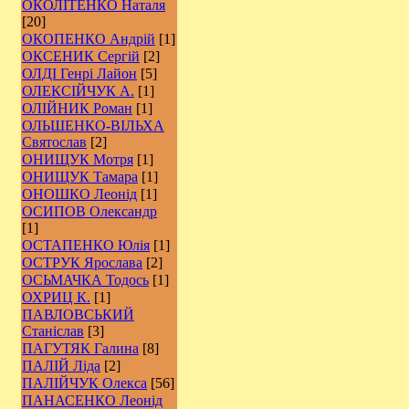
ОКОЛІТЕНКО Наталя
[20]
ОКОПЕНКО Андрій
[1]
ОКСЕНИК Сергій
[2]
ОЛДІ Генрі Лайон
[5]
ОЛЕКСІЙЧУК А.
[1]
ОЛІЙНИК Роман
[1]
ОЛЬШЕНКО-ВІЛЬХА
Святослав
[2]
ОНИЩУК Мотря
[1]
ОНИЩУК Тамара
[1]
ОНОШКО Леонід
[1]
ОСИПОВ Олександр
[1]
ОСТАПЕНКО Юлія
[1]
ОСТРУК Ярослава
[2]
ОСЬМАЧКА Тодось
[1]
ОХРИЦ К.
[1]
ПАВЛОВСЬКИЙ
Станіслав
[3]
ПАГУТЯК Галина
[8]
ПАЛІЙ Ліда
[2]
ПАЛІЙЧУК Олекса
[56]
ПАНАСЕНКО Леонід