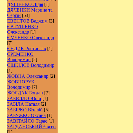
ДУШЕНКО Лідія
[1]
ДЯЧЕНКИ Марина та
Сергій
[53]
ЕВЕНТОВ Ваджим
[3]
ЄВТУШЕНКО
Олександр
[1]
ЄМЧЕНКО Олександр
[7]
ЄНДИК Ростислав
[1]
ЄРЕМЕНКО
Володимир
[2]
ЄШКІЛЄВ Володимир
[1]
ЖОВНА Олександр
[2]
ЖОВНОРУК
Володимир
[7]
ЖОЛДАК Богдан
[7]
ЗАБЄЛЛО Юрій
[1]
ЗАБІЛА Наталя
[2]
ЗАБІРКО Віталій
[5]
ЗАБУЖКО Оксана
[1]
ЗАВІТАЙЛО Тарас
[1]
ЗАГДАНСЬКИЙ Євген
[1]