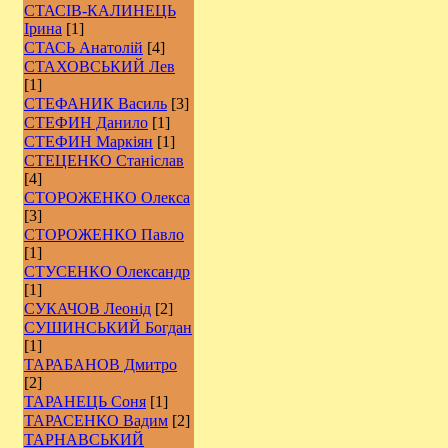
СТАСІВ-КАЛИНЕЦЬ
Ірина
[1]
СТАСЬ Анатолій
[4]
СТАХОВСЬКИЙ Лев
[1]
СТЕФАНИК Василь
[3]
СТЕФИН Данило
[1]
СТЕФИН Маркіян
[1]
СТЕЦЕНКО Станіслав
[4]
СТОРОЖЕНКО Олекса
[3]
СТОРОЖЕНКО Павло
[1]
СТУСЕНКО Олександр
[1]
СУКАЧОВ Леонід
[2]
СУШИНСЬКИЙ Богдан
[1]
ТАРАБАНОВ Дмитро
[2]
ТАРАНЕЦЬ Соня
[1]
ТАРАСЕНКО Вадим
[2]
ТАРНАВСЬКИЙ