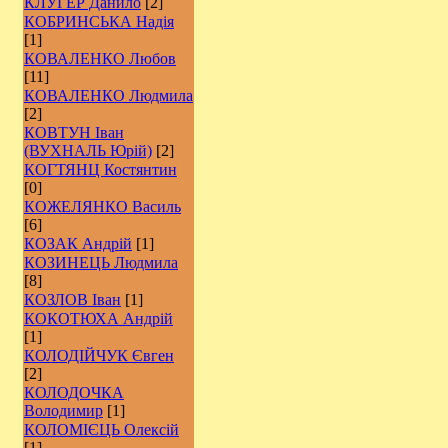
КЛУГЕР Данило
[2]
КОБРИНСЬКА Надія
[1]
КОВАЛЕНКО Любов
[11]
КОВАЛЕНКО Людмила
[2]
КОВТУН Іван
(ВУХНАЛЬ Юрій)
[2]
КОГТЯНЦ Костянтин
[0]
КОЖЕЛЯНКО Василь
[6]
КОЗАК Андрій
[1]
КОЗИНЕЦЬ Людмила
[8]
КОЗЛОВ Іван
[1]
КОКОТЮХА Андрій
[1]
КОЛОДІЙЧУК Євген
[2]
КОЛОДОЧКА
Володимир
[1]
КОЛОМІЄЦЬ Олексій
[1]