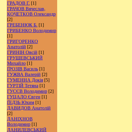
ГРАДОВ Г.
[1]
ГРАЧОВ Вячеслав,
КОЧЕТКОВ Олександр
[2]
ГРЕБЕНЮК Б.
[1]
ГРИБЕНКО Володимир
[1]
ГРИГОРЕНКО
Анатолій
[2]
ГРИНІН Овсій
[1]
ГРУШЕВСЬКИЙ
Михайло
[1]
ҐРОЗІВ Василь
[1]
ГУЖВА Валерій
[2]
ГУМЕННА Докія
[5]
ГУРТІЙ Тетяна
[1]
ГУСЄВ Володимир
[2]
ГУЦАЛО Євген
[1]
ҐЕДЗЬ Юхим
[1]
ДАВИДОВ Анатолій
[2]
ДАНІХНОВ
Володимир
[1]
ДАНИЛЕВСЬКИЙ