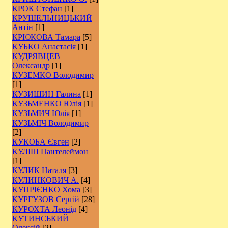
КРОК Стефан
[1]
КРУШЕЛЬНИЦЬКИЙ
Антін
[1]
КРЮКОВА Тамара
[5]
КУБКО Анастасія
[1]
КУДРЯВЦЕВ
Олександр
[1]
КУЗЕМКО Володимир
[1]
КУЗИШИН Галина
[1]
КУЗЬМЕНКО Юлія
[1]
КУЗЬМИЧ Юлія
[1]
КУЗЬМІЧ Володимир
[2]
КУКОБА Євген
[2]
КУЛІШ Пантелеймон
[1]
КУЛИК Наталя
[3]
КУЛИНКОВИЧ А.
[4]
КУПРІЄНКО Хома
[3]
КУРГУЗОВ Сергій
[28]
КУРОХТА Леонід
[4]
КУТИНСЬКИЙ
Олексій
[2]