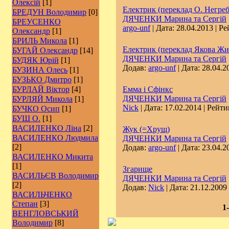
Олексій
[1]
Електрик (переклад О. Негреб
БРЕДУН Володимир
[0]
ДЯЧЕНКИ Марина та Сергій
БРЕУСЕНКО
argo-unf
| Дата:
28.04.2013
| Ре
Олександр
[1]
БРИЛЬ Микола
[1]
Електрик (переклад Якова Жи
БУГАЙ Олександр
[14]
ДЯЧЕНКИ Марина та Сергій
БУДЯК Юрій
[1]
Додав:
argo-unf
| Дата:
28.04.2
БУЗИНА Олесь
[1]
БУЗЬКО Дмитро
[1]
БУРЛАЙ Віктор
[4]
Емма і Сфінкс
ДЯЧЕНКИ Марина та Сергій
БУРЛЯЙ Микола
[1]
Nick
| Дата:
17.02.2014
| Рейтин
БУЧКО Осип
[1]
БУШ О.
[1]
ВАСИЛЕНКО Ліна
[2]
Жук (=Хрущ)
ВАСИЛЕНКО Людмила
ДЯЧЕНКИ Марина та Сергій
[2]
Додав:
argo-unf
| Дата:
23.04.2
ВАСИЛЕНКО Микита
[1]
Згарище
ВАСИЛЬЄВ Володимир
ДЯЧЕНКИ Марина та Сергій
[2]
Додав:
Nick
| Дата:
21.12.2009
ВАСИЛЬЧЕНКО
Степан
[3]
1
ВЕНГЛОВСЬКИЙ
Володимир
[8]