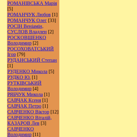
РОМАНІВСЬКА Марія
[5]
РОМАНЧУК Любов
[1]
РОМАНЧУК Олег
[33]
РОСІН Веніамін,
СУСЛОВ Владлен
[2]
РОCКОВШЕНКО
Володимир
[2]
РОСОХОВАТСЬКИЙ
Ігор
[79]
РУДАНСЬКИЙ Степан
[1]
РУДЕНКО Микола
[5]
РУДКО Ю.
[1]
РУТКІВСЬКИЙ
Володимир
[4]
РЯБЧУК Микола
[1]
САВЧАК Ксеня
[1]
САВЧАК Петро
[1]
САВЧЕНКО Віктор
[12]
САВЧЕНКО Віталій,
КАЗАРОВ Лев
[3]
САВЧЕНКО
Володимир
[11]