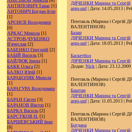
АНІСІМОВ Микола
[8]
ДЯЧЕНКИ Марина та Сергій
АНТИПОВИЧ Тарас
[1]
argo-unf
| Дата:
14.05.2013
| Ре
АНТОНИЧ Богдан-Ігор
[1]
Пентакль (Марина і Сергій 
АРЄНЄВ Володимир
ВАЛЕНТИНОВ)
[6]
Базар
АРКАС Микола
[1]
ДЯЧЕНКИ Марина та Сергій
АСТРОВ-ЧУБЕНКО
argo-unf
| Дата:
18.05.2013
| Ре
В'ячеслав
[2]
БАБЕНКО Григорій
[2]
БАБІЙ Василь
[3]
Баскетбол
БАЙДЮК Ірина
[1]
ДЯЧЕНКИ Марина та Сергій
Додав:
Nick
| Дата:
23.12.2009
БАКК Ольга
[2]
БАЛКО Юрій
[1]
БАРАБОЛЯК Микола
Пентакль (Марина і Сергій 
[1]
ВАЛЕНТИНОВ)
БАРАГУРА Володимир
Баштан
[1]
ДЯЧЕНКИ Марина та Сергій
БАРАН Євген
[3]
argo-unf
| Дата:
11.05.2013
| Ре
БАРАНОВ Віктор
[1]
БАРКА Василь
[2]
Пентакль (Марина і Сергій 
БАРСУКОВ Н.
[1]
ВАЛЕНТИНОВ)
БАРЩЕВСЬКИЙ Іван
Богдана
[8]
ДЯЧЕНКИ Марина та Сергій