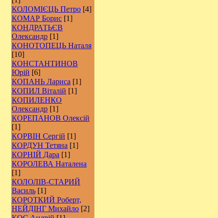
КОЛОМІЄЦЬ Петро
[4]
КОМАР Борис
[1]
КОНДРАТЬЄВ
Олександр
[1]
КОНОТОПЕЦЬ Наталя
[10]
КОНСТАНТИНОВ
Юрій
[6]
КОПАНЬ Лариса
[1]
КОПИЛ Віталій
[1]
КОПИЛЕНКО
Олександр
[1]
КОРЕПАНОВ Олексій
[1]
КОРВІН Сергій
[1]
КОРДУН Тетяна
[1]
КОРНІЙ Дара
[1]
КОРОЛЕВА Наталена
[1]
КОЛОЛІВ-СТАРИЙ
Василь
[1]
КОРОТКИЙ Роберт,
НЕЙДІНГ Михайло
[2]
КОС Андрій
[1]