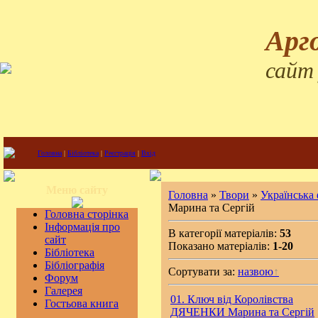
Арг
сайт
Головна
|
Бібліотека
|
Реєстрація
|
Вхід
Меню сайту
Головна
»
Твори
»
Українська
Марина та Сергій
Головна сторінка
Інформація про
В категорії матеріалів:
53
сайт
Показано матеріалів:
1-20
Бібліотека
Бібліографія
Сортувати за:
назвою
Форум
Галерея
01. Ключ від Королівства
Гостьова книга
ДЯЧЕНКИ Марина та Сергій