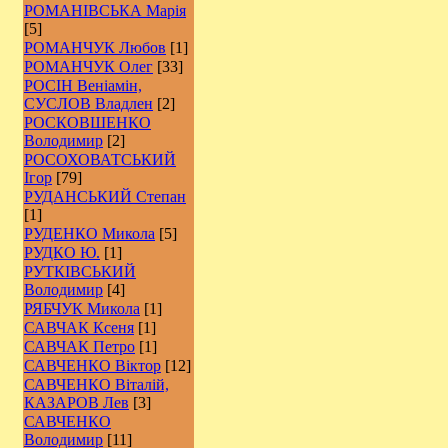
РОМАНІВСЬКА Марія
[5]
РОМАНЧУК Любов
[1]
РОМАНЧУК Олег
[33]
РОСІН Веніамін,
СУСЛОВ Владлен
[2]
РОCКОВШЕНКО
Володимир
[2]
РОСОХОВАТСЬКИЙ
Ігор
[79]
РУДАНСЬКИЙ Степан
[1]
РУДЕНКО Микола
[5]
РУДКО Ю.
[1]
РУТКІВСЬКИЙ
Володимир
[4]
РЯБЧУК Микола
[1]
САВЧАК Ксеня
[1]
САВЧАК Петро
[1]
САВЧЕНКО Віктор
[12]
САВЧЕНКО Віталій,
КАЗАРОВ Лев
[3]
САВЧЕНКО
Володимир
[11]