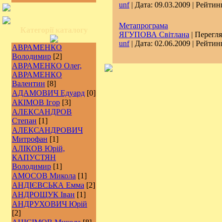
unf
| Дата:
09.03.2009
| Рейтинг
Метапрограма
Категорії каталогу
ЯГУПОВА Світлана
| Перегля
unf
| Дата:
02.06.2009
| Рейтинг
АВРАМЕНКО
Володимир
[2]
АВРАМЕНКО Олег,
АВРАМЕНКО
Валентин
[8]
АДАМОВИЧ Едуард
[0]
АКІМОВ Ігор
[3]
АЛЕКСАНДРОВ
Степан
[1]
АЛЕКСАНДРОВИЧ
Митрофан
[1]
АЛІКОВ Юрій,
КАПУСТЯН
Володимир
[1]
АМОСОВ Микола
[1]
АНДІЄВСЬКА Емма
[2]
АНДРОЩУК Іван
[1]
АНДРУХОВИЧ Юрій
[2]