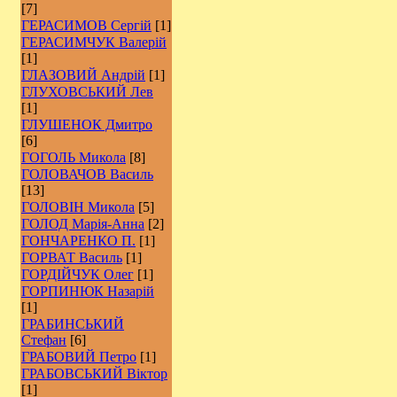
[7]
ГЕРАСИМОВ Сергій
[1]
ГЕРАСИМЧУК Валерій
[1]
ГЛАЗОВИЙ Андрій
[1]
ГЛУХОВСЬКИЙ Лев
[1]
ГЛУШЕНОК Дмитро
[6]
ГОГОЛЬ Микола
[8]
ГОЛОВАЧОВ Василь
[13]
ГОЛОВІН Микола
[5]
ГОЛОД Марія-Анна
[2]
ГОНЧАРЕНКО П.
[1]
ГОРВАТ Василь
[1]
ГОРДІЙЧУК Олег
[1]
ГОРПИНЮК Назарій
[1]
ГРАБИНСЬКИЙ
Стефан
[6]
ГРАБОВИЙ Петро
[1]
ГРАБОВСЬКИЙ Віктор
[1]