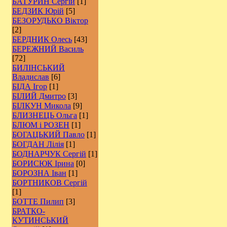
БАТУРИН Сергій
[1]
БЕДЗИК Юрій
[5]
БЕЗОРУДЬКО Віктор
[2]
БЕРДНИК Олесь
[43]
БЕРЕЖНИЙ Василь
[72]
БИЛІНСЬКИЙ
Владислав
[6]
БІДА Ігор
[1]
БІЛИЙ Дмитро
[3]
БІЛКУН Микола
[9]
БЛИЗНЕЦЬ Ольга
[1]
БЛЮМ і РОЗЕН
[1]
БОГАЦЬКИЙ Павло
[1]
БОГДАН Лілія
[1]
БОДНАРЧУК Сергій
[1]
БОРИСЮК Ірина
[0]
БОРОЗНА Іван
[1]
БОРТНИКОВ Сергій
[1]
БОТТЕ Пилип
[3]
БРАТКО-
КУТИНСЬКИЙ