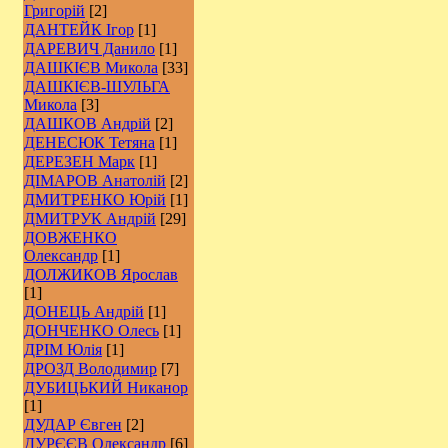
Григорій
[2]
ДАНТЕЙК Ігор
[1]
ДАРЕВИЧ Данило
[1]
ДАШКІЄВ Микола
[33]
ДАШКІЄВ-ШУЛЬГА
Микола
[3]
ДАШКОВ Андрій
[2]
ДЕНЕСЮК Тетяна
[1]
ДЕРЕЗЕН Марк
[1]
ДІМАРОВ Анатолій
[2]
ДМИТРЕНКО Юрій
[1]
ДМИТРУК Андрій
[29]
ДОВЖЕНКО
Олександр
[1]
ДОЛЖИКОВ Ярослав
[1]
ДОНЕЦЬ Андрій
[1]
ДОНЧЕНКО Олесь
[1]
ДРІМ Юлія
[1]
ДРОЗД Володимир
[7]
ДУБИЦЬКИЙ Никанор
[1]
ДУДАР Євген
[2]
ДУРЄЄВ Олександр
[6]