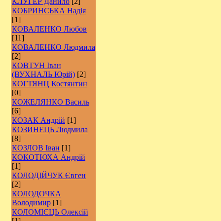
КЛУГЕР Данило
[2]
КОБРИНСЬКА Надія
[1]
КОВАЛЕНКО Любов
[11]
КОВАЛЕНКО Людмила
[2]
КОВТУН Іван
(ВУХНАЛЬ Юрій)
[2]
КОГТЯНЦ Костянтин
[0]
КОЖЕЛЯНКО Василь
[6]
КОЗАК Андрій
[1]
КОЗИНЕЦЬ Людмила
[8]
КОЗЛОВ Іван
[1]
КОКОТЮХА Андрій
[1]
КОЛОДІЙЧУК Євген
[2]
КОЛОДОЧКА
Володимир
[1]
КОЛОМІЄЦЬ Олексій
[1]