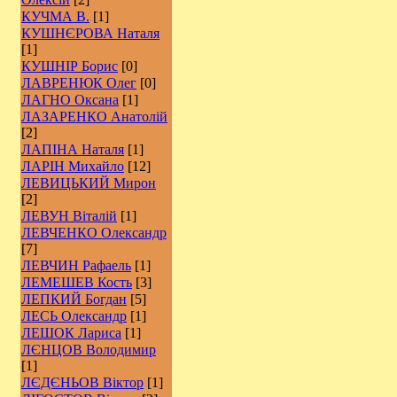
КУЧМА В.
[1]
КУШНЄРОВА Наталя
[1]
КУШНІР Борис
[0]
ЛАВРЕНЮК Олег
[0]
ЛАГНО Оксана
[1]
ЛАЗАРЕНКО Анатолій
[2]
ЛАПІНА Наталя
[1]
ЛАРІН Михайло
[12]
ЛЕВИЦЬКИЙ Мирон
[2]
ЛЕВУН Віталій
[1]
ЛЕВЧЕНКО Олександр
[7]
ЛЕВЧИН Рафаель
[1]
ЛЕМЕШЕВ Кость
[3]
ЛЕПКИЙ Богдан
[5]
ЛЕСЬ Олександр
[1]
ЛЕШОК Лариса
[1]
ЛЄНЦОВ Володимир
[1]
ЛЄДЄНЬОВ Віктор
[1]