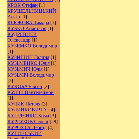
КРОК Стефан
[1]
КРУШЕЛЬНИЦЬКИЙ
Антін
[1]
КРЮКОВА Тамара
[5]
КУБКО Анастасія
[1]
КУДРЯВЦЕВ
Олександр
[1]
КУЗЕМКО Володимир
[1]
КУЗИШИН Галина
[1]
КУЗЬМЕНКО Юлія
[1]
КУЗЬМИЧ Юлія
[1]
КУЗЬМІЧ Володимир
[2]
КУКОБА Євген
[2]
КУЛІШ Пантелеймон
[1]
КУЛИК Наталя
[3]
КУЛИНКОВИЧ А.
[4]
КУПРІЄНКО Хома
[3]
КУРГУЗОВ Сергій
[28]
КУРОХТА Леонід
[4]
КУТИНСЬКИЙ
Олексій
[2]