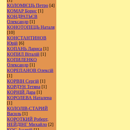
КОЛОМІЄЦЬ Петро
[4]
КОМАР Борис
[1]
КОНДРАТЬЄВ
Олександр
[1]
КОНОТОПЕЦЬ Наталя
[10]
КОНСТАНТИНОВ
Юрій
[6]
КОПАНЬ Лариса
[1]
КОПИЛ Віталій
[1]
КОПИЛЕНКО
Олександр
[1]
КОРЕПАНОВ Олексій
[1]
КОРВІН Сергій
[1]
КОРДУН Тетяна
[1]
КОРНІЙ Дара
[1]
КОРОЛЕВА Наталена
[1]
КОЛОЛІВ-СТАРИЙ
Василь
[1]
КОРОТКИЙ Роберт,
НЕЙДІНГ Михайло
[2]
КОС Андрій
[1]