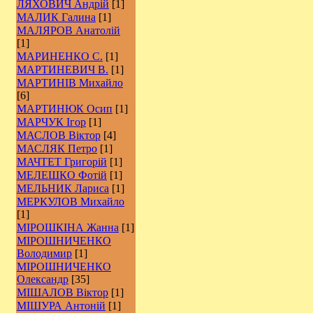
ЛЯХОВИЧ Андрій
[1]
МАЛИК Галина
[1]
МАЛЯРОВ Анатолій
[1]
МАРИНЕНКО С.
[1]
МАРТИНЕВИЧ В.
[1]
МАРТИНІВ Михайло
[6]
МАРТИНЮК Осип
[1]
МАРЧУК Ігор
[1]
МАСЛОВ Віктор
[4]
МАСЛЯК Петро
[1]
МАЧТЕТ Григорій
[1]
МЕЛЕШКО Фотій
[1]
МЕЛЬНИК Лариса
[1]
МЕРКУЛОВ Михайло
[1]
МІРОШКІНА Жанна
[1]
МІРОШНИЧЕНКО
Володимир
[1]
МІРОШНИЧЕНКО
Олександр
[35]
МІШАЛОВ Віктор
[1]
МІШУРА Антоній
[1]