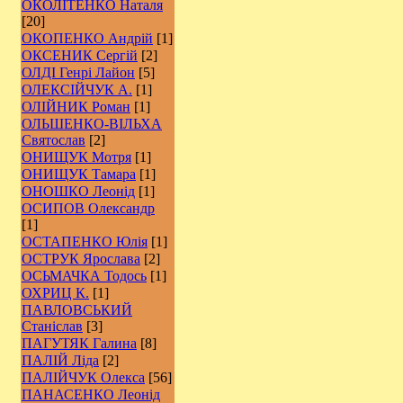
ОКОЛІТЕНКО Наталя
[20]
ОКОПЕНКО Андрій
[1]
ОКСЕНИК Сергій
[2]
ОЛДІ Генрі Лайон
[5]
ОЛЕКСІЙЧУК А.
[1]
ОЛІЙНИК Роман
[1]
ОЛЬШЕНКО-ВІЛЬХА
Святослав
[2]
ОНИЩУК Мотря
[1]
ОНИЩУК Тамара
[1]
ОНОШКО Леонід
[1]
ОСИПОВ Олександр
[1]
ОСТАПЕНКО Юлія
[1]
ОСТРУК Ярослава
[2]
ОСЬМАЧКА Тодось
[1]
ОХРИЦ К.
[1]
ПАВЛОВСЬКИЙ
Станіслав
[3]
ПАГУТЯК Галина
[8]
ПАЛІЙ Ліда
[2]
ПАЛІЙЧУК Олекса
[56]
ПАНАСЕНКО Леонід