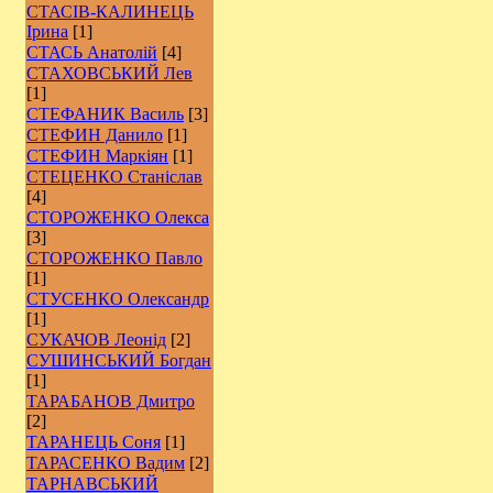
СТАСІВ-КАЛИНЕЦЬ
Ірина
[1]
СТАСЬ Анатолій
[4]
СТАХОВСЬКИЙ Лев
[1]
СТЕФАНИК Василь
[3]
СТЕФИН Данило
[1]
СТЕФИН Маркіян
[1]
СТЕЦЕНКО Станіслав
[4]
СТОРОЖЕНКО Олекса
[3]
СТОРОЖЕНКО Павло
[1]
СТУСЕНКО Олександр
[1]
СУКАЧОВ Леонід
[2]
СУШИНСЬКИЙ Богдан
[1]
ТАРАБАНОВ Дмитро
[2]
ТАРАНЕЦЬ Соня
[1]
ТАРАСЕНКО Вадим
[2]
ТАРНАВСЬКИЙ