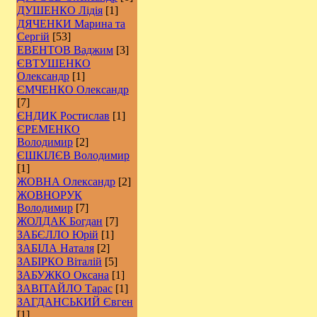
ДУШЕНКО Лідія
[1]
ДЯЧЕНКИ Марина та
Сергій
[53]
ЕВЕНТОВ Ваджим
[3]
ЄВТУШЕНКО
Олександр
[1]
ЄМЧЕНКО Олександр
[7]
ЄНДИК Ростислав
[1]
ЄРЕМЕНКО
Володимир
[2]
ЄШКІЛЄВ Володимир
[1]
ЖОВНА Олександр
[2]
ЖОВНОРУК
Володимир
[7]
ЖОЛДАК Богдан
[7]
ЗАБЄЛЛО Юрій
[1]
ЗАБІЛА Наталя
[2]
ЗАБІРКО Віталій
[5]
ЗАБУЖКО Оксана
[1]
ЗАВІТАЙЛО Тарас
[1]
ЗАГДАНСЬКИЙ Євген
[1]