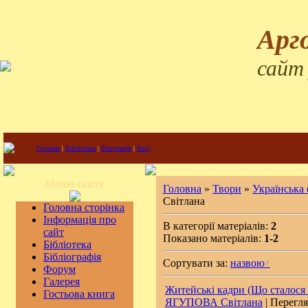
Арг
сайт
Головна
|
Бібліотека
|
Реєстрація
|
Вхід
Меню сайту
Головна
»
Твори
»
Українська
Світлана
Головна сторінка
Інформація про
В категорії матеріалів:
2
сайт
Показано матеріалів:
1-2
Бібліотека
Бібліографія
Сортувати за:
назвою
Форум
Галерея
Житейські кадри (Що сталося 
Гостьова книга
ЯГУПОВА Світлана
| Перегля