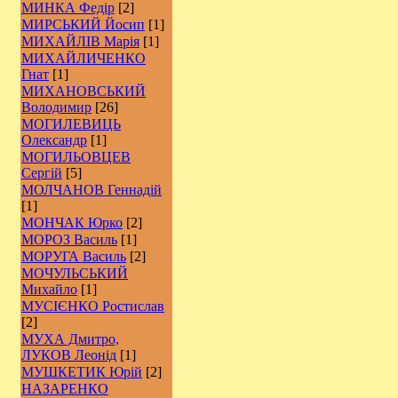
МИНКА Федір
[2]
МИРСЬКИЙ Йосип
[1]
МИХАЙЛІВ Марія
[1]
МИХАЙЛИЧЕНКО
Гнат
[1]
МИХАНОВСЬКИЙ
Володимир
[26]
МОГИЛЕВИЦЬ
Олександр
[1]
МОГИЛЬОВЦЕВ
Сергій
[5]
МОЛЧАНОВ Геннадій
[1]
МОНЧАК Юрко
[2]
МОРОЗ Василь
[1]
МОРУГА Василь
[2]
МОЧУЛЬСЬКИЙ
Михайло
[1]
МУСІЄНКО Ростислав
[2]
МУХА Дмитро,
ЛУКОВ Леонід
[1]
МУШКЕТИК Юрій
[2]
НАЗАРЕНКО