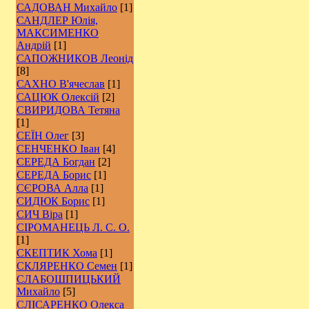
САДОВАН Михайло
[1]
САНДЛЕР Юлія,
МАКСИМЕНКО
Андрій
[1]
САПОЖНИКОВ Леонід
[8]
САХНО В'ячеслав
[1]
САЦЮК Олексій
[2]
СВИРИДОВА Тетяна
[1]
СЕЇН Олег
[3]
СЕНЧЕНКО Іван
[4]
СЕРЕДА Богдан
[2]
СЕРЕДА Борис
[1]
СЄРОВА Алла
[1]
СИДЮК Борис
[1]
СИЧ Віра
[1]
СІРОМАНЕЦЬ Л. С. О.
[1]
СКЕПТИК Хома
[1]
СКЛЯРЕНКО Семен
[1]
СЛАБОШПИЦЬКИЙ
Михайло
[5]
СЛІСАРЕНКО Олекса