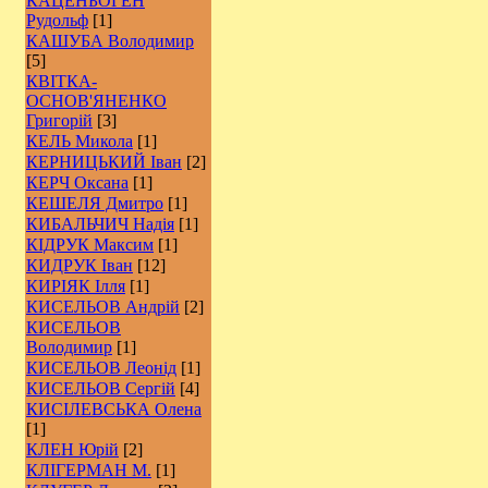
КАЦЕНБОГЕН
Рудольф
[1]
КАШУБА Володимир
[5]
КВІТКА-
ОСНОВ'ЯНЕНКО
Григорій
[3]
КЕЛЬ Микола
[1]
КЕРНИЦЬКИЙ Іван
[2]
КЕРЧ Оксана
[1]
КЕШЕЛЯ Дмитро
[1]
КИБАЛЬЧИЧ Надія
[1]
КІДРУК Максим
[1]
КИДРУК Іван
[12]
КИРІЯК Ілля
[1]
КИСЕЛЬОВ Андрій
[2]
КИСЕЛЬОВ
Володимир
[1]
КИСЕЛЬОВ Леонід
[1]
КИСЕЛЬОВ Сергій
[4]
КИСІЛЕВСЬКА Олена
[1]
КЛЕН Юрій
[2]
КЛІГЕРМАН М.
[1]