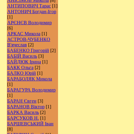
АНІСІМОВ Микола
[8]
АНТИПОВИЧ Тарас
[1]
АНТОНИЧ Богдан-Ігор
[1]
АРЄНЄВ Володимир
[6]
АРКАС Микола
[1]
АСТРОВ-ЧУБЕНКО
В'ячеслав
[2]
БАБЕНКО Григорій
[2]
БАБІЙ Василь
[3]
БАЙДЮК Ірина
[1]
БАКК Ольга
[2]
БАЛКО Юрій
[1]
БАРАБОЛЯК Микола
[1]
БАРАГУРА Володимир
[1]
БАРАН Євген
[3]
БАРАНОВ Віктор
[1]
БАРКА Василь
[2]
БАРСУКОВ Н.
[1]
БАРЩЕВСЬКИЙ Іван
[8]