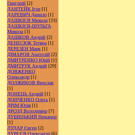
Григорій
[2]
ДАНТЕЙК Ігор
[1]
ДАРЕВИЧ Данило
[1]
ДАШКІЄВ Микола
[33]
ДАШКІЄВ-ШУЛЬГА
Микола
[3]
ДАШКОВ Андрій
[2]
ДЕНЕСЮК Тетяна
[1]
ДЕРЕЗЕН Марк
[1]
ДІМАРОВ Анатолій
[2]
ДМИТРЕНКО Юрій
[1]
ДМИТРУК Андрій
[29]
ДОВЖЕНКО
Олександр
[1]
ДОЛЖИКОВ Ярослав
[1]
ДОНЕЦЬ Андрій
[1]
ДОНЧЕНКО Олесь
[1]
ДРІМ Юлія
[1]
ДРОЗД Володимир
[7]
ДУБИЦЬКИЙ Никанор
[1]
ДУДАР Євген
[2]
ДУРЄЄВ Олександр
[6]