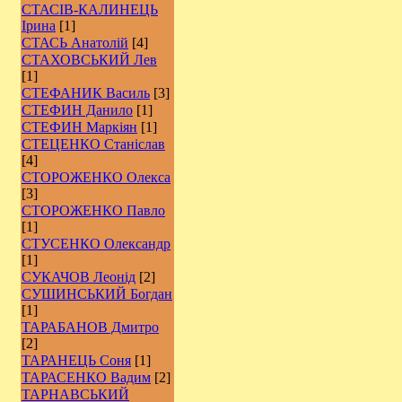
СТАСІВ-КАЛИНЕЦЬ
Ірина
[1]
СТАСЬ Анатолій
[4]
СТАХОВСЬКИЙ Лев
[1]
СТЕФАНИК Василь
[3]
СТЕФИН Данило
[1]
СТЕФИН Маркіян
[1]
СТЕЦЕНКО Станіслав
[4]
СТОРОЖЕНКО Олекса
[3]
СТОРОЖЕНКО Павло
[1]
СТУСЕНКО Олександр
[1]
СУКАЧОВ Леонід
[2]
СУШИНСЬКИЙ Богдан
[1]
ТАРАБАНОВ Дмитро
[2]
ТАРАНЕЦЬ Соня
[1]
ТАРАСЕНКО Вадим
[2]
ТАРНАВСЬКИЙ