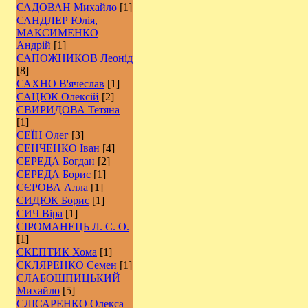
САДОВАН Михайло
[1]
САНДЛЕР Юлія,
МАКСИМЕНКО
Андрій
[1]
САПОЖНИКОВ Леонід
[8]
САХНО В'ячеслав
[1]
САЦЮК Олексій
[2]
СВИРИДОВА Тетяна
[1]
СЕЇН Олег
[3]
СЕНЧЕНКО Іван
[4]
СЕРЕДА Богдан
[2]
СЕРЕДА Борис
[1]
СЄРОВА Алла
[1]
СИДЮК Борис
[1]
СИЧ Віра
[1]
СІРОМАНЕЦЬ Л. С. О.
[1]
СКЕПТИК Хома
[1]
СКЛЯРЕНКО Семен
[1]
СЛАБОШПИЦЬКИЙ
Михайло
[5]
СЛІСАРЕНКО Олекса