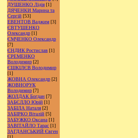
ДУШЕНКО Лідія
[1]
ДЯЧЕНКИ Марина та
Сергій
[53]
ЕВЕНТОВ Ваджим
[3]
ЄВТУШЕНКО
Олександр
[1]
ЄМЧЕНКО Олександр
[7]
ЄНДИК Ростислав
[1]
ЄРЕМЕНКО
Володимир
[2]
ЄШКІЛЄВ Володимир
[1]
ЖОВНА Олександр
[2]
ЖОВНОРУК
Володимир
[7]
ЖОЛДАК Богдан
[7]
ЗАБЄЛЛО Юрій
[1]
ЗАБІЛА Наталя
[2]
ЗАБІРКО Віталій
[5]
ЗАБУЖКО Оксана
[1]
ЗАВІТАЙЛО Тарас
[1]
ЗАГДАНСЬКИЙ Євген
[1]