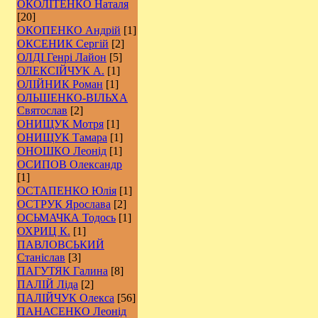
ОКОЛІТЕНКО Наталя
[20]
ОКОПЕНКО Андрій
[1]
ОКСЕНИК Сергій
[2]
ОЛДІ Генрі Лайон
[5]
ОЛЕКСІЙЧУК А.
[1]
ОЛІЙНИК Роман
[1]
ОЛЬШЕНКО-ВІЛЬХА
Святослав
[2]
ОНИЩУК Мотря
[1]
ОНИЩУК Тамара
[1]
ОНОШКО Леонід
[1]
ОСИПОВ Олександр
[1]
ОСТАПЕНКО Юлія
[1]
ОСТРУК Ярослава
[2]
ОСЬМАЧКА Тодось
[1]
ОХРИЦ К.
[1]
ПАВЛОВСЬКИЙ
Станіслав
[3]
ПАГУТЯК Галина
[8]
ПАЛІЙ Ліда
[2]
ПАЛІЙЧУК Олекса
[56]
ПАНАСЕНКО Леонід