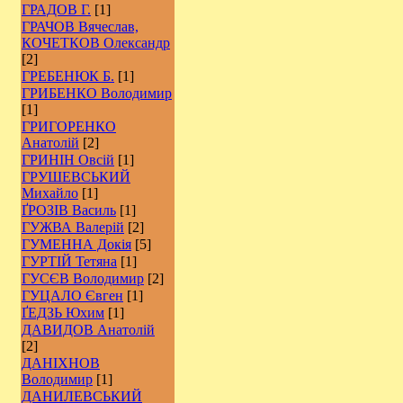
ГРАДОВ Г.
[1]
ГРАЧОВ Вячеслав,
КОЧЕТКОВ Олександр
[2]
ГРЕБЕНЮК Б.
[1]
ГРИБЕНКО Володимир
[1]
ГРИГОРЕНКО
Анатолій
[2]
ГРИНІН Овсій
[1]
ГРУШЕВСЬКИЙ
Михайло
[1]
ҐРОЗІВ Василь
[1]
ГУЖВА Валерій
[2]
ГУМЕННА Докія
[5]
ГУРТІЙ Тетяна
[1]
ГУСЄВ Володимир
[2]
ГУЦАЛО Євген
[1]
ҐЕДЗЬ Юхим
[1]
ДАВИДОВ Анатолій
[2]
ДАНІХНОВ
Володимир
[1]
ДАНИЛЕВСЬКИЙ