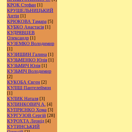
КРОК Стефан
[1]
КРУШЕЛЬНИЦЬКИЙ
Антін
[1]
КРЮКОВА Тамара
[5]
КУБКО Анастасія
[1]
КУДРЯВЦЕВ
Олександр
[1]
КУЗЕМКО Володимир
[1]
КУЗИШИН Галина
[1]
КУЗЬМЕНКО Юлія
[1]
КУЗЬМИЧ Юлія
[1]
КУЗЬМІЧ Володимир
[2]
КУКОБА Євген
[2]
КУЛІШ Пантелеймон
[1]
КУЛИК Наталя
[3]
КУЛИНКОВИЧ А.
[4]
КУПРІЄНКО Хома
[3]
КУРГУЗОВ Сергій
[28]
КУРОХТА Леонід
[4]
КУТИНСЬКИЙ
Олексій
[2]