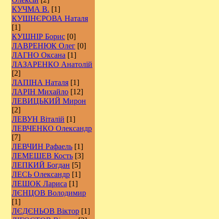
КУЧМА В.
[1]
КУШНЄРОВА Наталя
[1]
КУШНІР Борис
[0]
ЛАВРЕНЮК Олег
[0]
ЛАГНО Оксана
[1]
ЛАЗАРЕНКО Анатолій
[2]
ЛАПІНА Наталя
[1]
ЛАРІН Михайло
[12]
ЛЕВИЦЬКИЙ Мирон
[2]
ЛЕВУН Віталій
[1]
ЛЕВЧЕНКО Олександр
[7]
ЛЕВЧИН Рафаель
[1]
ЛЕМЕШЕВ Кость
[3]
ЛЕПКИЙ Богдан
[5]
ЛЕСЬ Олександр
[1]
ЛЕШОК Лариса
[1]
ЛЄНЦОВ Володимир
[1]
ЛЄДЄНЬОВ Віктор
[1]