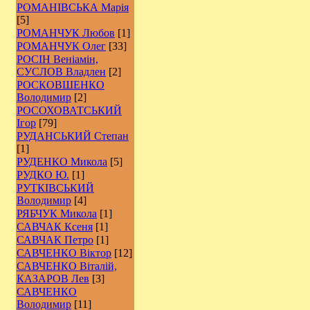
РОМАНІВСЬКА Марія
[5]
РОМАНЧУК Любов
[1]
РОМАНЧУК Олег
[33]
РОСІН Веніамін,
СУСЛОВ Владлен
[2]
РОCКОВШЕНКО
Володимир
[2]
РОСОХОВАТСЬКИЙ
Ігор
[79]
РУДАНСЬКИЙ Степан
[1]
РУДЕНКО Микола
[5]
РУДКО Ю.
[1]
РУТКІВСЬКИЙ
Володимир
[4]
РЯБЧУК Микола
[1]
САВЧАК Ксеня
[1]
САВЧАК Петро
[1]
САВЧЕНКО Віктор
[12]
САВЧЕНКО Віталій,
КАЗАРОВ Лев
[3]
САВЧЕНКО
Володимир
[11]