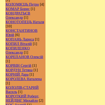
КОЛОМІЄЦЬ Петро
[4]
КОМАР Борис
[1]
КОНДРАТЬЄВ
Олександр
[1]
КОНОТОПЕЦЬ Наталя
[10]
КОНСТАНТИНОВ
Юрій
[6]
КОПАНЬ Лариса
[1]
КОПИЛ Віталій
[1]
КОПИЛЕНКО
Олександр
[1]
КОРЕПАНОВ Олексій
[1]
КОРВІН Сергій
[1]
КОРДУН Тетяна
[1]
КОРНІЙ Дара
[1]
КОРОЛЕВА Наталена
[1]
КОЛОЛІВ-СТАРИЙ
Василь
[1]
КОРОТКИЙ Роберт,
НЕЙДІНГ Михайло
[2]
КОС Андрій
[1]