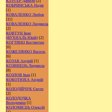
КЛУГЕР Данило
[2]
КОБРИНСЬКА Надія
[1]
КОВАЛЕНКО Любов
[11]
КОВАЛЕНКО Людмила
[2]
КОВТУН Іван
(ВУХНАЛЬ Юрій)
[2]
КОГТЯНЦ Костянтин
[0]
КОЖЕЛЯНКО Василь
[6]
КОЗАК Андрій
[1]
КОЗИНЕЦЬ Людмила
[8]
КОЗЛОВ Іван
[1]
КОКОТЮХА Андрій
[1]
КОЛОДІЙЧУК Євген
[2]
КОЛОДОЧКА
Володимир
[1]
КОЛОМІЄЦЬ Олексій
[1]