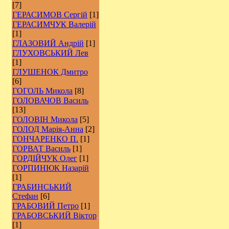
[7]
ГЕРАСИМОВ Сергій
[1]
ГЕРАСИМЧУК Валерій
[1]
ГЛАЗОВИЙ Андрій
[1]
ГЛУХОВСЬКИЙ Лев
[1]
ГЛУШЕНОК Дмитро
[6]
ГОГОЛЬ Микола
[8]
ГОЛОВАЧОВ Василь
[13]
ГОЛОВІН Микола
[5]
ГОЛОД Марія-Анна
[2]
ГОНЧАРЕНКО П.
[1]
ГОРВАТ Василь
[1]
ГОРДІЙЧУК Олег
[1]
ГОРПИНЮК Назарій
[1]
ГРАБИНСЬКИЙ
Стефан
[6]
ГРАБОВИЙ Петро
[1]
ГРАБОВСЬКИЙ Віктор
[1]