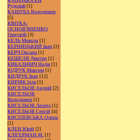
КАЦЕНБОГЕН
Рудольф
[1]
КАШУБА Володимир
[5]
КВІТКА-
ОСНОВ'ЯНЕНКО
Григорій
[3]
КЕЛЬ Микола
[1]
КЕРНИЦЬКИЙ Іван
[2]
КЕРЧ Оксана
[1]
КЕШЕЛЯ Дмитро
[1]
КИБАЛЬЧИЧ Надія
[1]
КІДРУК Максим
[1]
КИДРУК Іван
[12]
КИРІЯК Ілля
[1]
КИСЕЛЬОВ Андрій
[2]
КИСЕЛЬОВ
Володимир
[1]
КИСЕЛЬОВ Леонід
[1]
КИСЕЛЬОВ Сергій
[4]
КИСІЛЕВСЬКА Олена
[1]
КЛЕН Юрій
[2]
КЛІГЕРМАН М.
[1]