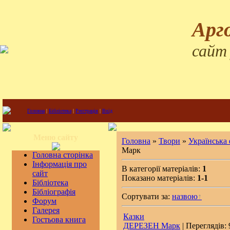
Арг
сайт
Головна
|
Бібліотека
|
Реєстрація
|
Вхід
Меню сайту
Головна
»
Твори
»
Українська
Марк
Головна сторінка
Інформація про
В категорії матеріалів:
1
сайт
Показано матеріалів:
1-1
Бібліотека
Бібліографія
Сортувати за:
назвою
Форум
Галерея
Казки
Гостьова книга
ДЕРЕЗЕН Марк
| Переглядів: 