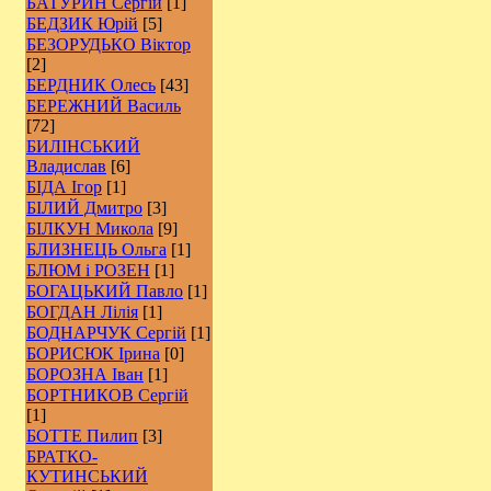
БАТУРИН Сергій
[1]
БЕДЗИК Юрій
[5]
БЕЗОРУДЬКО Віктор
[2]
БЕРДНИК Олесь
[43]
БЕРЕЖНИЙ Василь
[72]
БИЛІНСЬКИЙ
Владислав
[6]
БІДА Ігор
[1]
БІЛИЙ Дмитро
[3]
БІЛКУН Микола
[9]
БЛИЗНЕЦЬ Ольга
[1]
БЛЮМ і РОЗЕН
[1]
БОГАЦЬКИЙ Павло
[1]
БОГДАН Лілія
[1]
БОДНАРЧУК Сергій
[1]
БОРИСЮК Ірина
[0]
БОРОЗНА Іван
[1]
БОРТНИКОВ Сергій
[1]
БОТТЕ Пилип
[3]
БРАТКО-
КУТИНСЬКИЙ