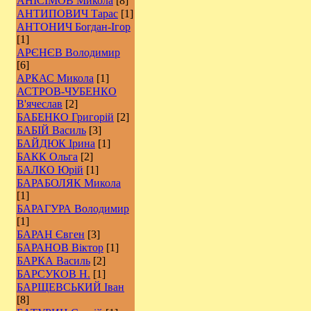
АНІСІМОВ Микола
[8]
АНТИПОВИЧ Тарас
[1]
АНТОНИЧ Богдан-Ігор
[1]
АРЄНЄВ Володимир
[6]
АРКАС Микола
[1]
АСТРОВ-ЧУБЕНКО
В'ячеслав
[2]
БАБЕНКО Григорій
[2]
БАБІЙ Василь
[3]
БАЙДЮК Ірина
[1]
БАКК Ольга
[2]
БАЛКО Юрій
[1]
БАРАБОЛЯК Микола
[1]
БАРАГУРА Володимир
[1]
БАРАН Євген
[3]
БАРАНОВ Віктор
[1]
БАРКА Василь
[2]
БАРСУКОВ Н.
[1]
БАРЩЕВСЬКИЙ Іван
[8]