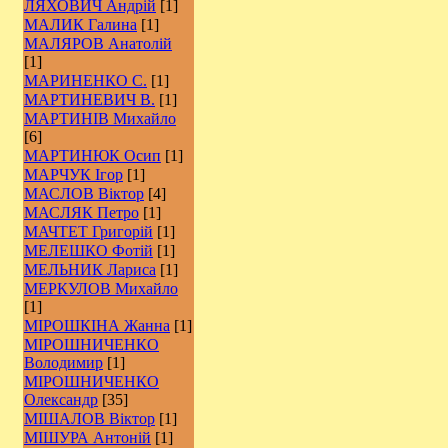
ЛЯХОВИЧ Андрій
[1]
МАЛИК Галина
[1]
МАЛЯРОВ Анатолій
[1]
МАРИНЕНКО С.
[1]
МАРТИНЕВИЧ В.
[1]
МАРТИНІВ Михайло
[6]
МАРТИНЮК Осип
[1]
МАРЧУК Ігор
[1]
МАСЛОВ Віктор
[4]
МАСЛЯК Петро
[1]
МАЧТЕТ Григорій
[1]
МЕЛЕШКО Фотій
[1]
МЕЛЬНИК Лариса
[1]
МЕРКУЛОВ Михайло
[1]
МІРОШКІНА Жанна
[1]
МІРОШНИЧЕНКО
Володимир
[1]
МІРОШНИЧЕНКО
Олександр
[35]
МІШАЛОВ Віктор
[1]
МІШУРА Антоній
[1]