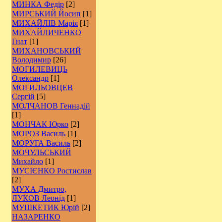
МИНКА Федір
[2]
МИРСЬКИЙ Йосип
[1]
МИХАЙЛІВ Марія
[1]
МИХАЙЛИЧЕНКО
Гнат
[1]
МИХАНОВСЬКИЙ
Володимир
[26]
МОГИЛЕВИЦЬ
Олександр
[1]
МОГИЛЬОВЦЕВ
Сергій
[5]
МОЛЧАНОВ Геннадій
[1]
МОНЧАК Юрко
[2]
МОРОЗ Василь
[1]
МОРУГА Василь
[2]
МОЧУЛЬСЬКИЙ
Михайло
[1]
МУСІЄНКО Ростислав
[2]
МУХА Дмитро,
ЛУКОВ Леонід
[1]
МУШКЕТИК Юрій
[2]
НАЗАРЕНКО