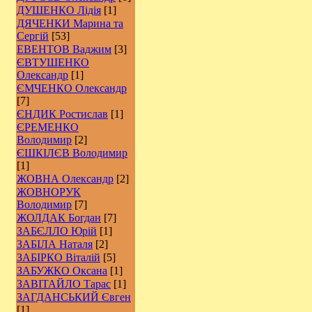
ДУШЕНКО Лідія
[1]
ДЯЧЕНКИ Марина та
Сергій
[53]
ЕВЕНТОВ Ваджим
[3]
ЄВТУШЕНКО
Олександр
[1]
ЄМЧЕНКО Олександр
[7]
ЄНДИК Ростислав
[1]
ЄРЕМЕНКО
Володимир
[2]
ЄШКІЛЄВ Володимир
[1]
ЖОВНА Олександр
[2]
ЖОВНОРУК
Володимир
[7]
ЖОЛДАК Богдан
[7]
ЗАБЄЛЛО Юрій
[1]
ЗАБІЛА Наталя
[2]
ЗАБІРКО Віталій
[5]
ЗАБУЖКО Оксана
[1]
ЗАВІТАЙЛО Тарас
[1]
ЗАГДАНСЬКИЙ Євген
[1]