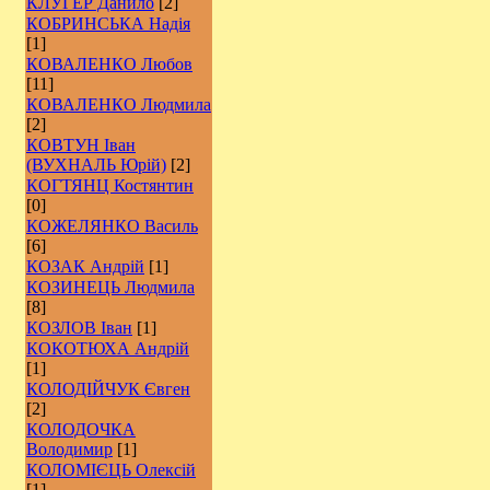
КЛУГЕР Данило
[2]
КОБРИНСЬКА Надія
[1]
КОВАЛЕНКО Любов
[11]
КОВАЛЕНКО Людмила
[2]
КОВТУН Іван
(ВУХНАЛЬ Юрій)
[2]
КОГТЯНЦ Костянтин
[0]
КОЖЕЛЯНКО Василь
[6]
КОЗАК Андрій
[1]
КОЗИНЕЦЬ Людмила
[8]
КОЗЛОВ Іван
[1]
КОКОТЮХА Андрій
[1]
КОЛОДІЙЧУК Євген
[2]
КОЛОДОЧКА
Володимир
[1]
КОЛОМІЄЦЬ Олексій
[1]