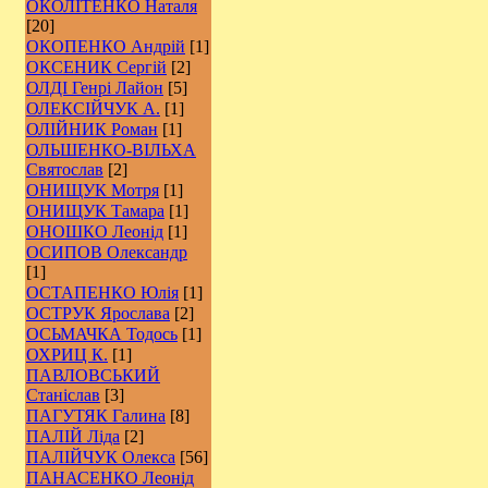
ОКОЛІТЕНКО Наталя
[20]
ОКОПЕНКО Андрій
[1]
ОКСЕНИК Сергій
[2]
ОЛДІ Генрі Лайон
[5]
ОЛЕКСІЙЧУК А.
[1]
ОЛІЙНИК Роман
[1]
ОЛЬШЕНКО-ВІЛЬХА
Святослав
[2]
ОНИЩУК Мотря
[1]
ОНИЩУК Тамара
[1]
ОНОШКО Леонід
[1]
ОСИПОВ Олександр
[1]
ОСТАПЕНКО Юлія
[1]
ОСТРУК Ярослава
[2]
ОСЬМАЧКА Тодось
[1]
ОХРИЦ К.
[1]
ПАВЛОВСЬКИЙ
Станіслав
[3]
ПАГУТЯК Галина
[8]
ПАЛІЙ Ліда
[2]
ПАЛІЙЧУК Олекса
[56]
ПАНАСЕНКО Леонід