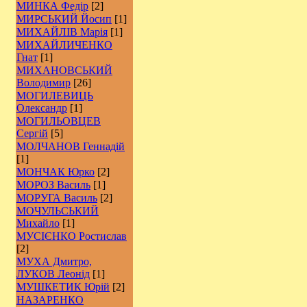
МИНКА Федір
[2]
МИРСЬКИЙ Йосип
[1]
МИХАЙЛІВ Марія
[1]
МИХАЙЛИЧЕНКО
Гнат
[1]
МИХАНОВСЬКИЙ
Володимир
[26]
МОГИЛЕВИЦЬ
Олександр
[1]
МОГИЛЬОВЦЕВ
Сергій
[5]
МОЛЧАНОВ Геннадій
[1]
МОНЧАК Юрко
[2]
МОРОЗ Василь
[1]
МОРУГА Василь
[2]
МОЧУЛЬСЬКИЙ
Михайло
[1]
МУСІЄНКО Ростислав
[2]
МУХА Дмитро,
ЛУКОВ Леонід
[1]
МУШКЕТИК Юрій
[2]
НАЗАРЕНКО