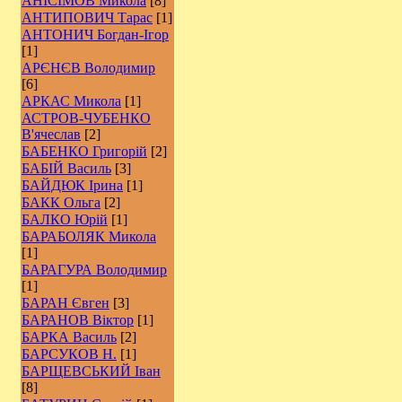
АНІСІМОВ Микола
[8]
АНТИПОВИЧ Тарас
[1]
АНТОНИЧ Богдан-Ігор
[1]
АРЄНЄВ Володимир
[6]
АРКАС Микола
[1]
АСТРОВ-ЧУБЕНКО
В'ячеслав
[2]
БАБЕНКО Григорій
[2]
БАБІЙ Василь
[3]
БАЙДЮК Ірина
[1]
БАКК Ольга
[2]
БАЛКО Юрій
[1]
БАРАБОЛЯК Микола
[1]
БАРАГУРА Володимир
[1]
БАРАН Євген
[3]
БАРАНОВ Віктор
[1]
БАРКА Василь
[2]
БАРСУКОВ Н.
[1]
БАРЩЕВСЬКИЙ Іван
[8]