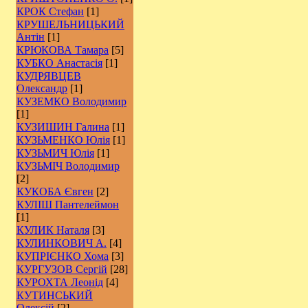
КРОК Стефан
[1]
КРУШЕЛЬНИЦЬКИЙ
Антін
[1]
КРЮКОВА Тамара
[5]
КУБКО Анастасія
[1]
КУДРЯВЦЕВ
Олександр
[1]
КУЗЕМКО Володимир
[1]
КУЗИШИН Галина
[1]
КУЗЬМЕНКО Юлія
[1]
КУЗЬМИЧ Юлія
[1]
КУЗЬМІЧ Володимир
[2]
КУКОБА Євген
[2]
КУЛІШ Пантелеймон
[1]
КУЛИК Наталя
[3]
КУЛИНКОВИЧ А.
[4]
КУПРІЄНКО Хома
[3]
КУРГУЗОВ Сергій
[28]
КУРОХТА Леонід
[4]
КУТИНСЬКИЙ
Олексій
[2]