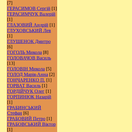
[7]
ГЕРАСИМОВ Сергій
[1]
ГЕРАСИМЧУК Валерій
[1]
ГЛАЗОВИЙ Андрій
[1]
ГЛУХОВСЬКИЙ Лев
[1]
ГЛУШЕНОК Дмитро
[6]
ГОГОЛЬ Микола
[8]
ГОЛОВАЧОВ Василь
[13]
ГОЛОВІН Микола
[5]
ГОЛОД Марія-Анна
[2]
ГОНЧАРЕНКО П.
[1]
ГОРВАТ Василь
[1]
ГОРДІЙЧУК Олег
[1]
ГОРПИНЮК Назарій
[1]
ГРАБИНСЬКИЙ
Стефан
[6]
ГРАБОВИЙ Петро
[1]
ГРАБОВСЬКИЙ Віктор
[1]