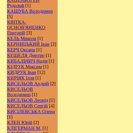
КАЦЕНБОГЕН
Рудольф
[1]
КАШУБА Володимир
[5]
КВІТКА-
ОСНОВ'ЯНЕНКО
Григорій
[3]
КЕЛЬ Микола
[1]
КЕРНИЦЬКИЙ Іван
[2]
КЕРЧ Оксана
[1]
КЕШЕЛЯ Дмитро
[1]
КИБАЛЬЧИЧ Надія
[1]
КІДРУК Максим
[1]
КИДРУК Іван
[12]
КИРІЯК Ілля
[1]
КИСЕЛЬОВ Андрій
[2]
КИСЕЛЬОВ
Володимир
[1]
КИСЕЛЬОВ Леонід
[1]
КИСЕЛЬОВ Сергій
[4]
КИСІЛЕВСЬКА Олена
[1]
КЛЕН Юрій
[2]
КЛІГЕРМАН М.
[1]