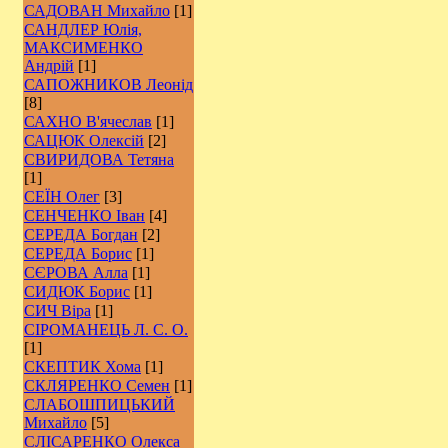
САДОВАН Михайло
[1]
САНДЛЕР Юлія,
МАКСИМЕНКО
Андрій
[1]
САПОЖНИКОВ Леонід
[8]
САХНО В'ячеслав
[1]
САЦЮК Олексій
[2]
СВИРИДОВА Тетяна
[1]
СЕЇН Олег
[3]
СЕНЧЕНКО Іван
[4]
СЕРЕДА Богдан
[2]
СЕРЕДА Борис
[1]
СЄРОВА Алла
[1]
СИДЮК Борис
[1]
СИЧ Віра
[1]
СІРОМАНЕЦЬ Л. С. О.
[1]
СКЕПТИК Хома
[1]
СКЛЯРЕНКО Семен
[1]
СЛАБОШПИЦЬКИЙ
Михайло
[5]
СЛІСАРЕНКО Олекса