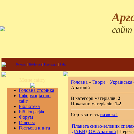
Арг
сайт
Головна
|
Бібліотека
|
Реєстрація
|
Вхід
Меню сайту
Головна
»
Твори
»
Українська
Анатолій
Головна сторінка
Інформація про
В категорії матеріалів:
2
сайт
Показано матеріалів:
1-2
Бібліотека
Бібліографія
Сортувати за:
назвою
Форум
Галерея
Планета синьо-зелених спалах
Гостьова книга
ДАВИДОВ Анатолій
| Перегл