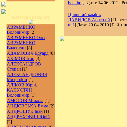
ben_hog
| Дата:
14.06.2012
| Ре
Цілющий камінь
Категорії каталогу
ДАВИДОВ Анатолій
| Перегл
unf
| Дата:
20.04.2010
| Рейтинг
АВРАМЕНКО
Володимир
[2]
АВРАМЕНКО Олег,
АВРАМЕНКО
Валентин
[8]
АДАМОВИЧ Едуард
[0]
АКІМОВ Ігор
[3]
АЛЕКСАНДРОВ
Степан
[1]
АЛЕКСАНДРОВИЧ
Митрофан
[1]
АЛІКОВ Юрій,
КАПУСТЯН
Володимир
[1]
АМОСОВ Микола
[1]
АНДІЄВСЬКА Емма
[2]
АНДРОЩУК Іван
[1]
АНДРУХОВИЧ Юрій
[2]