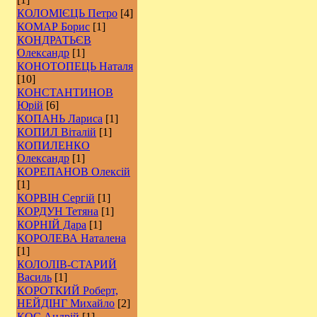
КОЛОМІЄЦЬ Петро
[4]
КОМАР Борис
[1]
КОНДРАТЬЄВ
Олександр
[1]
КОНОТОПЕЦЬ Наталя
[10]
КОНСТАНТИНОВ
Юрій
[6]
КОПАНЬ Лариса
[1]
КОПИЛ Віталій
[1]
КОПИЛЕНКО
Олександр
[1]
КОРЕПАНОВ Олексій
[1]
КОРВІН Сергій
[1]
КОРДУН Тетяна
[1]
КОРНІЙ Дара
[1]
КОРОЛЕВА Наталена
[1]
КОЛОЛІВ-СТАРИЙ
Василь
[1]
КОРОТКИЙ Роберт,
НЕЙДІНГ Михайло
[2]
КОС Андрій
[1]