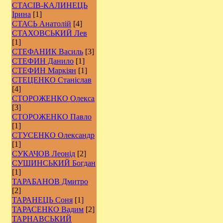
СТАСІВ-КАЛИНЕЦЬ
Ірина
[1]
СТАСЬ Анатолій
[4]
СТАХОВСЬКИЙ Лев
[1]
СТЕФАНИК Василь
[3]
СТЕФИН Данило
[1]
СТЕФИН Маркіян
[1]
СТЕЦЕНКО Станіслав
[4]
СТОРОЖЕНКО Олекса
[3]
СТОРОЖЕНКО Павло
[1]
СТУСЕНКО Олександр
[1]
СУКАЧОВ Леонід
[2]
СУШИНСЬКИЙ Богдан
[1]
ТАРАБАНОВ Дмитро
[2]
ТАРАНЕЦЬ Соня
[1]
ТАРАСЕНКО Вадим
[2]
ТАРНАВСЬКИЙ