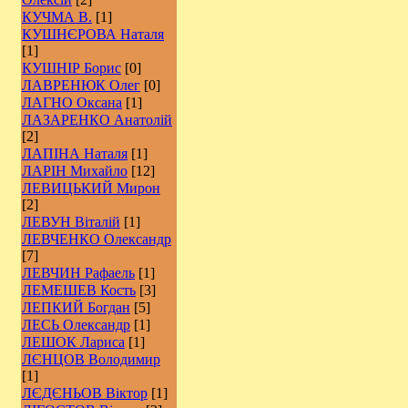
КУЧМА В.
[1]
КУШНЄРОВА Наталя
[1]
КУШНІР Борис
[0]
ЛАВРЕНЮК Олег
[0]
ЛАГНО Оксана
[1]
ЛАЗАРЕНКО Анатолій
[2]
ЛАПІНА Наталя
[1]
ЛАРІН Михайло
[12]
ЛЕВИЦЬКИЙ Мирон
[2]
ЛЕВУН Віталій
[1]
ЛЕВЧЕНКО Олександр
[7]
ЛЕВЧИН Рафаель
[1]
ЛЕМЕШЕВ Кость
[3]
ЛЕПКИЙ Богдан
[5]
ЛЕСЬ Олександр
[1]
ЛЕШОК Лариса
[1]
ЛЄНЦОВ Володимир
[1]
ЛЄДЄНЬОВ Віктор
[1]