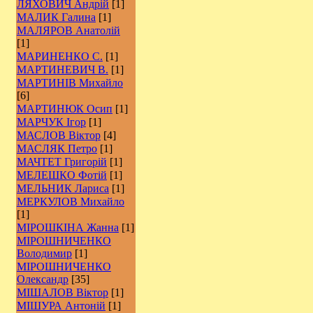
ЛЯХОВИЧ Андрій
[1]
МАЛИК Галина
[1]
МАЛЯРОВ Анатолій
[1]
МАРИНЕНКО С.
[1]
МАРТИНЕВИЧ В.
[1]
МАРТИНІВ Михайло
[6]
МАРТИНЮК Осип
[1]
МАРЧУК Ігор
[1]
МАСЛОВ Віктор
[4]
МАСЛЯК Петро
[1]
МАЧТЕТ Григорій
[1]
МЕЛЕШКО Фотій
[1]
МЕЛЬНИК Лариса
[1]
МЕРКУЛОВ Михайло
[1]
МІРОШКІНА Жанна
[1]
МІРОШНИЧЕНКО
Володимир
[1]
МІРОШНИЧЕНКО
Олександр
[35]
МІШАЛОВ Віктор
[1]
МІШУРА Антоній
[1]