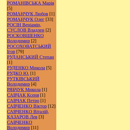
РОМАНІВСЬКА Марія
[5]
РОМАНЧУК Любов
[1]
РОМАНЧУК Олег
[33]
РОСІН Веніамін,
СУСЛОВ Владлен
[2]
РОCКОВШЕНКО
Володимир
[2]
РОСОХОВАТСЬКИЙ
Ігор
[79]
РУДАНСЬКИЙ Степан
[1]
РУДЕНКО Микола
[5]
РУДКО Ю.
[1]
РУТКІВСЬКИЙ
Володимир
[4]
РЯБЧУК Микола
[1]
САВЧАК Ксеня
[1]
САВЧАК Петро
[1]
САВЧЕНКО Віктор
[12]
САВЧЕНКО Віталій,
КАЗАРОВ Лев
[3]
САВЧЕНКО
Володимир
[11]