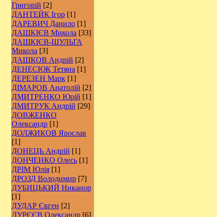
Григорій
[2]
ДАНТЕЙК Ігор
[1]
ДАРЕВИЧ Данило
[1]
ДАШКІЄВ Микола
[33]
ДАШКІЄВ-ШУЛЬГА
Микола
[3]
ДАШКОВ Андрій
[2]
ДЕНЕСЮК Тетяна
[1]
ДЕРЕЗЕН Марк
[1]
ДІМАРОВ Анатолій
[2]
ДМИТРЕНКО Юрій
[1]
ДМИТРУК Андрій
[29]
ДОВЖЕНКО
Олександр
[1]
ДОЛЖИКОВ Ярослав
[1]
ДОНЕЦЬ Андрій
[1]
ДОНЧЕНКО Олесь
[1]
ДРІМ Юлія
[1]
ДРОЗД Володимир
[7]
ДУБИЦЬКИЙ Никанор
[1]
ДУДАР Євген
[2]
ДУРЄЄВ Олександр
[6]