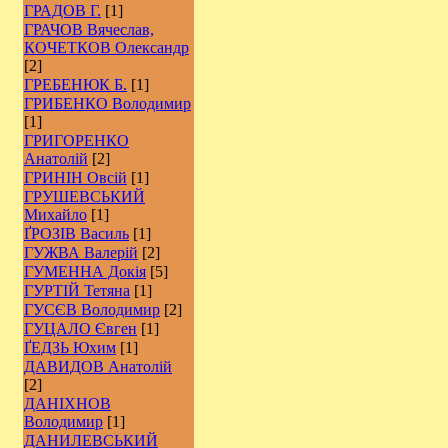
ГРАДОВ Г.
[1]
ГРАЧОВ Вячеслав,
КОЧЕТКОВ Олександр
[2]
ГРЕБЕНЮК Б.
[1]
ГРИБЕНКО Володимир
[1]
ГРИГОРЕНКО
Анатолій
[2]
ГРИНІН Овсій
[1]
ГРУШЕВСЬКИЙ
Михайло
[1]
ҐРОЗІВ Василь
[1]
ГУЖВА Валерій
[2]
ГУМЕННА Докія
[5]
ГУРТІЙ Тетяна
[1]
ГУСЄВ Володимир
[2]
ГУЦАЛО Євген
[1]
ҐЕДЗЬ Юхим
[1]
ДАВИДОВ Анатолій
[2]
ДАНІХНОВ
Володимир
[1]
ДАНИЛЕВСЬКИЙ