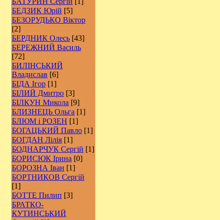
БАТУРИН Сергій
[1]
БЕДЗИК Юрій
[5]
БЕЗОРУДЬКО Віктор
[2]
БЕРДНИК Олесь
[43]
БЕРЕЖНИЙ Василь
[72]
БИЛІНСЬКИЙ
Владислав
[6]
БІДА Ігор
[1]
БІЛИЙ Дмитро
[3]
БІЛКУН Микола
[9]
БЛИЗНЕЦЬ Ольга
[1]
БЛЮМ і РОЗЕН
[1]
БОГАЦЬКИЙ Павло
[1]
БОГДАН Лілія
[1]
БОДНАРЧУК Сергій
[1]
БОРИСЮК Ірина
[0]
БОРОЗНА Іван
[1]
БОРТНИКОВ Сергій
[1]
БОТТЕ Пилип
[3]
БРАТКО-
КУТИНСЬКИЙ