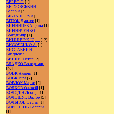
ВЕРЕС Я.
[1]
ВЕРХОВСЬКИЙ
Валерій
[2]
ВІВТАШ Юрій
[1]
ВІТЮК Дмитро
[1]
ВИННИЦЬКА Ірина
[1]
ВИННИЧЕНКО
Володимир
[1]
ВИННИЧУК Юрій
[12]
ВИСОЧЕНКО А.
[1]
ВИСТАВНИЙ
Владислав
[1]
ВИШНЯ Остап
[2]
ВЛАДКО Володимир
[46]
ВОВК Андрій
[1]
ВОВК Віра
[2]
ВОВЧОК Марко
[2]
ВОЛКОВ Олексій
[1]
ВОЛОДІН Леонід
[1]
ВОЛОЩУК Віктор
[5]
ВОЛЬНОВ Сергій
[1]
ВОРОНКОВ Валерій
[1]