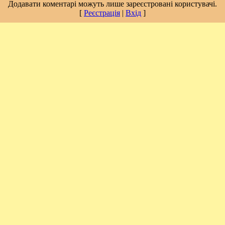
Додавати коментарі можуть лише зареєстровані користувачі.
[
Реєстрація
|
Вхід
]