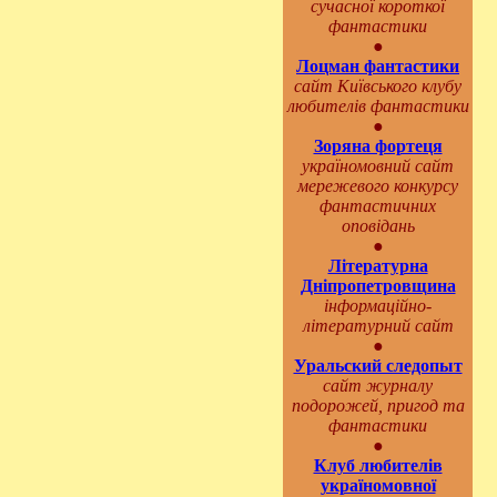
сучасної короткої
фантастики
●
Лоцман фантастики
сайт Київського клубу
любителів фантастики
●
Зоряна фортеця
україномовний сайт
мережевого конкурсу
фантастичних
оповідань
●
Літературна
Дніпропетровщина
інформаційно-
літературний сайт
●
Уральский следопыт
сайт журналу
подорожей, пригод та
фантастики
●
Клуб любителів
україномовної