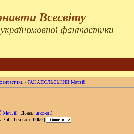
онавти Всесвіту
 україномовної фантастики
 фантастика
»
ГАНАПОЛЬСЬКИЙ Матвій
]
 Матвій
| Додав:
argo-unf
ь:
250
| Рейтинг:
0.0
/
0
|