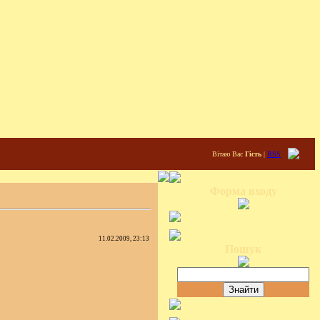
Вітаю Вас
Гість
|
RSS
Форма входу
11.02.2009, 23:13
Пошук