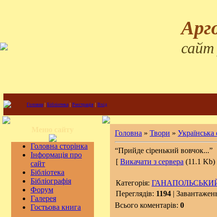
Арг
сайт
Головна
|
Бібліотека
|
Реєстрація
|
Вхід
Меню сайту
Головна
»
Твори
»
Українська
Головна сторінка
“Прийде сіренький вовчок...”
Інформація про
[
Викачати з сервера
(11.1 Kb) 
сайт
Бібліотека
Бібліографія
Категорія:
ГАНАПОЛЬСЬКИЙ
Форум
Переглядів:
1194
| Завантажен
Галерея
Всього коментарів:
0
Гостьова книга