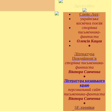
Друзі сайту
Спейс-Арт
:
українська
космічна поезія
сторінка
письменника-
фантаста
Олексія Кацая
●
Література
Придніпров'я
сторінка письменника-
фантаста
Віктора Савченка
●
Література козацького
краю
персональний сайт
письменника-фантаста
Віктора Савченка
●
SF-хроніки