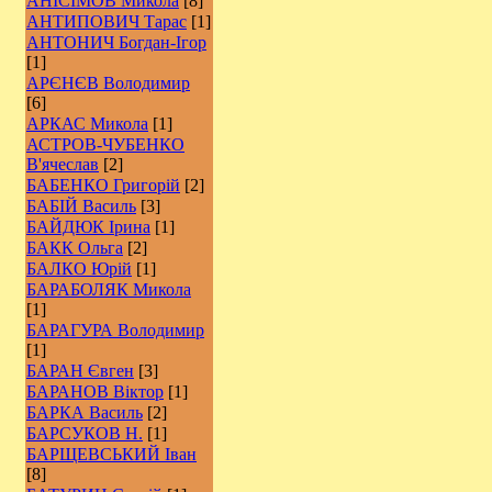
АНІСІМОВ Микола
[8]
АНТИПОВИЧ Тарас
[1]
АНТОНИЧ Богдан-Ігор
[1]
АРЄНЄВ Володимир
[6]
АРКАС Микола
[1]
АСТРОВ-ЧУБЕНКО
В'ячеслав
[2]
БАБЕНКО Григорій
[2]
БАБІЙ Василь
[3]
БАЙДЮК Ірина
[1]
БАКК Ольга
[2]
БАЛКО Юрій
[1]
БАРАБОЛЯК Микола
[1]
БАРАГУРА Володимир
[1]
БАРАН Євген
[3]
БАРАНОВ Віктор
[1]
БАРКА Василь
[2]
БАРСУКОВ Н.
[1]
БАРЩЕВСЬКИЙ Іван
[8]