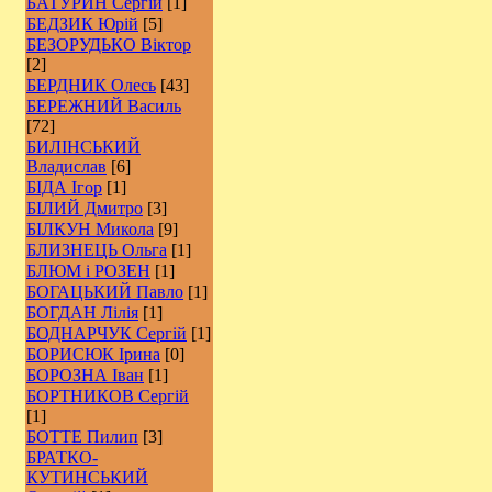
БАТУРИН Сергій
[1]
БЕДЗИК Юрій
[5]
БЕЗОРУДЬКО Віктор
[2]
БЕРДНИК Олесь
[43]
БЕРЕЖНИЙ Василь
[72]
БИЛІНСЬКИЙ
Владислав
[6]
БІДА Ігор
[1]
БІЛИЙ Дмитро
[3]
БІЛКУН Микола
[9]
БЛИЗНЕЦЬ Ольга
[1]
БЛЮМ і РОЗЕН
[1]
БОГАЦЬКИЙ Павло
[1]
БОГДАН Лілія
[1]
БОДНАРЧУК Сергій
[1]
БОРИСЮК Ірина
[0]
БОРОЗНА Іван
[1]
БОРТНИКОВ Сергій
[1]
БОТТЕ Пилип
[3]
БРАТКО-
КУТИНСЬКИЙ