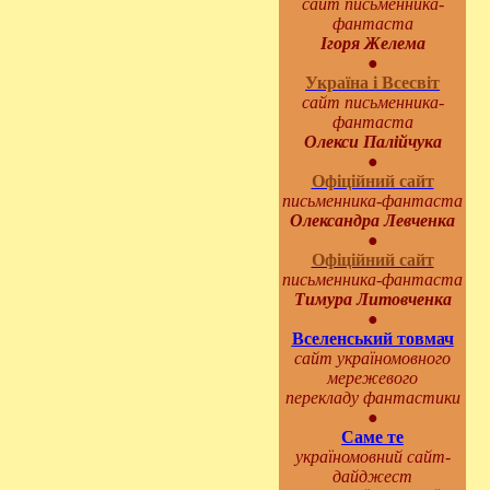
сайт письменника-
фантаста
Ігоря Желема
●
Україна і Всесвіт
сайт письменника-
фантаста
Олекси Палійчука
●
Офіційний сайт
письменника-фантаста
Олександра Левченка
●
Офіційний сайт
письменника-фантаста
Тимура Литовченка
●
Вселенський товмач
сайт україномовного
мережевого
перекладу фантастики
●
Саме те
україномовний сайт-
дайджест