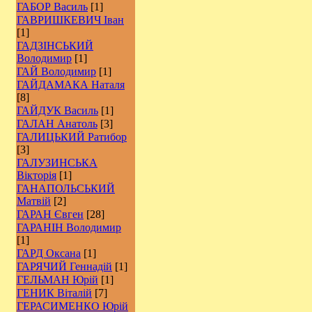
ГАБОР Василь
[1]
ГАВРИШКЕВИЧ Іван
[1]
ГАДЗІНСЬКИЙ
Володимир
[1]
ГАЙ Володимир
[1]
ГАЙДАМАКА Наталя
[8]
ГАЙДУК Василь
[1]
ГАЛАН Анатоль
[3]
ГАЛИЦЬКИЙ Ратибор
[3]
ГАЛУЗИНСЬКА
Вікторія
[1]
ГАНАПОЛЬСЬКИЙ
Матвій
[2]
ГАРАН Євген
[28]
ГАРАНІН Володимир
[1]
ГАРД Оксана
[1]
ГАРЯЧИЙ Геннадій
[1]
ГЕЛЬМАН Юрій
[1]
ГЕНИК Віталій
[7]
ГЕРАСИМЕНКО Юрій