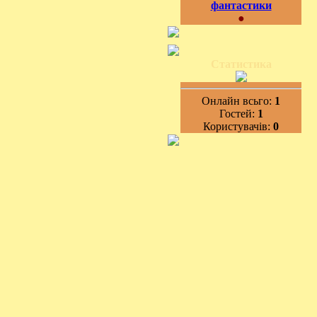
фантастики
●
Статистика
Онлайн всьго:
1
Гостей:
1
Користувачів:
0