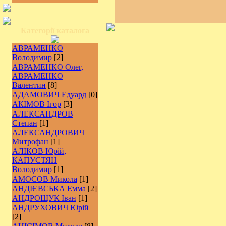
Категорії каталога
АВРАМЕНКО
Володимир
[2]
АВРАМЕНКО Олег,
АВРАМЕНКО
Валентин
[8]
АДАМОВИЧ Едуард
[0]
АКІМОВ Ігор
[3]
АЛЕКСАНДРОВ
Степан
[1]
АЛЕКСАНДРОВИЧ
Митрофан
[1]
АЛІКОВ Юрій,
КАПУСТЯН
Володимир
[1]
АМОСОВ Микола
[1]
АНДІЄВСЬКА Емма
[2]
АНДРОЩУК Іван
[1]
АНДРУХОВИЧ Юрій
[2]