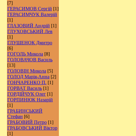
[7]
ГЕРАСИМОВ Сергій
[1]
ГЕРАСИМЧУК Валерій
[1]
ГЛАЗОВИЙ Андрій
[1]
ГЛУХОВСЬКИЙ Лев
[1]
ГЛУШЕНОК Дмитро
[6]
ГОГОЛЬ Микола
[8]
ГОЛОВАЧОВ Василь
[13]
ГОЛОВІН Микола
[5]
ГОЛОД Марія-Анна
[2]
ГОНЧАРЕНКО П.
[1]
ГОРВАТ Василь
[1]
ГОРДІЙЧУК Олег
[1]
ГОРПИНЮК Назарій
[1]
ГРАБИНСЬКИЙ
Стефан
[6]
ГРАБОВИЙ Петро
[1]
ГРАБОВСЬКИЙ Віктор
[1]