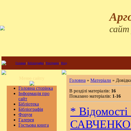
Арг
сайт
Головна
|
Бібліографія
|
Реєстрація
|
Вхід
Меню сайту
Головна
»
Матеріали
» Довідки
Головна сторінка
В розділі матеріалів:
16
Інформація про
Показано матеріалів:
1-16
сайт
Бібліотека
* Відомості 
Бібліографія
Форум
Галерея
САВЧЕНКО 
Гостьова книга