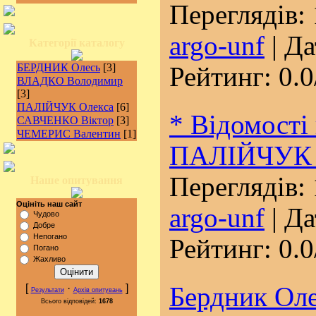
Переглядів: 
argo-unf
| Да
Категорії каталогу
БЕРДНИК Олесь
[3]
Рейтинг: 0.0
ВЛАДКО Володимир
[3]
ПАЛІЙЧУК Олекса
[6]
* Відомості 
САВЧЕНКО Віктор
[3]
ЧЕМЕРИС Валентин
[1]
ПАЛІЙЧУК 
Переглядів: 
Наше опитування
Оцініть наш сайт
argo-unf
| Да
Чудово
Добре
Непогано
Рейтинг: 0.0
Погано
Жахливо
[
·
]
Бердник Оле
Результати
Архів опитувань
Всього відповідей:
1678