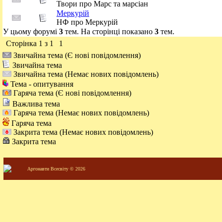
Твори про Марс та марсіан
Меркурій
НФ про Меркурій
У цьому форумі
3
тем. На сторінці показано
3
тем.
Сторінка
1
з
1
1
Звичайна тема (Є нові повідомлення)
Звичайна тема
Звичайна тема (Немає нових повідомлень)
Тема - опитування
Гаряча тема (Є нові повідомлення)
Важлива тема
Гаряча тема (Немає нових повідомлень)
Гаряча тема
Закрита тема (Немає нових повідомлень)
Закрита тема
Аргонавти Всесвіту © 2026