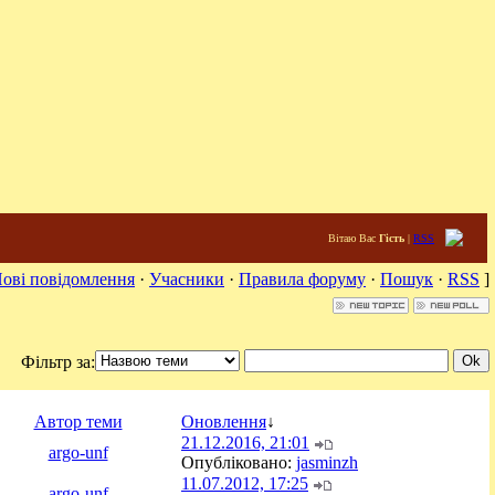
Вітаю Вас
Гість
|
RSS
ові повідомлення
·
Учасники
·
Правила форуму
·
Пошук
·
RSS
]
Фільтр за:
Автор теми
Оновлення
↓
21.12.2016, 21:01
argo-unf
Опубліковано:
jasminzh
11.07.2012, 17:25
argo-unf