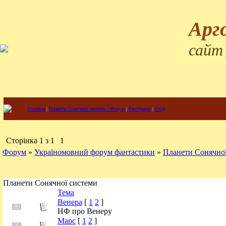
Арг
сайт
Головна
|
Планети Сонячної системи - Форум
|
Реєстрація
|
Вхід
Сторінка
1
з
1
1
Форум
»
Україномовний форум фантастики
»
Планети Сонячної
Планети Сонячної системи
Тема
Венера
[
1
2
]
НФ про Венеру
Марс
[
1
2
]