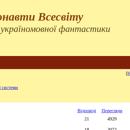
онавти Всесвіту
 україномовної фантастики
[
Н
 системи
Відповіді
Перегляди
21
4929
18
3072