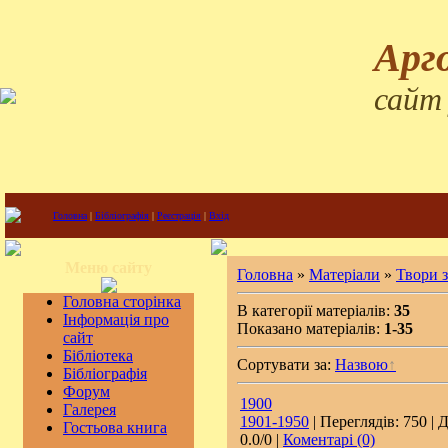
Арг
сайт
Головна
|
Бібліографія
|
Реєстрація
|
Вхід
Меню сайту
Головна
»
Матеріали
»
Твори 
Головна сторінка
В категорії матеріалів:
35
Інформація про
Показано матеріалів:
1-35
сайт
Бібліотека
Сортувати за:
Назвою
Бібліографія
Форум
1900
Галерея
1901-1950
| Переглядів: 750 | 
Гостьова книга
0.0/0 |
Коментарі (0)