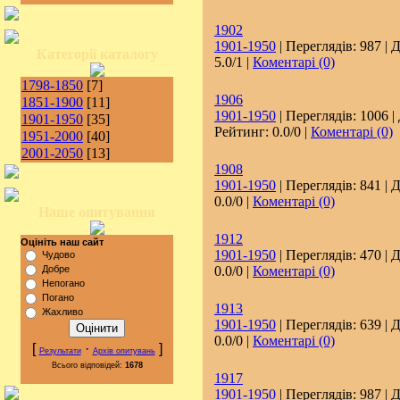
1902
1901-1950
| Переглядів: 987 | 
Категорії каталогу
5.0/1 |
Коментарі (0)
1798-1850
[7]
1906
1851-1900
[11]
1901-1950
| Переглядів: 1006 |
1901-1950
[35]
Рейтинг: 0.0/0 |
Коментарі (0)
1951-2000
[40]
2001-2050
[13]
1908
1901-1950
| Переглядів: 841 | 
0.0/0 |
Коментарі (0)
Наше опитування
1912
Оцініть наш сайт
1901-1950
| Переглядів: 470 | 
Чудово
Добре
0.0/0 |
Коментарі (0)
Непогано
Погано
1913
Жахливо
1901-1950
| Переглядів: 639 | 
0.0/0 |
Коментарі (0)
[
·
]
Результати
Архів опитувань
Всього відповідей:
1678
1917
1901-1950
| Переглядів: 987 | 