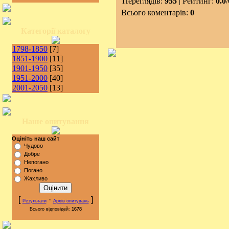
Переглядів:
955
| Рейтинг:
0.0
/
Всього коментарів:
0
Категорії каталогу
1798-1850
[7]
1851-1900
[11]
1901-1950
[35]
1951-2000
[40]
2001-2050
[13]
Наше опитування
Оцініть наш сайт
Чудово
Добре
Непогано
Погано
Жахливо
[
·
]
Результати
Архів опитувань
Всього відповідей:
1678