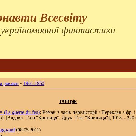
онавти Всесвіту
 україномовної фантастики
за роками
»
1901-1950
1918 рік
 (La guerre du feu)
: Роман з часів пеpедістоpії / Пеpеклав з фp.
в]: [Видавн. Т-во "Кpиниця”. Друк. Т-ва "Кpиниця”], 1918. - 220 с.
argo-unf
(08.05.2011)