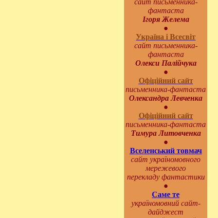
сайт письменника-
фантаста
Ігоря Желема
●
Україна і Всесвіт
сайт письменника-
фантаста
Олекси Палійчука
●
Офіційний сайт
письменника-фантаста
Олександра Левченка
●
Офіційний сайт
письменника-фантаста
Тимура Литовченка
●
Вселенський товмач
сайт україномовного
мережевого
перекладу фантастики
●
Саме те
україномовний сайт-
дайджест