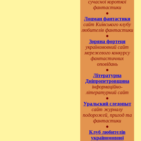
сучасної короткої
фантастики
●
Лоцман фантастики
сайт Київського клубу
любителів фантастики
●
Зоряна фортеця
україномовний сайт
мережевого конкурсу
фантастичних
оповідань
●
Літературна
Дніпропетровщина
інформаційно-
літературний сайт
●
Уральский следопыт
сайт журналу
подорожей, пригод та
фантастики
●
Клуб любителів
україномовної