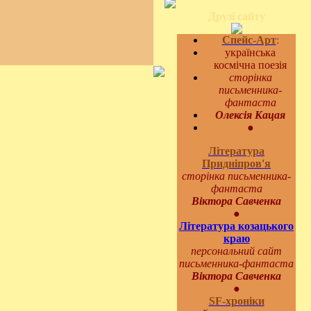
Друзі сайту
Спейс-Арт
:
українська
космічна поезія
сторінка
письменника-
фантаста
Олексія Кацая
●
Література
Придніпров'я
сторінка письменника-
фантаста
Віктора Савченка
●
Література козацького
краю
персональний сайт
письменника-фантаста
Віктора Савченка
●
SF-хроніки