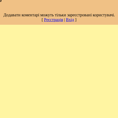
0
Додавати коментарі можуть тільки зареєстровані користувачі.
[
Реєстрація
|
Вхід
]