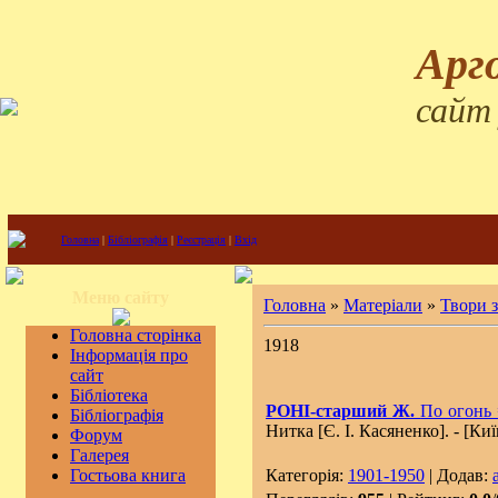
Арг
сайт
Головна
|
Бібліографія
|
Реєстрація
|
Вхід
Меню сайту
Головна
»
Матеріали
»
Твори 
Головна сторінка
1918
Інформація про
сайт
Бібліотека
РОНІ-старший Ж.
По огонь =
Бібліографія
Hитка [Є. І. Касяненко]. - [Киї
Форум
Галерея
Гостьова книга
Категорія:
1901-1950
| Додав: