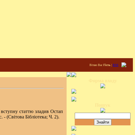
Вітаю Вас
Гість
|
RSS
Форма входу
Пошук
 і вступну статтю зладив Остап
 - (Світова Бібліотека; Ч. 2).