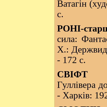
Ватагін (худ
с.
РОНІ-стар
сила: Фанта
Х.: Держвид
- 172 с.
СВІФ
Гуллівера до
- Харків: 192