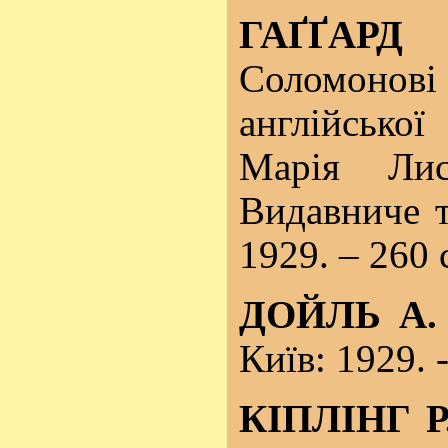
ГАҐҐАРД
Соломонов
англійсько
Марія Лис
Видавниче т
1929. – 260 
ДОЙЛЬ А.
Київ: 1929. -
КІПЛІНГ Р