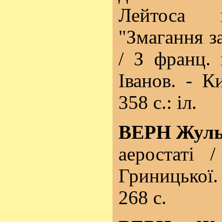
Лейтоса 
"Змагання з
/ З франц.
Іванов. - К
358 с.: іл.
ВЕРН Жуль
аеростаті 
Гриницької. 
268 с.