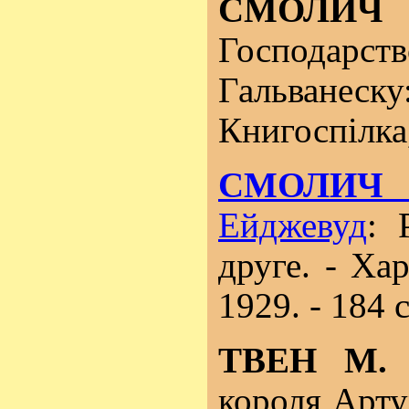
СМОЛ
Господар
Гальванеску:
Книгоспілка,
СМОЛИЧ 
Ейджевуд
: 
друге. - Хар
1929. - 184 с
ТВЕН М
короля Артур