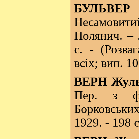
БУЛЬВЕ
Несамовити
Полянич. – 
с. - (Розваг
всіх; вип. 10
ВЕРН Жул
Пер. з 
Борковськи
1929. - 198 с