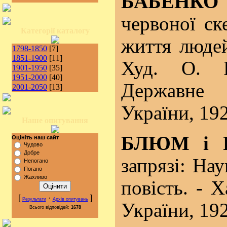
БАБЕНКО
червоної ск
Категорії каталогу
життя людей
1798-1850
[7]
1851-1900
[11]
Худ. О. Р
1901-1950
[35]
1951-2000
[40]
Державне
2001-2050
[13]
України, 192
Наше опитування
БЛЮМ і 
Оцініть наш сайт
Чудово
Добре
запрязі: На
Непогано
Погано
Жахливо
повість. - 
[
·
]
Результати
Архів опитувань
України, 192
Всього відповідей:
1678