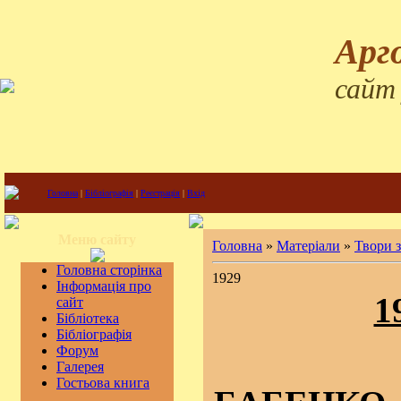
Арг
сайт
Головна
|
Бібліографія
|
Реєстрація
|
Вхід
Меню сайту
Головна
»
Матеріали
»
Твори 
Головна сторінка
1929
Інформація про
1
сайт
Бібліотека
Бібліографія
Форум
Галерея
Гостьова книга