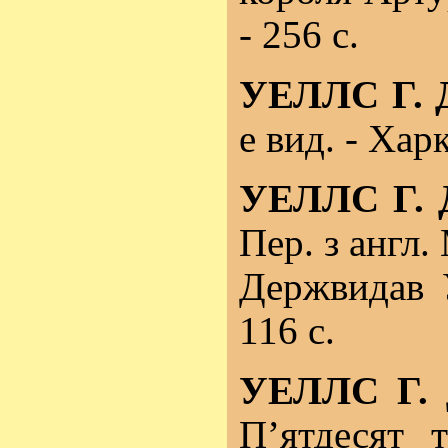
- 256 с.
УЕЛЛС Г. 
е вид. - Харк
УЕЛЛС Г. 
Пер. з англ. 
Держвидав У
116 с.
УЕЛЛС Г. 
П’ятдесят 