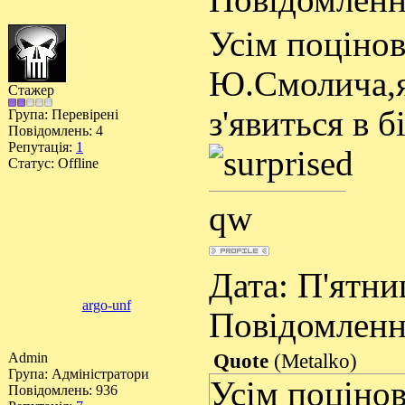
Повідомлен
Усім поцінов
Ю.Смолича,я
Стажер
з'явиться в 
Група: Перевірені
Повідомлень:
4
Репутація:
1
Статус:
Offline
qw
Дата: П'ятниц
argo-unf
Повідомлен
Admin
Quote
(
Metalko
)
Група: Адміністратори
Усім поціно
Повідомлень:
936