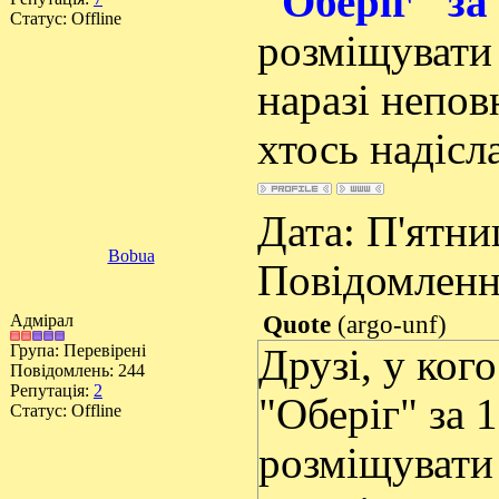
"Оберіг" за
Статус:
Offline
розміщувати 
наразі непов
хтось надісл
Дата: П'ятниц
Bobua
Повідомлен
Адмірал
Quote
(
argo-unf
)
Група: Перевірені
Друзі, у ког
Повідомлень:
244
Репутація:
2
"Оберіг" за 
Статус:
Offline
розміщувати 