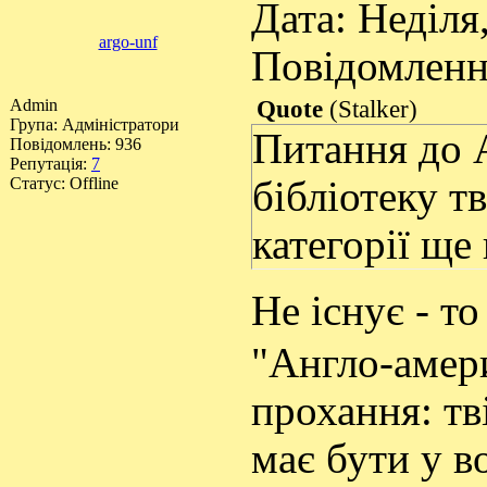
Дата: Неділя,
argo-unf
Повідомлен
Admin
Quote
(
Stalker
)
Група: Адміністратори
Питання до 
Повідомлень:
936
Репутація:
7
Статус:
Offline
бібліотеку т
категорії ще
Не існує - т
"Англо-амери
прохання: тві
має бути у во