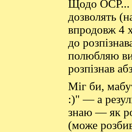
Щодо ОСР... 
дозволять (н
впродовж 4 хв
до розпізнав
полюбляю ви
розпізнав абз
Міг би, мабу
:)" — а резу
знаю — як ро
(може розбив