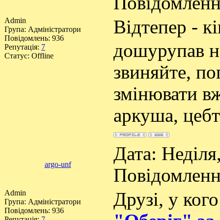
Повідомлен
Admin
Відтепер - к
Група: Адміністратори
Повідомлень:
936
дошурупав н
Репутація:
7
Статус:
Offline
звиняйте, п
змінювати вж
аркуша, цебт
Дата: Неділя,
argo-unf
Повідомлен
Admin
Друзі, у ког
Група: Адміністратори
Повідомлень:
936
Репутація:
7