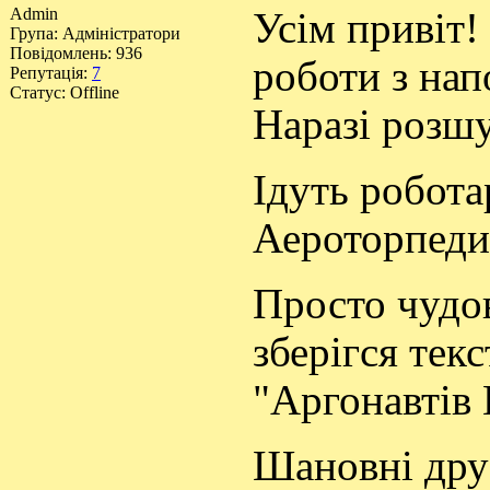
Admin
Усім привіт
Група: Адміністратори
Повідомлень:
936
роботи з нап
Репутація:
7
Статус:
Offline
Наразі розшу
Ідуть робота
Аероторпеди
Просто чудов
зберігся тек
"Аргонавтів 
Шановні друз