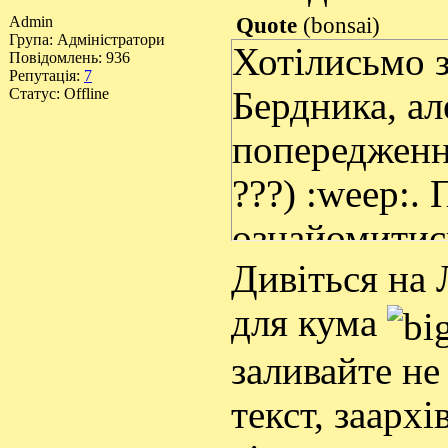
Admin
Quote
(
bonsai
)
Група: Адміністратори
Хотілисьмо 
Повідомлень:
936
Репутація:
7
Статус:
Offline
Бердника, ал
попередженн
???) :weep:.
ознайомитись
Дивіться на 
до бібліотек
для кума
заливайте не 
текст, заархі