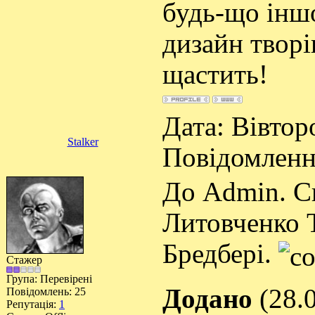
будь-що іншо
дизайн творі
щастить!
Дата: Вівторо
Stalker
Повідомлен
До Admin. Ск
Литовченко Т
Бредбері.
Стажер
Група: Перевірені
Додано
(28.0
Повідомлень:
25
Репутація:
1