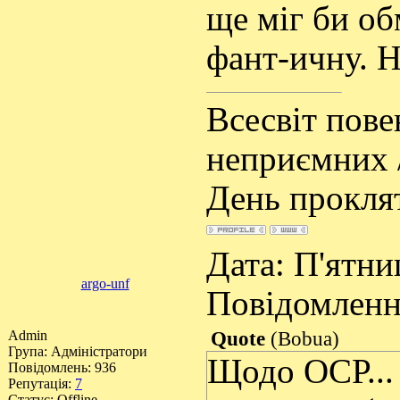
ще міг би об
фант-ичну. Н
Всесвіт пов
неприємних /
День проклят
Дата: П'ятниц
argo-unf
Повідомлен
Admin
Quote
(
Bobua
)
Група: Адміністратори
Щодо ОСР... 
Повідомлень:
936
Репутація:
7
Статус:
Offline