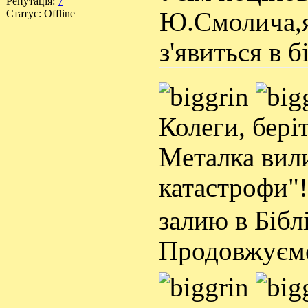
Репутація:
7
Статус:
Offline
Ю.Смолича,я
з'явиться в 
Колеги, бері
Металка вили
катастрофи"
залию в Бібл
Продовжуємо