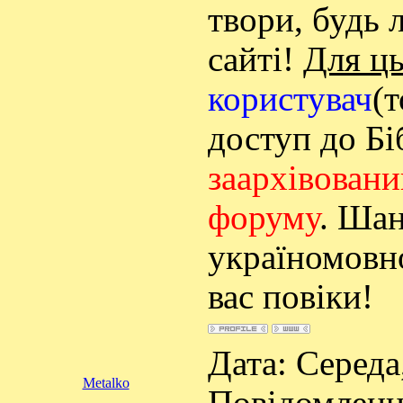
твори, будь 
сайті!
Для ц
користувач
(т
доступ до Бі
заархівован
форуму
. Шан
україномовно
вас повіки!
Дата: Середа,
Metalko