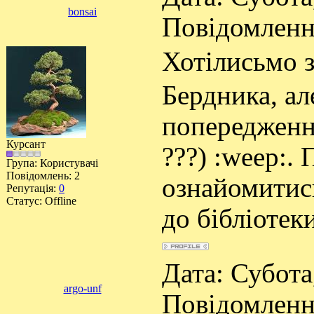
bonsai
Повідомлен
Хотілисьмо 
Бердника, ал
попередженн
Курсант
???) :weep:.
Група: Користувачі
Повідомлень:
2
ознайомитись
Репутація:
0
Статус:
Offline
до бібліотек
Дата: Субота,
argo-unf
Повідомлен