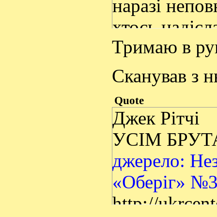
наразі непов
хтось надісл
Тримаю в ру
Сканував з н
Quote
Джек Рітчі
УСІМ БРУ
джерело: Не
«Оберіг» №3
http://ukrcen