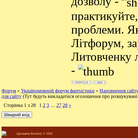
дозволу -
практикуйте,
проблеми. Як
Літфорум, за
Литовченку л
-
Форум
»
Україномовний форум фантастики
»
Наповнення сайту
для сайту
(Тут будуть викладатися оголошення про розшукувані
Сторінка
1
з
28
1
2
3
…
27
28
»
Аргонавти Всесвіту © 2026