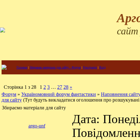
Арг
сайт
Головна
|
Збираємо матеріали для сайту - Форум
|
Реєстрація
|
Вхід
Сторінка
1
з
28
1
2
3
…
27
28
»
Форум
»
Україномовний форум фантастики
»
Наповнення сайту
для сайту
(Тут будуть викладатися оголошення про розшукувані
Збираємо матеріали для сайту
Дата: Понеді
argo-unf
Повідомлен