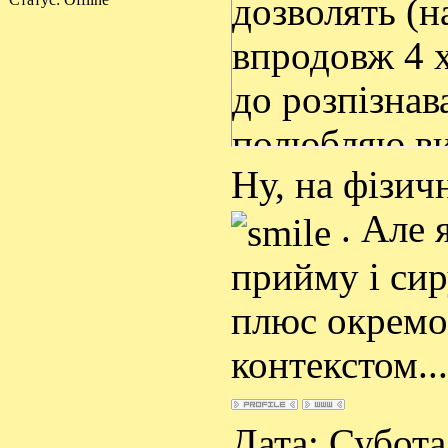
дозволять (н
впродовж 4 хв
до розпізнав
полюбляю ви
Ну, на фізич
розпізнав абз
. Але 
прийму і сир
плюс окремо г
контекстом..
Дата: Субота,