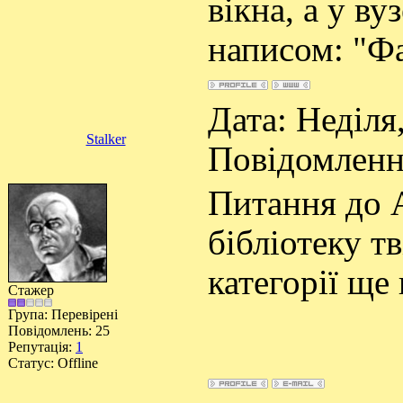
вікна, а у ву
написом: "Фа
Дата: Неділя,
Stalker
Повідомлен
Питання до 
бібліотеку т
категорії ще
Стажер
Група: Перевірені
Повідомлень:
25
Репутація:
1
Статус:
Offline