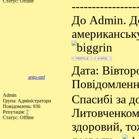
Статус:
Offline
----------------
До Admin. До
американську
Дата: Вівторо
argo-unf
Повідомлен
Admin
Спасибі за д
Група: Адміністратори
Повідомлень:
936
Литовченком 
Репутація:
7
Статус:
Offline
здоровий, то