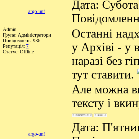
Дата: Субота,
argo-unf
Повідомлен
Admin
Останні над
Група: Адміністратори
Повідомлень:
936
у Архіві - у 
Репутація:
7
Статус:
Offline
наразі без гі
тут ставити.
Але можна в
тексту і вки
Дата: П'ятниц
argo-unf