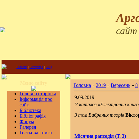
Арг
сайт
Головна
|
Реєстрація
|
Вхід
Меню сайту
Головна
»
2019
»
Вересень
»
8
Головна сторінка
9.09.2019
Інформація про
У каталог «Електронна книго
сайт
Бібліотека
3 том Вибраних творів
Вікт
Бібліографія
Форум
Галерея
Гостьова книга
Місячна рапсодія (Т. 3)