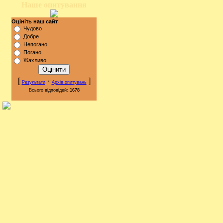
Наше опитування
Оцініть наш сайт
Чудово
Добре
Непогано
Погано
Жахливо
[
·
]
Результати
Архів опитувань
Всього відповідей:
1678