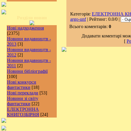
Категорія:
ЕЛЕКТРОННА КН
Розділи новин
argo-unf
| Рейтинг: 0.0/0 |
Всього коментарів:
0
Нові надходження
[2375]
Додавати коментарі можу
Новини видавництв -
[
Ре
2013
[3]
Новини видавництв -
2012
[2]
Новини видавництв -
2011
[2]
Новини бібліографії
[100]
Нові конкурси
фантастики
[18]
Нові переклади
[53]
Новини зі світу
фантастики
[22]
ЕЛЕКТРОННА
КНИГОЗБІРНЯ
[24]