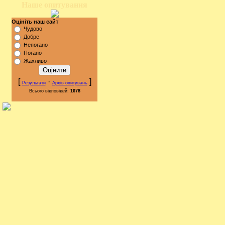
Наше опитування
Оцініть наш сайт
Чудово
Добре
Непогано
Погано
Жахливо
[
·
]
Результати
Архів опитувань
Всього відповідей:
1678