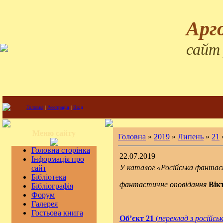
Арг
сайт
Головна
|
Реєстрація
|
Вхід
Меню сайту
Головна
»
2019
»
Липень
»
21
Головна сторінка
22.07.2019
Інформація про
У каталог «Російська фанта
сайт
Бібліотека
фантастичне оповідання
Вік
Бібліографія
Форум
Галерея
Гостьова книга
Об’єкт 21
(
переклад з російськ