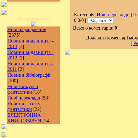
Категорія:
Нові переклади
| П
Розділи новин
0.0/0 |
Всього коментарів:
0
Нові надходження
[2375]
Додавати коментарі можу
Новини видавництв -
[
Ре
2013
[3]
Новини видавництв -
2012
[2]
Новини видавництв -
2011
[2]
Новини бібліографії
[100]
Нові конкурси
фантастики
[18]
Нові переклади
[53]
Новини зі світу
фантастики
[22]
ЕЛЕКТРОННА
КНИГОЗБІРНЯ
[24]