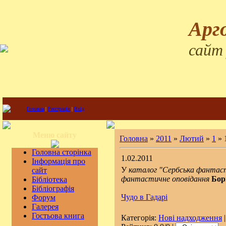
Арг
сайт
Головна
|
Реєстрація
|
Вхід
Меню сайту
Головна
»
2011
»
Лютий
»
1
» 
Головна сторінка
1.02.2011
Інформація про
У
каталог "Сербська фантас
сайт
фантастичне оповідання
Бор
Бібліотека
Бібліографія
Чудо в Гадарі
Форум
Галерея
Гостьова книга
Категорія:
Нові надходження
|