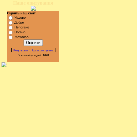
Наше опитування
Оцініть наш сайт
Чудово
Добре
Непогано
Погано
Жахливо
[
·
]
Результати
Архів опитувань
Всього відповідей:
1678