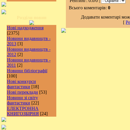
Рейтинг: 0.0/0 |
Всього коментарів:
0
Додавати коментарі можу
Розділи новин
[
Ре
Нові надходження
[2375]
Новини видавництв -
2013
[3]
Новини видавництв -
2012
[2]
Новини видавництв -
2011
[2]
Новини бібліографії
[100]
Нові конкурси
фантастики
[18]
Нові переклади
[53]
Новини зі світу
фантастики
[22]
ЕЛЕКТРОННА
КНИГОЗБІРНЯ
[24]