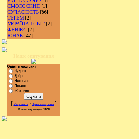
РІДНЕ СЛОВО
[3]
СМОЛОСКИП
[1]
СУЧАСНІСТЬ
[86]
ТЕРЕМ
[2]
УКРАЇНА І СВІТ
[2]
ФЕНІКС
[2]
ЮНАК
[47]
Наше опитування
Оцініть наш сайт
Чудово
Добре
Непогано
Погано
Жахливо
[
·
]
Результати
Архів опитувань
Всього відповідей:
1678