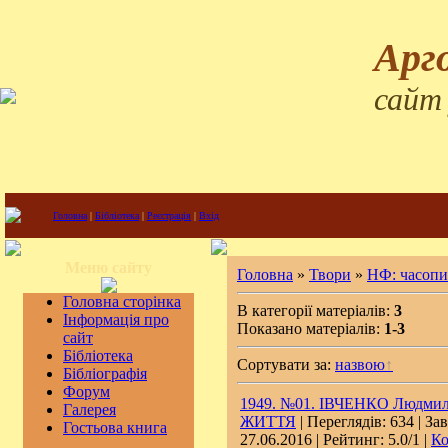
Арг
сайт
Головна
|
Бібліотека
|
Реєстрація
|
Вхід
Меню сайту
Головна
»
Твори
»
НФ: часопис
Головна сторінка
В категорії матеріалів:
3
Інформація про
Показано матеріалів:
1-3
сайт
Бібліотека
Сортувати за:
назвою
Бібліографія
Форум
1949. №01. ІВЧЕНКО Людмила.
Галерея
ЖИТТЯ
| Переглядів: 634 | За
Гостьова книга
27.06.2016
| Рейтинг: 5.0/1 |
Ко