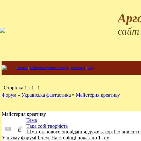
Арг
сайт
Головна
|
Майстерня креативу - Форум
|
Реєстрація
|
Вхід
Сторінка
1
з
1
1
Форум
»
Українська фантастика
»
Майстерня креативу
Майстерня креативу
Тема
Така собі творчість
Шматок нового оповідання, дуже закортіло вивісити
У цьому форумі
1
тем. На сторінці показано
1
тем.