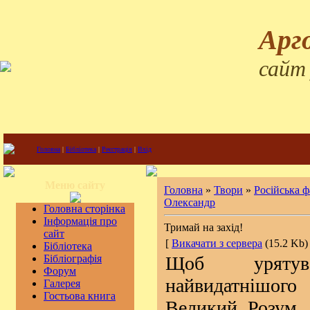
Арг
сайт
Головна
|
Бібліотека
|
Реєстрація
|
Вхід
Меню сайту
Головна
»
Твори
»
Російська 
Олександр
Головна сторінка
Інформація про
Тримай на захід!
сайт
[
Викачати з сервера
(15.2 Kb) 
Бібліотека
Бібліографія
Щоб уряту
Форум
найвидатнішог
Галерея
Гостьова книга
Великий Розум, 