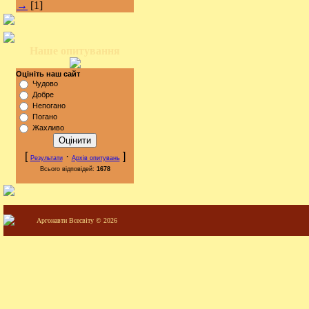
→
[1]
Наше опитування
Оцініть наш сайт
Чудово
Добре
Непогано
Погано
Жахливо
[
·
]
Результати
Архів опитувань
Всього відповідей:
1678
Аргонавти Всесвіту © 2026