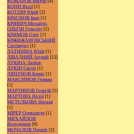
КОМАРОВ Віктор
[4]
КОНН Віллі
[1]
КОТЛЯР Юрій
[2]
КРАСНОВ Іван
[1]
КРИВИЧ Михайло,
ОЛЬГІН Ольгерт
[2]
КРИМОВ Олег
[1]
КРЖИЖАНОВСЬКИЙ
Сигізмунд
[1]
ЛАТИНІНА Юлія
[1]
ЛІВАДНИЙ Андрій
[12]
ЛУКІНА Любов,
ЛУКІН Євген
[1]
ЛЯПУНОВ Борис
[1]
МАКСИМОВ Герман
[1]
МАРТИНОВ Георгій
[1]
МАРТОВА Неллі
[1]
МЄТЄЛЬОВА Наталя
[1]
МІРЕР Олександр
[1]
МИХАЙЛОВ
Володимир
[8]
МОЧАЛОВ Прокіп
[2]