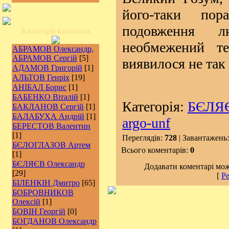
його-таки пор
подовження л
Категорії каталога
необмежений те
АБРАМОВ Олександр,
АБРАМОВ Сергій
[5]
виявилося не та
АДАМОВ Григорій
[1]
АЛЬТОВ Генріх
[19]
АНІБАЛ Борис
[1]
БАБЕНКО Віталій
[1]
Категорія:
БЄЛЯЄ
БАКЛАНОВ Сергій
[1]
БАЛАБУХА Андрій
[1]
argo-unf
БЕРЕСТОВ Валентин
[1]
Переглядів:
728
| Завантажень
БЄЛОГЛАЗОВ Артем
Всього коментарів:
0
[1]
БЄЛЯЄВ Олександр
Додавати коментарі мож
[29]
[
Ре
БІЛЕНКІН Дмитро
[65]
БОБРОВНИКОВ
Олексій
[1]
БОВІН Георгій
[0]
БОГДАНОВ Олександр