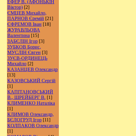
ЕФЕР В. (АФОНЬКІН
Віктор)
[2]
ЄМЦЕВ Михайло,
ПАРНОВ Єремій
[21]
ЄФРЕМОВ Іван
[18]
ЖУРАВЛЬОВА
Валентина
[15]
ЗАБЄЛІН Ігор
[3]
ЗУБКОВ Борис,
МУСЛІН Євген
[3]
ЗУЄВ-ОРДИНЕЦЬ
Михайло
[2]
КАЗАНЦЕВ Олександр
[13]
КАЗОВСЬКИЙ Сергій
[1]
КАПІТАНОВСЬКИЙ
В., ШРЕЙБЕРГ В.
[1]
КЛИМЕНКО Наталіка
[1]
КЛИМОВ Олександр,
БЄЛОГРУД Ігор
[11]
КОЛПАКОВ Олександр
[1]