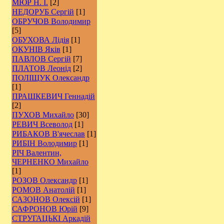
МЮР Н. І.
[2]
НЕДОРУБ Сергій
[1]
ОБРУЧОВ Володимир
[5]
ОБУХОВА Лідія
[1]
ОКУНІВ Яків
[1]
ПАВЛОВ Сергій
[7]
ПЛАТОВ Леонід
[2]
ПОЛІЩУК Олександр
[1]
ПРАШКЕВИЧ Геннадій
[2]
ПУХОВ Михайло
[30]
РЕВИЧ Всеволод
[1]
РИБАКОВ В'ячеслав
[1]
РИБІН Володимир
[1]
РІЧ Валентин,
ЧЕРНЕНКО Михайло
[1]
РОЗОВ Олександр
[1]
РОМОВ Анатолій
[1]
САЗОНОВ Олексій
[1]
САФРОНОВ Юрій
[9]
СТРУГАЦЬКІ Аркадій