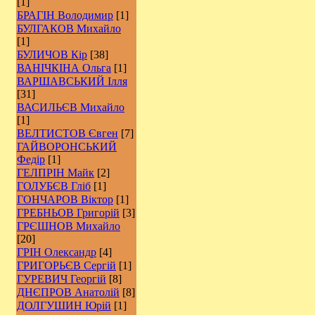
[1]
БРАГІН Володимир
[1]
БУЛГАКОВ Михайло
[1]
БУЛИЧОВ Кір
[38]
ВАНІЧКІНА Ольга
[1]
ВАРШАВСЬКИЙ Ілля
[31]
ВАСИЛЬЄВ Михайло
[1]
ВЕЛТИСТОВ Євген
[7]
ГАЙВОРОНСЬКИЙ
Федір
[1]
ГЕЛПРІН Майк
[2]
ГОЛУБЄВ Гліб
[1]
ГОНЧАРОВ Віктор
[1]
ГРЕБНЬОВ Григорій
[3]
ГРЄШНОВ Михайло
[20]
ГРІН Олександр
[4]
ГРИГОРЬЄВ Сергій
[1]
ГУРЕВИЧ Георгій
[8]
ДНЄПРОВ Анатолій
[8]
ДОЛГУШИН Юрій
[1]