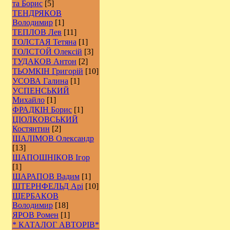
та Борис
[5]
ТЕНДРЯКОВ
Володимир
[1]
ТЕПЛОВ Лев
[11]
ТОЛСТАЯ Тетяна
[1]
ТОЛСТОЙ Олексій
[3]
ТУДАКОВ Антон
[2]
ТЬОМКІН Григорій
[10]
УСОВА Галина
[1]
УСПЕНСЬКИЙ
Михайло
[1]
ФРАДКІН Борис
[1]
ЦІОЛКОВСЬКИЙ
Костянтин
[2]
ШАЛІМОВ Олександр
[13]
ШАПОШНІКОВ Ігор
[1]
ШАРАПОВ Вадим
[1]
ШТЕРНФЕЛЬД Арі
[10]
ЩЕРБАКОВ
Володимир
[18]
ЯРОВ Ромен
[1]
* КАТАЛОГ АВТОРІВ*