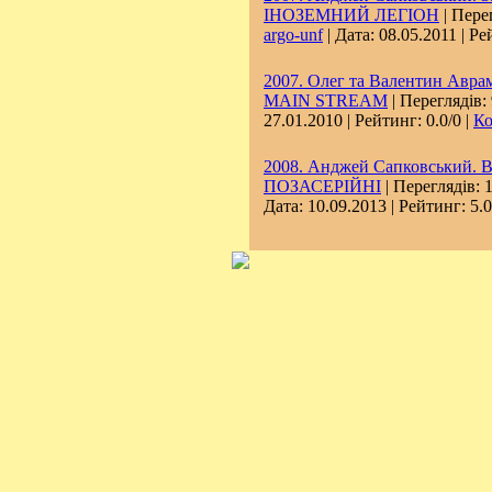
ІНОЗЕМНИЙ ЛЕГІОН
| Перег
argo-unf
| Дата:
08.05.2011
| Ре
2007. Олег та Валентин Аврам
MAIN STREAM
| Переглядів:
27.01.2010
| Рейтинг: 0.0/0 |
Ко
2008. Анджей Сапковський. Ві
ПОЗАСЕРІЙНІ
| Переглядів: 
Дата:
10.09.2013
| Рейтинг: 5.0