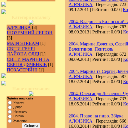
АЛФІЗИКА
| Переглядів: 723 
09.12.2011
| Рейтинг: 0.0/0 |
Ко
Категорії каталогу
2004. Владислав Билінський. 
АЛФІЗИКА
| Переглядів: 763 
АЛФІЗИКА
[8]
08.09.2013
| Рейтинг: 0.0/0 |
Ко
ІНОЗЕМНИЙ ЛЕГІОН
[3]
MAIN STREAM
[1]
2004. Марина Дяченко, Сергій
СВІТИ ГЕНРІ
Валентинов. Пентакль
ЛАЙОНА ОЛДІ
[1]
АЛФІЗИКА
| Переглядів: 672 
СВІТИ МАРИНИ ТА
09.09.2013
| Рейтинг: 0.0/0 |
Ко
СЕРГІЯ ДЯЧЕНКІВ
[1]
ПОЗАСЕРІЙНІ
[1]
2004. Марина та Сергій Дячен
АЛФІЗИКА
| Переглядів: 587 
18.02.2014
| Рейтинг: 0.0/0 |
Ко
Наше опитування
2004. Олександр Левченко. Чу
АЛФІЗИКА
| Переглядів: 733 
Оцініть наш сайт
Чудово
18.05.2014
| Рейтинг: 0.0/0 |
Ко
Добре
Непогано
2004. Право на пиво. Збірка
Погано
АЛФІЗИКА
| Переглядів: 666 
Жахливо
16.03.2014
| Рейтинг: 0.0/0 |
Ко