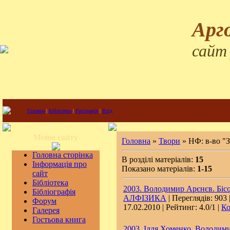
Арг
сайт
Головна
|
Бібліотека
|
Реєстрація
|
Вхід
Меню сайту
Головна
»
Твори
» НФ: в-во 
Головна сторінка
В розділі матеріалів:
15
Інформація про
Показано матеріалів:
1-15
сайт
Бібліотека
2003. Володимир Арєнєв. Біс
Бібліографія
АЛФІЗИКА
| Переглядів: 903 
Форум
17.02.2010
| Рейтинг: 4.0/1 |
Ко
Галерея
Гостьова книга
2003. Ілля Хоменко, Володими