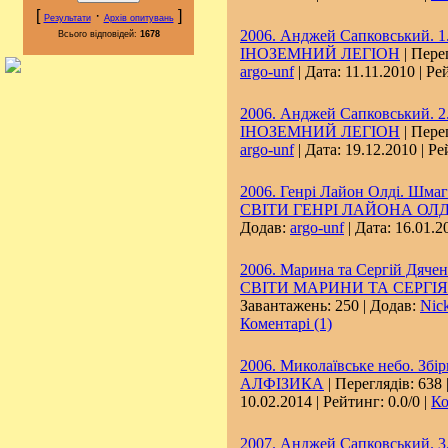
[
·
]
Результати
Архів опитувань
2006. Анджей Сапковський. 1.
Всього відповідей:
1678
ІНОЗЕМНИЙ ЛЕГІОН
| Перег
argo-unf
| Дата:
11.11.2010
| Ре
2006. Анджей Сапковський. 2.
ІНОЗЕМНИЙ ЛЕГІОН
| Перег
argo-unf
| Дата:
19.12.2010
| Ре
2006. Генрі Лайон Олді. Шмаг
СВІТИ ГЕНРІ ЛАЙОНА ОЛД
Додав:
argo-unf
| Дата:
16.01.2
2006. Марина та Сергій Дяче
СВІТИ МАРИНИ ТА СЕРГІЯ
Завантажень: 250 | Додав:
Nic
Коментарі (1)
2006. Миколаївське небо. Збір
АЛФІЗИКА
| Переглядів: 638 
10.02.2014
| Рейтинг: 0.0/0 |
Ко
2007. Анджей Сапковський. 3.