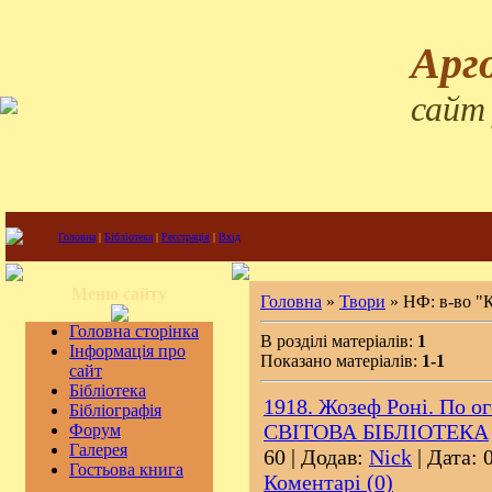
Арг
сайт
Головна
|
Бібліотека
|
Реєстрація
|
Вхід
Меню сайту
Головна
»
Твори
» НФ: в-во 
Головна сторінка
В розділі матеріалів:
1
Інформація про
Показано матеріалів:
1-1
сайт
Бібліотека
1918. Жозеф Роні. По о
Бібліографія
СВІТОВА БІБЛІОТЕКА
Форум
Галерея
60 | Додав:
Nick
| Дата:
Гостьова книга
Коментарі (0)