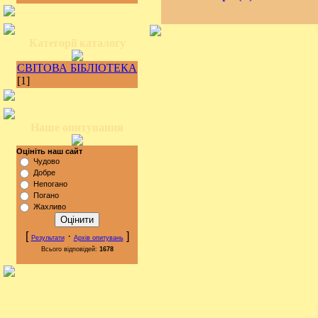
Категорії каталогу
СВІТОВА БІБЛІОТЕКА
[1]
Наше опитування
Оцініть наш сайт
Чудово
Добре
Непогано
Погано
Жахливо
[
·
]
Результати
Архів опитувань
Всього відповідей:
1678