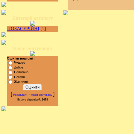
Категорії каталогу
ПОЗАСЕРІЙНІ
[1]
Наше опитування
Оцініть наш сайт
Чудово
Добре
Непогано
Погано
Жахливо
[
·
]
Результати
Архів опитувань
Всього відповідей:
1678