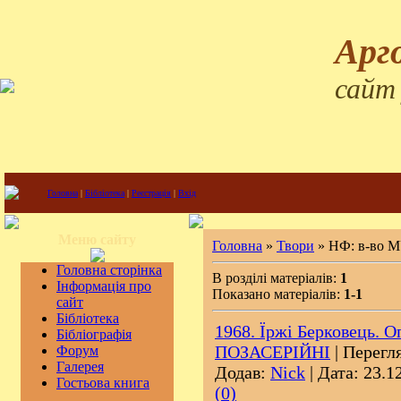
Арг
сайт
Головна
|
Бібліотека
|
Реєстрація
|
Вхід
Меню сайту
Головна
»
Твори
» НФ: в-во
Головна сторінка
В розділі матеріалів:
1
Інформація про
Показано матеріалів:
1-1
сайт
Бібліотека
1968. Їржі Берковець. О
Бібліографія
ПОЗАСЕРІЙНІ
| Перегля
Форум
Галерея
Додав:
Nick
| Дата:
23.1
Гостьова книга
(0)