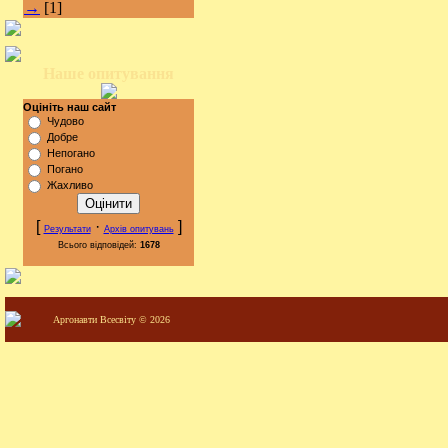
→
[1]
Наше опитування
Оцініть наш сайт
Чудово
Добре
Непогано
Погано
Жахливо
[
·
]
Результати
Архів опитувань
Всього відповідей:
1678
Аргонавти Всесвіту © 2026