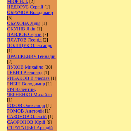
МЮР Н. І.
[2]
НЕДОРУБ Сергій
[1]
ОБРУЧОВ Володимир
[5]
ОБУХОВА Лідія
[1]
ОКУНІВ Яків
[1]
ПАВЛОВ Сергій
[7]
ПЛАТОВ Леонід
[2]
ПОЛІЩУК Олександр
[1]
ПРАШКЕВИЧ Геннадій
[2]
ПУХОВ Михайло
[30]
РЕВИЧ Всеволод
[1]
РИБАКОВ В'ячеслав
[1]
РИБІН Володимир
[1]
РІЧ Валентин,
ЧЕРНЕНКО Михайло
[1]
РОЗОВ Олександр
[1]
РОМОВ Анатолій
[1]
САЗОНОВ Олексій
[1]
САФРОНОВ Юрій
[9]
СТРУГАЦЬКІ Аркадій