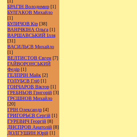
[1]
БРАГІН Володимир
[1]
БУЛГАКОВ Михайло
[1]
БУЛИЧОВ Кір
[38]
ВАНІЧКІНА Ольга
[1]
ВАРШАВСЬКИЙ Ілля
[31]
ВАСИЛЬЄВ Михайло
[1]
ВЕЛТИСТОВ Євген
[7]
ГАЙВОРОНСЬКИЙ
Федір
[1]
ГЕЛПРІН Майк
[2]
ГОЛУБЄВ Гліб
[1]
ГОНЧАРОВ Віктор
[1]
ГРЕБНЬОВ Григорій
[3]
ГРЄШНОВ Михайло
[20]
ГРІН Олександр
[4]
ГРИГОРЬЄВ Сергій
[1]
ГУРЕВИЧ Георгій
[8]
ДНЄПРОВ Анатолій
[8]
ДОЛГУШИН Юрій
[1]