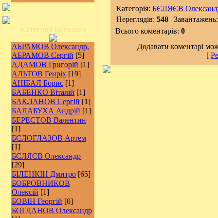
Категорія:
БЄЛЯЄВ Олександ
Переглядів:
548
| Завантажень
Категорії каталога
Всього коментарів:
0
АБРАМОВ Олександр,
Додавати коментарі мож
АБРАМОВ Сергій
[5]
[
Ре
АДАМОВ Григорій
[1]
АЛЬТОВ Генріх
[19]
АНІБАЛ Борис
[1]
БАБЕНКО Віталій
[1]
БАКЛАНОВ Сергій
[1]
БАЛАБУХА Андрій
[1]
БЕРЕСТОВ Валентин
[1]
БЄЛОГЛАЗОВ Артем
[1]
БЄЛЯЄВ Олександр
[29]
БІЛЕНКІН Дмитро
[65]
БОБРОВНИКОВ
Олексій
[1]
БОВІН Георгій
[0]
БОГДАНОВ Олександр