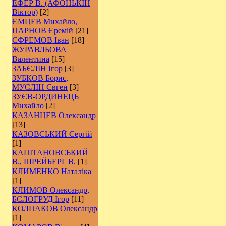
ЕФЕР В. (АФОНЬКІН
Віктор)
[2]
ЄМЦЕВ Михайло,
ПАРНОВ Єремій
[21]
ЄФРЕМОВ Іван
[18]
ЖУРАВЛЬОВА
Валентина
[15]
ЗАБЄЛІН Ігор
[3]
ЗУБКОВ Борис,
МУСЛІН Євген
[3]
ЗУЄВ-ОРДИНЕЦЬ
Михайло
[2]
КАЗАНЦЕВ Олександр
[13]
КАЗОВСЬКИЙ Сергій
[1]
КАПІТАНОВСЬКИЙ
В., ШРЕЙБЕРГ В.
[1]
КЛИМЕНКО Наталіка
[1]
КЛИМОВ Олександр,
БЄЛОГРУД Ігор
[11]
КОЛПАКОВ Олександр
[1]