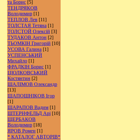
та Борис
[5]
ТЕНДРЯКОВ
Володимир
[1]
ТЕПЛОВ Лев
[11]
ТОЛСТАЯ Тетяна
[1]
ТОЛСТОЙ Олексій
[3]
ТУДАКОВ Антон
[2]
ТЬОМКІН Григорій
[10]
УСОВА Галина
[1]
УСПЕНСЬКИЙ
Михайло
[1]
ФРАДКІН Борис
[1]
ЦІОЛКОВСЬКИЙ
Костянтин
[2]
ШАЛІМОВ Олександр
[13]
ШАПОШНІКОВ Ігор
[1]
ШАРАПОВ Вадим
[1]
ШТЕРНФЕЛЬД Арі
[10]
ЩЕРБАКОВ
Володимир
[18]
ЯРОВ Ромен
[1]
* КАТАЛОГ АВТОРІВ*