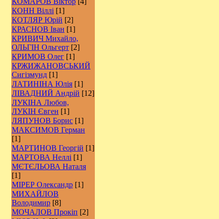
КОМАРОВ Віктор
[4]
КОНН Віллі
[1]
КОТЛЯР Юрій
[2]
КРАСНОВ Іван
[1]
КРИВИЧ Михайло,
ОЛЬГІН Ольгерт
[2]
КРИМОВ Олег
[1]
КРЖИЖАНОВСЬКИЙ
Сигізмунд
[1]
ЛАТИНІНА Юлія
[1]
ЛІВАДНИЙ Андрій
[12]
ЛУКІНА Любов,
ЛУКІН Євген
[1]
ЛЯПУНОВ Борис
[1]
МАКСИМОВ Герман
[1]
МАРТИНОВ Георгій
[1]
МАРТОВА Неллі
[1]
МЄТЄЛЬОВА Наталя
[1]
МІРЕР Олександр
[1]
МИХАЙЛОВ
Володимир
[8]
МОЧАЛОВ Прокіп
[2]