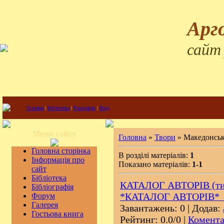
Арг
сайт
Головна
|
Бібліотека
|
Реєстрація
|
Вхід
Меню сайту
Головна
»
Твори
» Македонськ
Головна сторінка
В розділі матеріалів:
1
Інформація про
Показано матеріалів:
1-1
сайт
Бібліотека
КАТАЛОГ АВТОРІВ (тис
Бібліографія
*КАТАЛОГ АВТОРІВ*
Форум
Галерея
Завантажень: 0 | Додав:
Гостьова книга
Рейтинг: 0.0/0 |
Комента