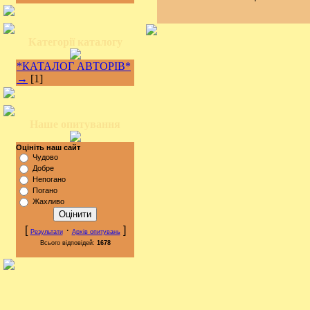
Категорії каталогу
*КАТАЛОГ АВТОРІВ*
→
[1]
Наше опитування
Оцініть наш сайт
Чудово
Добре
Непогано
Погано
Жахливо
[
·
]
Результати
Архів опитувань
Всього відповідей:
1678