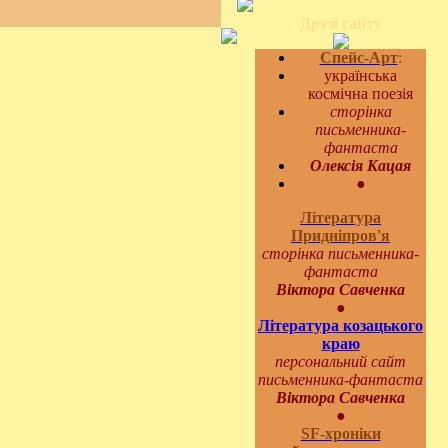
Друзі сайту
Спейс-Арт
:
українська
космічна поезія
сторінка
письменника-
фантаста
Олексія Кацая
●
Література
Придніпров'я
сторінка письменника-
фантаста
Віктора Савченка
●
Література козацького
краю
персональний сайт
письменника-фантаста
Віктора Савченка
●
SF-хроніки