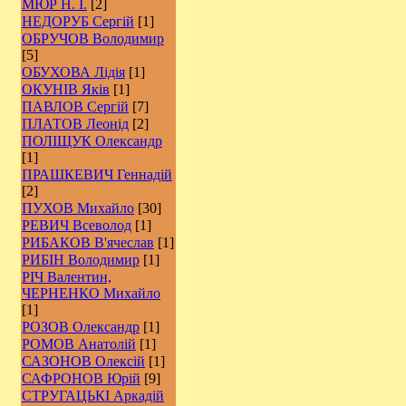
МЮР Н. І.
[2]
НЕДОРУБ Сергій
[1]
ОБРУЧОВ Володимир
[5]
ОБУХОВА Лідія
[1]
ОКУНІВ Яків
[1]
ПАВЛОВ Сергій
[7]
ПЛАТОВ Леонід
[2]
ПОЛІЩУК Олександр
[1]
ПРАШКЕВИЧ Геннадій
[2]
ПУХОВ Михайло
[30]
РЕВИЧ Всеволод
[1]
РИБАКОВ В'ячеслав
[1]
РИБІН Володимир
[1]
РІЧ Валентин,
ЧЕРНЕНКО Михайло
[1]
РОЗОВ Олександр
[1]
РОМОВ Анатолій
[1]
САЗОНОВ Олексій
[1]
САФРОНОВ Юрій
[9]
СТРУГАЦЬКІ Аркадій