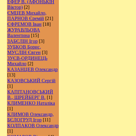
ЕФЕР В. (АФОНЬКІН
Віктор)
[2]
ЄМЦЕВ Михайло,
ПАРНОВ Єремій
[21]
ЄФРЕМОВ Іван
[18]
ЖУРАВЛЬОВА
Валентина
[15]
ЗАБЄЛІН Ігор
[3]
ЗУБКОВ Борис,
МУСЛІН Євген
[3]
ЗУЄВ-ОРДИНЕЦЬ
Михайло
[2]
КАЗАНЦЕВ Олександр
[13]
КАЗОВСЬКИЙ Сергій
[1]
КАПІТАНОВСЬКИЙ
В., ШРЕЙБЕРГ В.
[1]
КЛИМЕНКО Наталіка
[1]
КЛИМОВ Олександр,
БЄЛОГРУД Ігор
[11]
КОЛПАКОВ Олександр
[1]