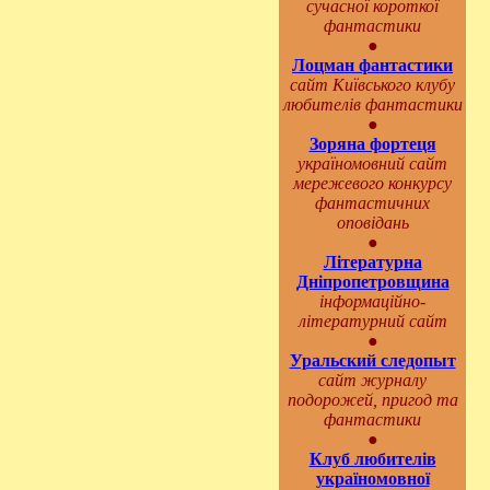
сучасної короткої
фантастики
●
Лоцман фантастики
сайт Київського клубу
любителів фантастики
●
Зоряна фортеця
україномовний сайт
мережевого конкурсу
фантастичних
оповідань
●
Літературна
Дніпропетровщина
інформаційно-
літературний сайт
●
Уральский следопыт
сайт журналу
подорожей, пригод та
фантастики
●
Клуб любителів
україномовної