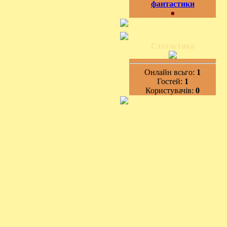
фантастики
●
Статистика
Онлайн всьго:
1
Гостей:
1
Користувачів:
0