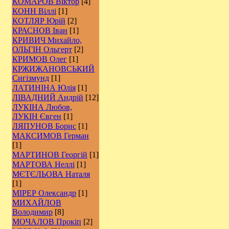
КОМАРОВ Віктор
[4]
КОНН Віллі
[1]
КОТЛЯР Юрій
[2]
КРАСНОВ Іван
[1]
КРИВИЧ Михайло,
ОЛЬГІН Ольгерт
[2]
КРИМОВ Олег
[1]
КРЖИЖАНОВСЬКИЙ
Сигізмунд
[1]
ЛАТИНІНА Юлія
[1]
ЛІВАДНИЙ Андрій
[12]
ЛУКІНА Любов,
ЛУКІН Євген
[1]
ЛЯПУНОВ Борис
[1]
МАКСИМОВ Герман
[1]
МАРТИНОВ Георгій
[1]
МАРТОВА Неллі
[1]
МЄТЄЛЬОВА Наталя
[1]
МІРЕР Олександр
[1]
МИХАЙЛОВ
Володимир
[8]
МОЧАЛОВ Прокіп
[2]