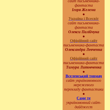
сайт письменника-
фантаста
Ігоря Желема
●
Україна і Всесвіт
сайт письменника-
фантаста
Олекси Палійчука
●
Офіційний сайт
письменника-фантаста
Олександра Левченка
●
Офіційний сайт
письменника-фантаста
Тимура Литовченка
●
Вселенський товмач
сайт україномовного
мережевого
перекладу фантастики
●
Саме те
україномовний сайт-
дайджест