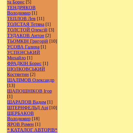
та Борис
[5]
ТЕНДРЯКОВ
Володимир
[1]
ТЕПЛОВ Лев
[11]
ТОЛСТАЯ Тетяна
[1]
ТОЛСТОЙ Олексій
[3]
ТУДАКОВ Антон
[2]
ТЬОМКІН Григорій
[10]
УСОВА Галина
[1]
УСПЕНСЬКИЙ
Михайло
[1]
ФРАДКІН Борис
[1]
ЦІОЛКОВСЬКИЙ
Костянтин
[2]
ШАЛІМОВ Олександр
[13]
ШАПОШНІКОВ Ігор
[1]
ШАРАПОВ Вадим
[1]
ШТЕРНФЕЛЬД Арі
[10]
ЩЕРБАКОВ
Володимир
[18]
ЯРОВ Ромен
[1]
* КАТАЛОГ АВТОРІВ*