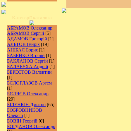
Категорії каталога
АБРАМОВ Олександр,
АБРАМОВ Сергій
[5]
АДАМОВ Григорій
[1]
АЛЬТОВ Генріх
[19]
АНІБАЛ Борис
[1]
БАБЕНКО Віталій
[1]
БАКЛАНОВ Сергій
[1]
БАЛАБУХА Андрій
[1]
БЕРЕСТОВ Валентин
[1]
БЄЛОГЛАЗОВ Артем
[1]
БЄЛЯЄВ Олександр
[29]
БІЛЕНКІН Дмитро
[65]
БОБРОВНИКОВ
Олексій
[1]
БОВІН Георгій
[0]
БОГДАНОВ Олександр