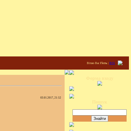
Вітаю Вас
Гість
|
RSS
Форма входу
03.01.2017, 21:52
Пошук