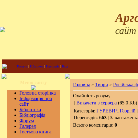
Арг
сайт
Головна
|
Бібліотека
|
Реєстрація
|
Вхід
Меню сайту
Головна
»
Твори
»
Російська 
Головна сторінка
Охайність розуму
Інформація про
[
Викачати з сервера
(65.0 Kb) 
сайт
Бібліотека
Категорія:
ГУРЕВИЧ Георгій
|
Бібліографія
Переглядів:
663
| Завантажень
Форум
Всього коментарів:
0
Галерея
Гостьова книга