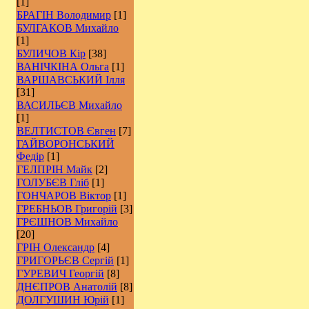
[1]
БРАГІН Володимир
[1]
БУЛГАКОВ Михайло
[1]
БУЛИЧОВ Кір
[38]
ВАНІЧКІНА Ольга
[1]
ВАРШАВСЬКИЙ Ілля
[31]
ВАСИЛЬЄВ Михайло
[1]
ВЕЛТИСТОВ Євген
[7]
ГАЙВОРОНСЬКИЙ
Федір
[1]
ГЕЛПРІН Майк
[2]
ГОЛУБЄВ Гліб
[1]
ГОНЧАРОВ Віктор
[1]
ГРЕБНЬОВ Григорій
[3]
ГРЄШНОВ Михайло
[20]
ГРІН Олександр
[4]
ГРИГОРЬЄВ Сергій
[1]
ГУРЕВИЧ Георгій
[8]
ДНЄПРОВ Анатолій
[8]
ДОЛГУШИН Юрій
[1]