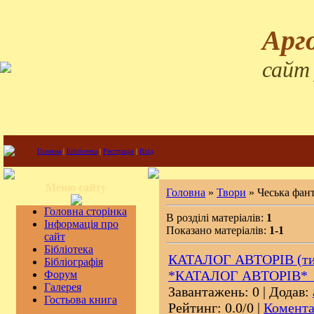
Арг
сайт
Головна
|
Бібліотека
|
Реєстрація
|
Вхід
Меню сайту
Головна
»
Твори
» Чеська фан
Головна сторінка
В розділі матеріалів:
1
Інформація про
Показано матеріалів:
1-1
сайт
Бібліотека
КАТАЛОГ АВТОРІВ (тис
Бібліографія
*КАТАЛОГ АВТОРІВ*
Форум
Галерея
Завантажень: 0 | Додав:
Гостьова книга
Рейтинг: 0.0/0 |
Комента