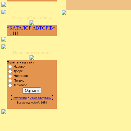
Категорії каталогу
*КАТАЛОГ АВТОРІВ*
→
[1]
Наше опитування
Оцініть наш сайт
Чудово
Добре
Непогано
Погано
Жахливо
[
·
]
Результати
Архів опитувань
Всього відповідей:
1678