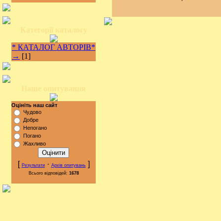
Категорії каталогу
* КАТАЛОГ АВТОРІВ*
→
[1]
Наше опитування
Оцініть наш сайт
Чудово
Добре
Непогано
Погано
Жахливо
[
·
]
Результати
Архів опитувань
Всього відповідей:
1678