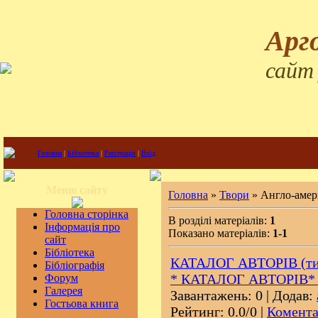
Арг
сайт
Головна
|
Бібліотека
|
Реєстрація
|
Вхід
Меню сайту
Головна
»
Твори
» Англо-амер
Головна сторінка
В розділі матеріалів:
1
Інформація про
Показано матеріалів:
1-1
сайт
Бібліотека
КАТАЛОГ АВТОРІВ (тис
Бібліографія
* КАТАЛОГ АВТОРІВ*
Форум
Галерея
Завантажень: 0 | Додав:
Гостьова книга
Рейтинг: 0.0/0 |
Комента