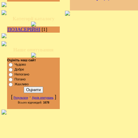
Категорії каталогу
ПОЗАСЕРІЙНІ
[1]
Наше опитування
Оцініть наш сайт
Чудово
Добре
Непогано
Погано
Жахливо
[
·
]
Результати
Архів опитувань
Всього відповідей:
1678