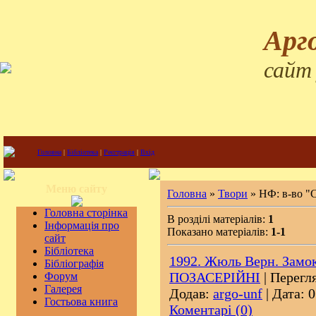
Арг
сайт
Головна
|
Бібліотека
|
Реєстрація
|
Вхід
Меню сайту
Головна
»
Твори
» НФ: в-во "
Головна сторінка
В розділі матеріалів:
1
Інформація про
Показано матеріалів:
1-1
сайт
Бібліотека
1992. Жюль Верн. Замок
Бібліографія
ПОЗАСЕРІЙНІ
| Перегля
Форум
Галерея
Додав:
argo-unf
| Дата:
0
Гостьова книга
Коментарі (0)